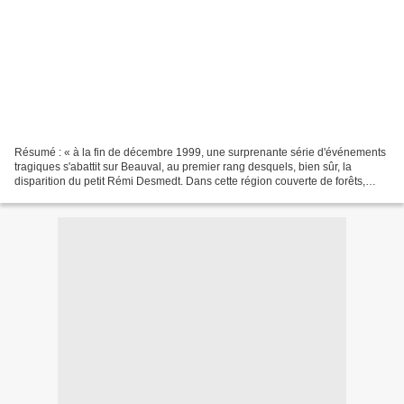
Résumé : « à la fin de décembre 1999, une surprenante série d'événements
tragiques s'abattit sur Beauval, au premier rang desquels, bien sûr, la
disparition du petit Rémi Desmedt. Dans cette région couverte de forêts,
soumise à des rythmes lents, la disparition...