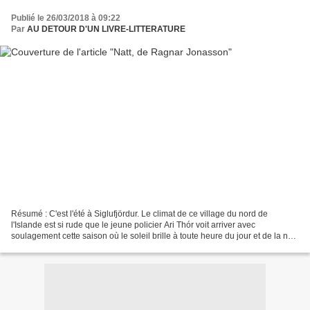
Publié le 26/03/2018 à 09:22
Par
AU DETOUR D'UN LIVRE-LITTERATURE
Résumé : C'est l'été à Siglufjördur. Le climat de ce village du nord de
l'Islande est si rude que le jeune policier Ari Thór voit arriver avec
soulagement cette saison où le soleil brille à toute heure du jour et de la nuit.
Mais le répit est de courte...