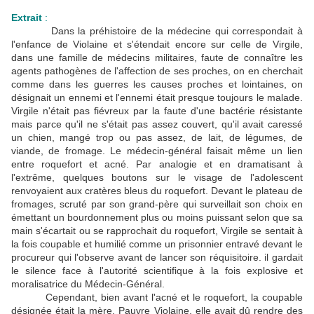
Extrait
:
Dans la préhistoire de la médecine qui correspondait à
l'enfance de Violaine et s'étendait encore sur celle de Virgile,
dans une famille de médecins militaires, faute de connaître les
agents pathogènes de l'affection de ses proches, on en cherchait
comme dans les guerres les causes proches et lointaines, on
désignait un ennemi et l'ennemi était presque toujours le malade.
Virgile n'était pas fiévreux par la faute d'une bactérie résistante
mais parce qu'il ne s'était pas assez couvert, qu'il avait caressé
un chien, mangé trop ou pas assez, de lait, de légumes, de
viande, de fromage. Le médecin-général faisait même un lien
entre roquefort et acné. Par analogie et en dramatisant à
l'extrême, quelques boutons sur le visage de l'adolescent
renvoyaient aux cratères bleus du roquefort. Devant le plateau de
fromages, scruté par son grand-père qui surveillait son choix en
émettant un bourdonnement plus ou moins puissant selon que sa
main s'écartait ou se rapprochait du roquefort, Virgile se sentait à
la fois coupable et humilié comme un prisonnier entravé devant le
procureur qui l'observe avant de lancer son réquisitoire. il gardait
le silence face à l'autorité scientifique à la fois explosive et
moralisatrice du Médecin-Général.
Cependant, bien avant l'acné et le roquefort, la coupable
désignée était la mère. Pauvre Violaine, elle avait dû rendre des