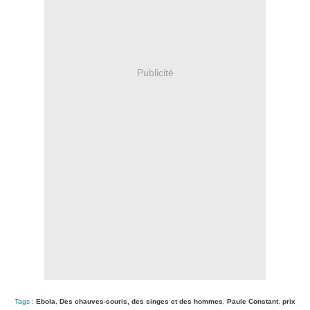
Publicité
Tags :
Ebola
,
Des chauves-souris, des singes et des hommes
,
Paule Constant
,
prix