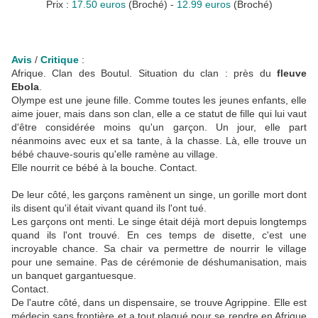
Prix :
17.50 euros
(Broché) -
12.99 euros
(Broché)
Avis
/
Critique
:
Afrique. Clan des Boutul. Situation du clan : près du
fleuve
Ebola
.
Olympe est une jeune fille. Comme toutes les jeunes enfants, elle
aime jouer, mais dans son clan, elle a ce statut de fille qui lui vaut
d'être considérée moins qu'un garçon. Un jour, elle part
néanmoins avec eux et sa tante, à la chasse. Là, elle trouve un
bébé chauve-souris qu'elle ramène au village.
Elle nourrit ce bébé à la bouche. Contact.
De leur côté, les garçons ramènent un singe, un gorille mort dont
ils disent qu'il était vivant quand ils l'ont tué.
Les garçons ont menti. Le singe était déjà mort depuis longtemps
quand ils l'ont trouvé. En ces temps de disette, c'est une
incroyable chance. Sa chair va permettre de nourrir le village
pour une semaine. Pas de cérémonie de déshumanisation, mais
un banquet gargantuesque.
Contact.
De l'autre côté, dans un dispensaire, se trouve Agrippine. Elle est
médecin sans frontière et a tout plaqué pour se rendre en Afrique