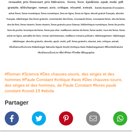
renaudot
,
prix Goncourt
,
prix littéraires
,
livres
,
livre
,
épidémie
,
epub
,
mobi
,
pdf
,
gratuits
,
télécharger
,
roman
,
avis
,
critique
,
résumé
,
extrait
,
bande dessinée d'occasion
,
achat livres
,
livres numérique
,
livres numérique
,
livre en ligne
,
livres en ligne
,
ebook gratuit français
,
ebooks
français
,
télécharger des livres gratuits
,
commander des livres
,
nouveauté livres
,
nouveauté livres
,
site de livres
,
site de livre
,
livres récents
,
livres récents
,
livres gratuits pour liseuse
,
bibliothèque numérique
,
livres de poche
,
livre de poche
,
boutique de livres
,
livres pas cher
,
meilleures ventes de livres
,
livres audio
,
tous les livres
,
livres
achat en ligne
,
actualité du livre
,
roman sentimentaux
,
meilleurs romans policiers
,
téléchargement
,
télécharger
,
télécharger
,
ebooks gratuits
,
ebooks
,
epub
,
mobi
,
pdf
,
livres gratuits
,
résumé
,
avis
,
critique
,
extrait
,
#AuDetourDunLivre #telecharger #ebooks #epub #mobi #critique #avis #telechargement #EbooksGratuits
#AuDetourDunLivr #Bd #Polar #Thriller #Biographie
#Roman
#Science
#Des chauves-souris, des singes et des
hommes
#Paule Constant
#critique
#avis
#Des chauves-souris,
des singes et des hommes, de Paule Constant
#livres paule
constant
#covid-19
#ebola
Partager