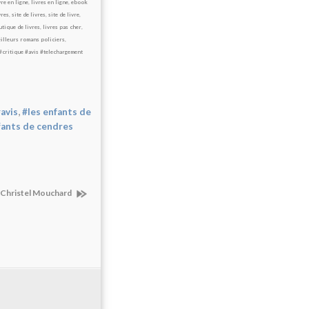
vre en ligne
,
livres en ligne
,
ebook
vres
,
site de livres
,
site de livre
,
tique de livres
,
livres pas cher
,
illeurs romans policiers
,
#critique
#avis
#telechargement
,
avis
#les enfants de
fants de cendres
de Christel Mouchard