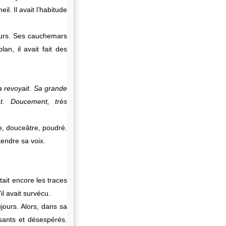
il. Il avait l’habitude
pleurs. Ses cauchemars
lan, il avait fait des
 la revoyait. Sa grande
nt. Doucement, très
e, douceâtre, poudré.
tendre sa voix.
tait encore les traces
il avait survécu.
oujours. Alors, dans sa
ssants et désespérés.