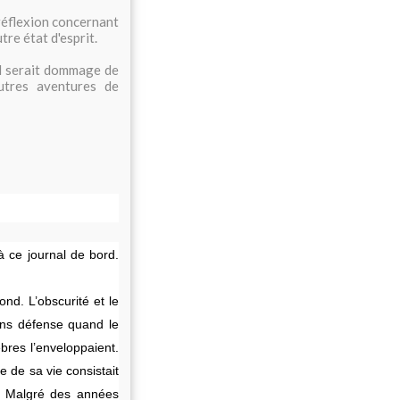
 réflexion concernant
tre état d'esprit.
Il serait dommage de
utres aventures de
 à ce journal de bord.
nd. L’obscurité et le
ans défense quand le
èbres l’enveloppaient.
e de sa vie consistait
é. Malgré des années