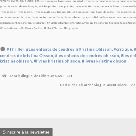
romans
,
livres
,
epub
,
mobi
,
pdf
,
livre occasion
,
livres occasion
,
achat livres
,
livres numérique
,
livres numérique
,
li
gratuit français
,
ebooks français
,
télécharger des livres gratuits
,
commander des livres
,
nouveauté livres
,
nouveauté li
livres récents
,
livres récents
,
livres gratuits pour liseuse
,
bibliothèque numérique
,
livres de poche
,
livre de poche
,
bou
meilleures ventes de livres
,
livres audio
,
tous les livres
,
livres achat en ligne
,
actualité du livre
,
roman sentimentaux
,
me
téléchargement
,
télécharger
,
telecharger
,
#AuDetourDunLivre
#KristinaOhlsson
#telecharger
#ebooks
#epub
#mobi
#EbooksGratuits
#AuDetourDunLivr #Polar
#Thriller
#Biographie
,
,
,
,
#Thriller
#Les enfants de cendres
#Kristina Ohlsson
#critique
#
,
,
cendres de kristina Olsson
#les enfants de cendres ohlsson
#les en
,
,
kristina ohlsson
#livres kristina ohlsson
#livres kristine olsson
Dora la dingue, de Lidia YUKNAVITCH
Gertrude Bell, archéologue, aventurière..., 
S'inscrire à la newsletter