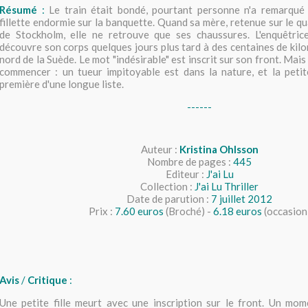
Résumé
:
Le train était bondé, pourtant personne n'a remarqué l
fillette endormie sur la banquette. Quand sa mère, retenue sur le qua
de Stockholm, elle ne retrouve que ses chaussures. L'enquêtri
découvre son corps quelques jours plus tard à des centaines de kilo
nord de la Suède. Le mot "indésirable" est inscrit sur son front. Mais
commencer : un tueur impitoyable est dans la nature, et la petite
première d'une longue liste.
------
Auteur :
Kristina Ohlsson
Nombre de pages :
445
Editeur :
J'ai Lu
Collection :
J'ai Lu Thriller
Date de parution :
7 juillet 2012
Prix :
7.60 euros
(Broché) -
6.18 euros
(occasion
Avis
/
Critique
:
Une petite fille meurt avec une inscription sur le front. Un mom