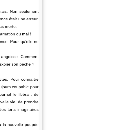
jamais. Non seulement
nce était une erreur.
pas morte.
ncarnation du mal !
ence. Pour qu’elle ne
nde angoisse. Comment
, expier son péché ?
notes. Pour connaître
toujours coupable pour
urnal le libéra : de
uvelle vie, de prendre
des torts imaginaires
 à la nouvelle poupée