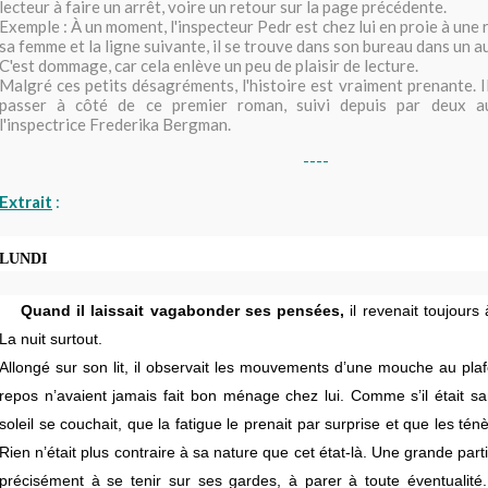
lecteur à faire un arrêt, voire un retour sur la page précédente.
Exemple :
À
un moment, l'inspecteur Pedr est chez lui en proie à une
sa femme et la ligne suivante, il se trouve dans son bureau dans un au
C'est dommage, car cela enlève un peu de plaisir de lecture.
Malgré ces petits désagréments, l'histoire est vraiment prenante. 
passer à côté de ce premier roman, suivi depuis par deux a
l'inspectrice Frederika Bergman.
----
Extrait
:
LUNDI
Quand il laissait vagabonder ses pensées,
il revenait toujours
La nuit surtout.
Allongé sur son lit, il observait les mouvements d’une mouche au plafo
repos n’avaient jamais fait bon ménage chez lui. Comme s’il était s
soleil se couchait, que la fatigue le prenait par surprise et que les tén
Rien n’était plus contraire à sa nature que cet état-là. Une grande parti
précisément à se tenir sur ses gardes, à parer à toute éventualit