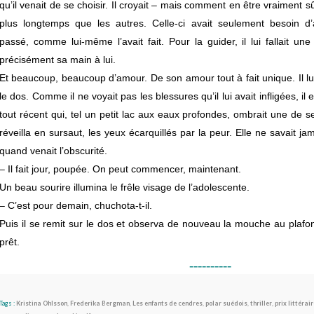
qu’il venait de se choisir. Il croyait – mais comment en être vraiment sûr
plus longtemps que les autres. Celle-ci avait seulement besoin d’
passé, comme lui-même l’avait fait. Pour la guider, il lui fallait un
précisément sa main à lui.
Et beaucoup, beaucoup d’amour. De son amour tout à fait unique.
Il 
le dos. Comme il ne voyait pas les blessures qu’il lui avait infligées, i
tout récent qui, tel un petit lac aux eaux profondes, ombrait une de
s
réveilla en sursaut, les yeux écarquillés par la peur. Elle ne savait ja
quand venait l’obscurité.
– Il fait jour, poupée. On peut commencer, maintenant.
Un beau sourire illumina le frêle visage de l’adolescente.
– C’est pour demain, chuchota-t-il.
Puis il se remit sur le dos et observa de nouveau la mouche au plafond
prêt.
----------
Tags :
Kristina Ohlsson
,
Frederika Bergman
,
Les enfants de cendres
,
polar suédois
,
thriller
,
prix littérair