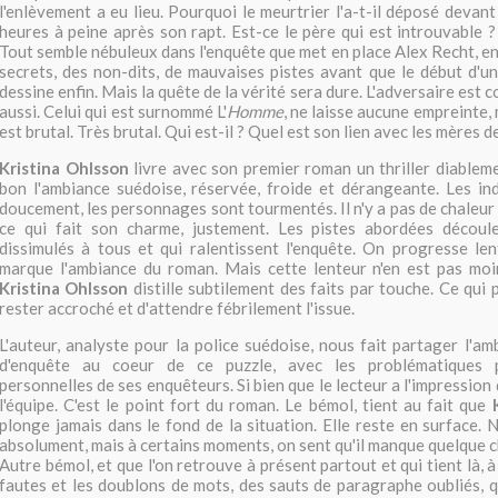
l'enlèvement a eu lieu. Pourquoi le meurtrier l'a-t-il déposé devan
heures à peine après son rapt. Est-ce le père qui est introuvable ?
Tout semble nébuleux dans l'enquête que met en place Alex Recht, e
secrets, des non-dits, de mauvaises pistes avant que le début d'
dessine enfin. Mais la quête de la vérité sera dure. L'adversaire est 
aussi. Celui qui est surnommé L'
Homme
, ne laisse aucune empreinte,
est brutal. Très brutal. Qui est-il ? Quel est son lien avec les mères d
Kristina Ohlsson
livre avec son premier roman un thriller diablem
bon l'ambiance suédoise, réservée, froide et dérangeante. Les ind
doucement, les personnages sont tourmentés. Il n'y a pas de chaleur d
ce qui fait son charme, justement. Les pistes abordées découl
dissimulés à tous et qui ralentissent l'enquête. On progresse len
marque l'ambiance du roman. Mais cette lenteur n'en est pas moin
Kristina Ohlsson
distille subtilement des faits par touche. Ce qui
rester accroché et d'attendre fébrilement l'issue.
L'auteur, analyste pour la police suédoise, nous fait partager l'am
d'enquête au coeur de ce puzzle, avec les problématiques p
personnelles de ses enquêteurs. Si bien que le lecteur a l'impression
l'équipe. C'est le point fort du roman. Le bémol, tient au fait que
plonge jamais dans le fond de la situation. Elle reste en surface. No
absolument, mais à certains moments, on sent qu'il manque quelque 
Autre bémol, et que l'on retrouve à présent partout et qui tient là, à 
fautes et les doublons de mots, des sauts de paragraphe oubliés, qu