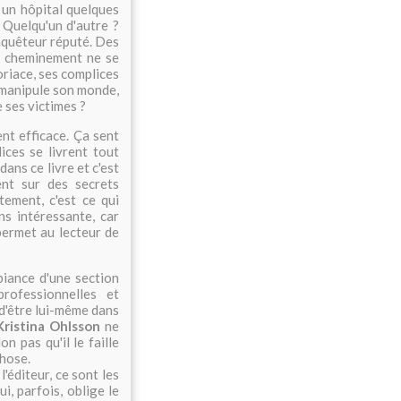
t un hôpital quelques
 Quelqu'un d'autre ?
nquêteur réputé. Des
un cheminement ne se
coriace, ses complices
 manipule son monde,
e ses victimes ?
ent efficace.
Ça
sent
ices se livrent tout
ans ce livre et c'est
ent sur des secrets
tement, c'est ce qui
s intéressante, car
 permet au lecteur de
biance d'une section
rofessionnelles et
 d'être lui-même dans
Kristina Ohlsson
ne
n pas qu'il le faille
chose.
l'éditeur, ce sont les
i, parfois, oblige le