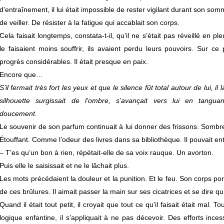
d’entraînement, il lui était impossible de rester vigilant durant son somme
de veiller. De résister à la fatigue qui accablait son corps.
Cela faisait longtemps, constata-t-il, qu’il ne s’était pas réveillé en 
le faisaient moins souffrir, ils avaient perdu leurs pouvoirs. Sur ce p
progrès considérables. Il était presque en paix.
Encore que…
S’il fermait très fort les yeux et que le silence fût total autour de lui, il
silhouette surgissait de l’ombre, s’avançait vers lui en tangua
doucement.
Le souvenir de son parfum continuait à lui donner des frissons. Sombr
Étouffant. Comme l’odeur des livres dans sa bibliothèque. Il pouvait en
– T’es qu’un bon à rien, répétait-elle de sa voix rauque. Un avorton.
Puis elle le saisissait et ne le lâchait plus.
Les mots précédaient la douleur et la punition. Et le feu. Son corps por
de ces brûlures. Il aimait passer la main sur ses cicatrices et se dire qu’
Quand il était tout petit, il croyait que tout ce qu’il faisait était mal. T
logique enfantine, il s’appliquait à ne pas décevoir. Des efforts ince