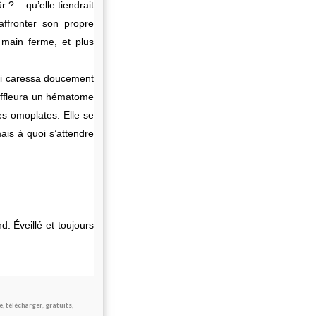
 ? – qu’elle tiendrait
affronter son propre
e main ferme, et plus
lui caressa doucement
l effleura un hématome
es omoplates. Elle se
mais à quoi s’attendre
. Éveillé et toujours
e
,
télécharger
,
gratuits
,