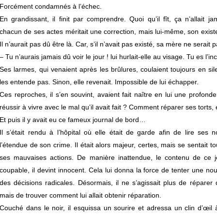
Forcément condamnés à l’échec.
En grandissant, il finit par comprendre. Quoi qu’il fît, ça n’allait 
chacun de ses actes méritait une correction, mais lui-même, son existe
Il n’aurait pas dû être là. Car, s’il n’avait pas existé, sa mère ne serait 
– Tu n’aurais jamais dû voir le jour ! lui hurlait-elle au visage. Tu es l’i
Ses larmes, qui venaient après les brûlures, coulaient toujours en sil
les entende pas. Sinon, elle revenait. Impossible de lui échapper.
Ces reproches, il s’en souvint, avaient fait naître en lui une profo
réussir à vivre avec le mal qu’il avait fait ? Comment réparer ses torts
Et puis il y avait eu ce fameux journal de bord…
Il s’était rendu à l’hôpital où elle était de garde afin de lire ses 
l’étendue de son crime. Il était alors majeur, certes, mais se sentait 
ses mauvaises actions. De manière inattendue, le contenu de ce jo
coupable, il devint innocent. Cela lui donna la force de tenter une no
des décisions radicales. Désormais, il ne s’agissait plus de réparer 
mais de trouver comment lui allait obtenir réparation.
Couché dans le noir, il esquissa un sourire et adressa un clin d’œil