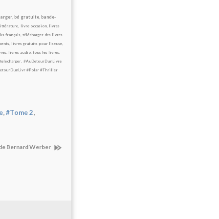
harger
,
bd gratuite
,
bande-
littérature
,
livre occasion
,
livres
ks français
,
télécharger des livres
cents
,
livres gratuits pour liseuse
,
vres
,
livres audio
,
tous les livres
,
telecharger
,
#AuDetourDunLivre
etourDunLivr #Polar
#Thriller
,
,
e
#Tome 2
, de Bernard Werber