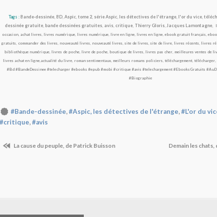
Tags :
Bande-dessinée
,
BD
,
Aspic
,
tome 2
,
série Aspic
,
les détectives de l'étrange
,
l'or du vice
,
téléc
dessinée gratuite
,
bande dessinées gratuites
,
avis
,
critique
,
Thierry Gloris
,
Jacques Lamontagne
,
occasion
,
achat livres
,
livres numérique
,
livres numérique
,
livre en ligne
,
livres en ligne
,
ebook gratuit français
,
eboo
gratuits
,
commander des livres
,
nouveauté livres
,
nouveauté livres
,
site de livres
,
site de livre
,
livres récents
,
livres ré
bibliothèque numérique
,
livres de poche
,
livre de poche
,
boutique de livres
,
livres pas cher
,
meilleures ventes de li
livres achat en ligne
,
actualité du livre
,
roman sentimentaux
,
meilleurs romans policiers
,
téléchargement
,
télécharger
,
#Bd
#BandeDessinee
#telecharger
#ebooks
#epub
#mobi
#critique
#avis
#telechargement
#EbooksGratuits
#AuD
#Biographie
,
,
#Bande-dessinée
#Aspic, les détectives de l'étrange
#L'or du vic
,
#critique
#avis
La cause du peuple, de Patrick Buisson
Demain les chats