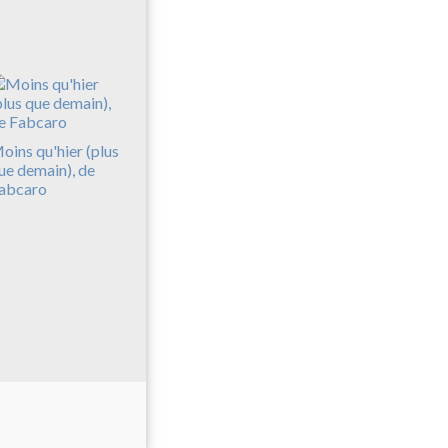
oins qu'hier (plus
ue demain), de
abcaro