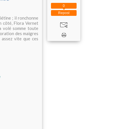
0
Repost
étine ; il ronchonne
n côté, Flora Vernet
 a volé somme toute
loration des maigres
t assez vite que ces
e