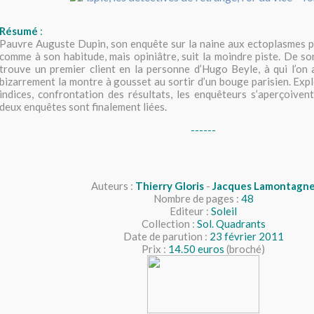
Résumé
:
Pauvre Auguste Dupin, son enquête sur la naine aux ectoplasmes pi
comme à son habitude, mais opiniâtre, suit la moindre piste. De so
trouve un premier client en la personne d’Hugo Beyle, à qui l’on
bizarrement la montre à gousset au sortir d’un bouge parisien. Exp
indices, confrontation des résultats, les enquêteurs s’aperçoiven
deux enquêtes sont finalement liées.
------
Auteurs :
Thierry Gloris
-
Jacques Lamontagn
Nombre de pages :
48
Editeur :
Soleil
Collection :
Sol. Quadrants
Date de parution :
23 février 2011
Prix :
14.50 euros
(broché)