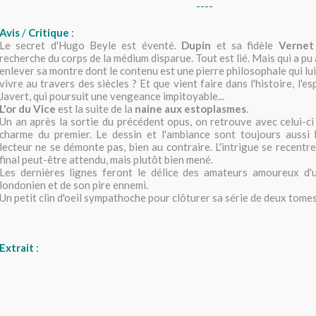
----
Avis
/
Critique
:
Le secret d'Hugo Beyle est éventé.
Dupin
et sa fidèle
Vernet
recherche du corps de la médium disparue. Tout est lié. Mais qui a pu
enlever sa montre dont le contenu est une pierre philosophale qui lui 
vivre au travers des siècles ? Et que vient faire dans l'histoire, l'e
Javert, qui poursuit une vengeance impitoyable...
L'or du Vice
est la suite de la
naine aux estoplasmes
.
Un an après la sortie du précédent opus, on retrouve avec celui-ci 
charme du premier. Le dessin et l'ambiance sont toujours aussi b
lecteur ne se démonte pas, bien au contraire. L'intrigue se recentr
final peut-être attendu, mais plutôt bien mené.
Les dernières lignes feront le délice des amateurs amoureux d'u
londonien et de son pire ennemi.
Un petit clin d'oeil sympathoche pour clôturer sa série de deux tomes
Extrait
: