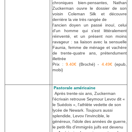
chroniques bien-pensantes, Nathan
Zuckerman ouvre le dossier de son
voisin Coleman Silk et découvre
derrière la vie très rangée de
l'ancien doyen un passé inouï, celui
d'un homme qui s'est littéralement
réinventé, et un présent non moins
ravageur : sa liaison avec la sensuelle
Faunia, femme de ménage et vachère
de trente-quatre ans, prétendument
illettrée
Prix :
9.40€
(Broché) -
4.49€
(epub,
mobi)
Pastorale américaine
Après trente-six ans, Zuckerman
l'écrivain retrouve Seymour Levov dit «
le Suédois », l'athlète vedette de son
lycée de Newark. Toujours aussi
splendide, Levov l'invincible, le
généreux, l'idole des années de guerre,
le petit-fils d'immigrés juifs est devenu