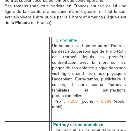
portrait souvent acerbe de l'Amérique contemporaine.
Ses romans (pas tous traduits en France) ont fait de lui une
figure de la littérature américaine d'après-guerre, et il fut le seul
écrivain vivant à être publié par la Library of America (l'équivalent
de
la Pléiade
en France).
Un homme
Un homme. Un homme parmi d'autres.
Le destin du personnage de Philip Roth
est retracé depuis sa première
confrontation avec la mort sur les
plages de son enfance jusque dans son
vieil âge, quand les maux physiques
l'accablent. Entre-temps, publicitaire à
succès, il aura connu épreuves
familiales et satisfactions
professionnelles.
Prix :
7.25€
(poche) -
6.99€
(epub,
mobi)
Portnoy et son complexe
Jour et nuit, au travail et dans la rue -