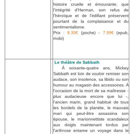
histoire cruelle et émouvante, que
l'intégrité d'Herman, son refus de
l'héroïque et de l'édifiant préservent
pourtant de la complaisance et du
sentimentalisme.
Prix :
8.30€
(poche) -
7.99€
(epub,
mobi)
Le théâtre de Sabbath
À soixante-quatre ans, Mickey
Sabbath est loin de vouloir remiser son
audace, son insolence, sa libido ou son
humour au magasin des accessoires. À
l'occasion de la mort de sa maîtresse -
plus audacieuse encore que lui -,
l'ancien marin, grand habitué de tous
les bordels de la planète, le mauvais
mari qui peut-être assassina son
épouse, le marionnettiste scandaleux
aux doigts maintenant tordus par
l'arthrose entame un voyage dans le