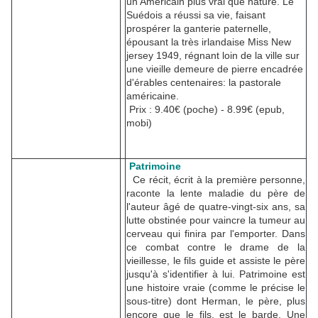
un Américain plus vrai que nature. Le
Suédois a réussi sa vie, faisant
prospérer la ganterie paternelle,
épousant la très irlandaise Miss New
jersey 1949, régnant loin de la ville sur
une vieille demeure de pierre encadrée
d'érables centenaires: la pastorale
américaine.
Prix : 9.40€ (poche) - 8.99€ (epub,
mobi)
Patrimoine
Ce récit, écrit à la première personne,
raconte la lente maladie du père de
l'auteur âgé de quatre-vingt-six ans, sa
lutte obstinée pour vaincre la tumeur au
cerveau qui finira par l'emporter. Dans
ce combat contre le drame de la
vieillesse, le fils guide et assiste le père
jusqu'à s'identifier à lui. Patrimoine est
une histoire vraie (comme le précise le
sous-titre) dont Herman, le père, plus
encore que le fils, est le barde. Une