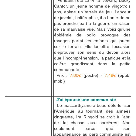
Pendant l'été 1944, à Newark, Bucky
Cantor, un jeune homme de vingt-trois
ans, anime un terrain de jeu. Lanceur
de javelot, haltérophile, il a honte de ne
pas prendre part à la guerre en raison
de sa mauvaise vue. Mais voici qu'une
épidémie de polio provoque des
ravages parmi les enfants qui jouent
sur le terrain. Elle lui offre l'occasion
d'éprouver son sens du devoir alors
que l'incompréhension, la panique et la
colère grandissent dans la petite
communauté.
Prix :
7.80€
(poche) -
7.49€
(epub,
mobi)
J'ai épousé une communiste
Le maccarthysme a beau déferler sur
l'Amérique au tournant des années
cinquante, Ira Ringold se croit à l'abri
de la chasse aux sorcières. Non
seulement parce que son
appartenance au parti communiste est