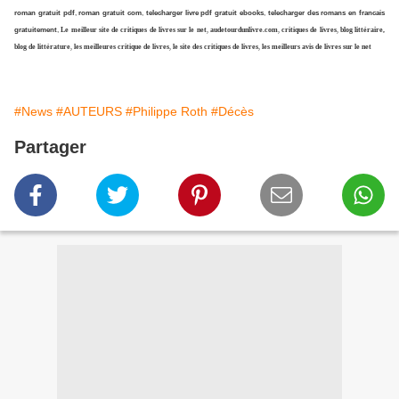
roman gratuit pdf
,
roman gratuit com
,
telecharger livre pdf gratuit ebooks
,
telecharger des romans en francais
gratuitement
,
Le meilleur site de critiques de livres sur le net
,
audetourdunlivre.com
,
critiques de livres
,
blog littéraire,
blog de littérature
,
les meilleures critique de livres
,
le site des critiques de livres
,
les meilleurs avis de livres sur le net
#News
#AUTEURS
#Philippe Roth
#Décès
Partager