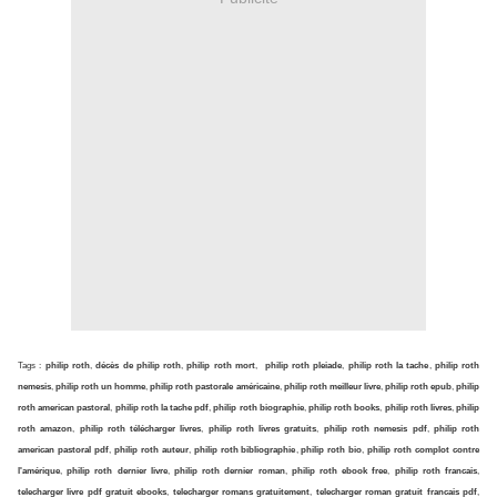
Tags :
philip roth
,
décès de philip roth
,
philip roth mort
,
philip roth pleiade
,
philip roth la tache
,
philip roth
nemesis
,
philip roth un homme
,
philip roth pastorale américaine
,
philip roth meilleur livre
,
philip roth epub
,
philip
roth american pastoral
,
philip roth la tache pdf
,
philip roth biographie
,
philip roth books
,
philip roth livres
,
philip
roth amazon
,
philip roth télécharger livres
,
philip roth livres gratuits
,
philip roth nemesis pdf
,
philip roth
american pastoral pdf
,
philip roth auteur
,
philip roth bibliographie
,
philip roth bio
,
philip roth complot contre
l'amérique
,
philip roth dernier livre
,
philip roth dernier roman
,
philip roth ebook free
,
philip roth francais
,
telecharger livre pdf gratuit ebooks
,
telecharger romans gratuitement
,
telecharger roman gratuit francais pdf
,