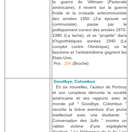
la guerre du Viêtnam (Pastorale
américaine), il revient sur la guerre
froide et la croisade anticommuniste
des années 1950 (J'ai épousé un
communiste), passe par le
politiquement correct des années 1970-
1980 (La tache), et se "projette" dans
d'hypothétiques années 1940 (Le
complot contre l'Amérique), où le
fascisme et l'antisémitisme gagnent les
Etats-Unis.
Prix :
25€
(Broché)
Goodbye, Columbus
En six nouvelles, l'auteur de Portnoy
et son complexe démonte la société
américaine et ses rapports avec le
monde juif " Goodbye, Colombus "
raconte la brève aventure d'un jeune
intellectuel avec une étudiante. "
Conversation des Juifs " montre un
rabbin victime d'une espièglerie
d'enfant. " Le Défenseur de la foi " se