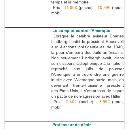
temps et la mémoire.
Prix :
11.90€
(poche) -
10.99€
(epub,
mobi)
Le complot contre l'Amérique
Lorsque le célèbre aviateur Charles
Lindbergh battit le président Roosevelt
aux élections présidentielles de 1940,
la peur s'empara des Juifs américains.
Non seulement Lindbergh avait, clans
son discours radiophonique à la nation,
reproché aux juifs de pousser
l'Amérique à entreprendre une guerre
inutile avec l'Allemagne nazie, mais, en
devenant trente-troisième président
des Etats-Unis, il s'empressa de signer
un pacte de non-agression avec Hitler.
Prix :
9.40€
(poche) -
8.99€
(epub,
mobi)
Professeur de désir