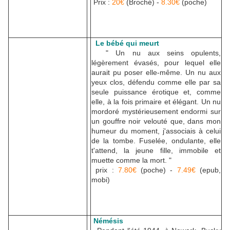
Prix :
20€
(Broché) -
8.30€
(poche)
Le bébé qui meurt
" Un nu aux seins opulents,
légèrement évasés, pour lequel elle
aurait pu poser elle-même. Un nu aux
yeux clos, défendu comme elle par sa
seule puissance érotique et, comme
elle, à la fois primaire et élégant. Un nu
mordoré mystérieusement endormi sur
un gouffre noir velouté que, dans mon
humeur du moment, j'associais à celui
de la tombe. Fuselée, ondulante, elle
t'attend, la jeune fille, immobile et
muette comme la mort. "
prix :
7.80€
(poche) -
7.49€
(epub,
mobi)
Némésis