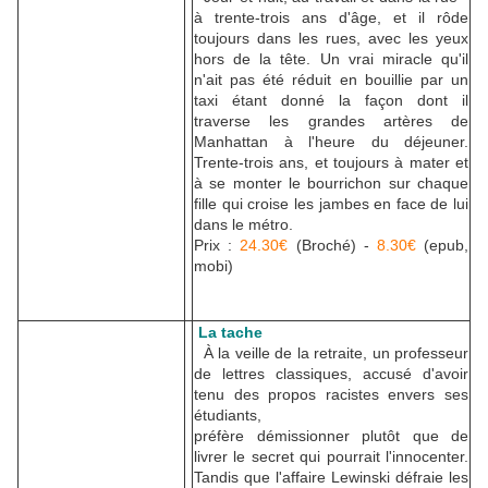
à trente-trois ans d'âge, et il rôde
toujours dans les rues, avec les yeux
hors de la tête. Un vrai miracle qu'il
n'ait pas été réduit en bouillie par un
taxi étant donné la façon dont il
traverse les grandes artères de
Manhattan à l'heure du déjeuner.
Trente-trois ans, et toujours à mater et
à se monter le bourrichon sur chaque
fille qui croise les jambes en face de lui
dans le métro.
Prix :
24.30€
(Broché) -
8.30€
(epub,
mobi)
La tache
À la veille de la retraite, un professeur
de lettres classiques, accusé d'avoir
tenu des propos racistes envers ses
étudiants,
préfère démissionner plutôt que de
livrer le secret qui pourrait l'innocenter.
Tandis que l'affaire Lewinski défraie les