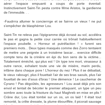
aérer l’espace empuanti a coups de porte éventail.
Instinctivement Saint-Tin pesta contre Mme Aristos, la gardienne
de l’immeuble. . .
-Faudrrra allumer le concierrrge et se fairrre un vieux ! ne put
s’empêcher de blasphémer Lou.
Saint-Tin ne releva pas l’épigramme déjà écrasé au sol, accéléra
le pas et gagna la petite cour carrée où trônait habituellement
l’espace poubelle. « Horreur et putréfaction ! » furent ses
premiers mots... Deux types masqués comme des Zorro tentaient
de mettre une peignée à un troisième lascar… exercice difficile
compte tenu de la crinière en épi du bon sens de la victime...
Totalement éméché, qui plus est ! Un type ivre mort, vinasseur à
outre rance, exhalant toute une vie de misère, marin perdu,
infâme dans chaque pore ! L’horreur du nez ! Plus il se débattait,
le vieux rabougri, plus il fouettait l’air de ses bras saouls, plus l’air
fouettait de ses d’sous d’bras ! Une démence ! Le cauchemar de
Cyrano ! Pas dégoûtés, les agresseurs ! Lou avait déjà pris son
envol et tentait de bécoter le premier attaquant, un type un peu
sombre avec toute la frisoture du haut Maghreb en mise en plis !
Crâne dur, Lou était tombé sur un os, un os laid ! Il était tout
remonté, la crête dressée, la plume ébouriffée, il picorait sauvage