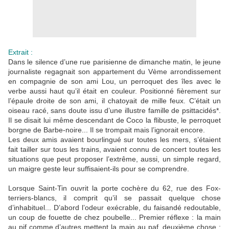
Extrait :
Dans le silence d’une rue parisienne de dimanche matin, le jeune
journaliste regagnait son appartement du Vème arrondissement
en compagnie de son ami Lou, un perroquet des îles avec le
verbe aussi haut qu’il était en couleur. Positionné fièrement sur
l’épaule droite de son ami, il chatoyait de mille feux. C’était un
oiseau racé, sans doute issu d’une illustre famille de psittacidés*.
Il se disait lui même descendant de Coco la flibuste, le perroquet
borgne de Barbe-noire... Il se trompait mais l’ignorait encore.
Les deux amis avaient bourlingué sur toutes les mers, s’étaient
fait tailler sur tous les trains, avaient connu de concert toutes les
situations que peut proposer l’extrême, aussi, un simple regard,
un maigre geste leur suffisaient-ils pour se comprendre.
Lorsque Saint-Tin ouvrit la porte cochère du 62, rue des Fox-
terriers-blancs, il comprit qu’il se passait quelque chose
d’inhabituel... D’abord l’odeur exécrable, du faisandé redoutable,
un coup de fouette de chez poubelle... Premier réflexe : la main
au pif comme d’autres mettent la main au paf, deuxième chose :