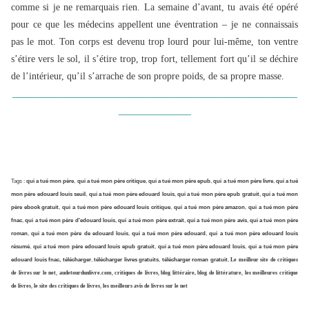
comme si je ne remarquais rien. La semaine d’avant, tu avais été opéré
pour ce que les médecins appellent une éventration – je ne connaissais
pas le mot. Ton corps est devenu trop lourd pour lui-même, ton ventre
s’étire vers le sol, il s’étire trop, trop fort, tellement fort qu’il se déchire
de l’intérieur, qu’il s’arrache de son propre poids, de sa propre masse.
___________________________________________________________
_______________
Tags :
qui a tué mon père
,
qui a tué mon père critique
,
qui a tué mon père epub
,
qui a tué mon père livre
,
qui a tué
mon père edouard louis seuil
,
qui a tué mon père edouard louis
,
qui a tué mon père epub gratuit
,
qui a tué mon
père ebook gratuit
,
qui a tué mon père edouard louis critique
,
qui a tué mon père amazon
,
qui a tué mon père
fnac
,
qui a tué mon père d'edouard louis
,
qui a tué mon père extrait
,
qui a tué mon père avis
,
qui a tué mon père
roman
,
qui a tué mon père de edouard louis
,
qui a tué mon père edouard
,
qui a tué mon père edouard louis
résumé
,
qui a tué mon père edouard louis epub gratuit
,
qui a tué mon père edouard louis
,
qui a tué mon père
edouard louis fnac, télécharger
,
télécharger livres gratuits
,
télécharger roman gratuit
,
Le meilleur site de critiques
de livres sur le net
,
audetourdunlivre.com
,
critiques de livres
,
blog littéraire, blog de littérature
,
les meilleures critique
de livres
,
le site des critiques de livres
,
les meilleurs avis de livres sur le net