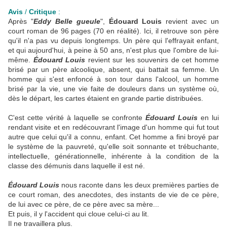
Avis
/
Critique
:
Après "
Eddy Belle gueule
",
Édouard Louis
revient avec un
court roman de 96 pages (70 en réalité). Ici, il retrouve son père
qu'il n'a pas vu depuis longtemps. Un père qui l'effrayait enfant,
et qui aujourd'hui, à peine à 50 ans, n'est plus que l'ombre de lui-
même.
Édouard Louis
revient sur les souvenirs de cet homme
brisé par un père alcoolique, absent, qui battait sa femme. Un
homme qui s'est enfoncé à son tour dans l'alcool, un homme
brisé par la vie, une vie faite de douleurs dans un système où,
dès le départ, les cartes étaient en grande partie distribuées.
C'est cette vérité à laquelle se confronte
Édouard Louis
en lui
rendant visite et en redécouvrant l'image d'un homme qui fut tout
autre que celui qu'il a connu, enfant. Cet homme a fini broyé par
le système de la pauvreté, qu'elle soit sonnante et trébuchante,
intellectuelle, générationnelle, inhérente à la condition de la
classe des démunis dans laquelle il est né.
Édouard Louis
nous raconte dans les deux premières parties de
ce court roman, des anecdotes, des instants de vie de ce père,
de lui avec ce père, de ce père avec sa mère...
Et puis, il y l'accident qui cloue celui-ci au lit.
Il ne travaillera plus.