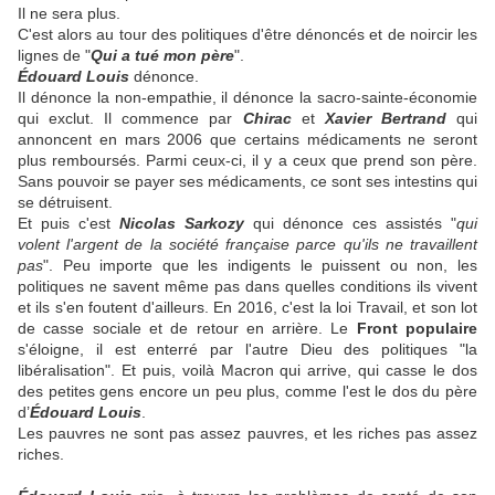
Il ne sera plus.
C'est alors au tour des politiques d'être dénoncés et de noircir les
lignes de "
Qui a tué mon père
".
Édouard Louis
dénonce.
Il dénonce la non-empathie, il dénonce la sacro-sainte-économie
qui exclut. Il commence par
Chirac
et
Xavier Bertrand
qui
annoncent en mars 2006 que certains médicaments ne seront
plus remboursés. Parmi ceux-ci, il y a ceux que prend son père.
Sans pouvoir se payer ses médicaments, ce sont ses intestins qui
se détruisent.
Et puis c'est
Nicolas Sarkozy
qui dénonce ces assistés "
qui
volent l'argent de la société française parce qu'ils ne travaillent
pas
". Peu importe que les indigents le puissent ou non, les
politiques ne savent même pas dans quelles conditions ils vivent
et ils s'en foutent d'ailleurs. En 2016, c'est la loi Travail, et son lot
de casse sociale et de retour en arrière. Le
Front populaire
s'éloigne, il est enterré par l'autre Dieu des politiques "la
libéralisation". Et puis, voilà Macron qui arrive, qui casse le dos
des petites gens encore un peu plus, comme l'est le dos du père
d’
Édouard Louis
.
Les pauvres ne sont pas assez pauvres, et les riches pas assez
riches.