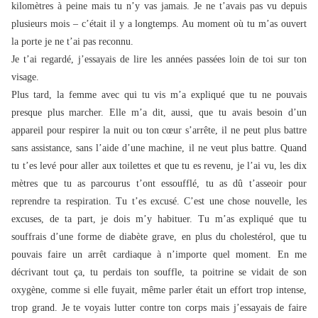
kilomètres à peine mais tu n’y vas jamais. Je ne t’avais pas
vu depuis
plusieurs mois – c’était il y a longtemps. Au moment où tu m’as ouvert
la porte je ne t’ai pas reconnu.
Je t’ai regardé, j’essayais de lire les années passées loin de toi sur ton
visage.
Plus tard, la femme avec qui tu vis m’a expliqué que tu ne pouvais
presque plus marcher. Elle m’a dit, aussi, que tu avais besoin d’un
appareil pour respirer la nuit ou ton cœur s’arrête, il ne peut plus battre
sans assistance, sans l’aide d’une machine, il ne veut plus battre. Quand
tu t’es levé pour aller aux toilettes et que tu es revenu, je l’ai vu, les dix
mètres que tu as parcourus t’ont essoufflé, tu as dû t’asseoir pour
reprendre ta respiration. Tu t’es excusé. C’est une chose nouvelle, les
excuses, de ta part, je dois m’y habituer. Tu m’as expliqué que tu
souffrais d’une forme de diabète grave, en plus du cholestérol, que tu
pouvais faire un arrêt cardiaque à n’importe quel moment. En me
décrivant tout ça, tu perdais ton souffle, ta poitrine se vidait de son
oxygène, comme si elle fuyait, même parler était un effort trop intense,
trop grand. Je te voyais lutter contre ton corps mais j’essayais de faire