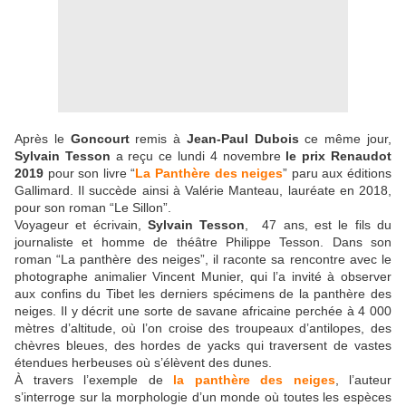
Après le
Goncourt
remis à
Jean-Paul Dubois
ce même jour,
Sylvain Tesson
a reçu ce lundi 4 novembre
le prix Renaudot
2019
pour son livre “
La Panthère des neiges
” paru aux éditions
Gallimard. Il succède ainsi à Valérie Manteau, lauréate en 2018,
pour son roman “Le Sillon”.
Voyageur et écrivain,
Sylvain Tesson
, 47 ans, est le fils du
journaliste et homme de théâtre Philippe Tesson. Dans son
roman “La panthère des neiges”, il raconte sa rencontre avec le
photographe animalier Vincent Munier, qui l’a invité à observer
aux confins du Tibet les derniers spécimens de la panthère des
neiges. Il y décrit une sorte de savane africaine perchée à 4 000
mètres d’altitude, où l’on croise des troupeaux d’antilopes, des
chèvres bleues, des hordes de yacks qui traversent de vastes
étendues herbeuses où s’élèvent des dunes.
À travers l’exemple de
la panthère des neiges
, l’auteur
s’interroge sur la morphologie d’un monde où toutes les espèces