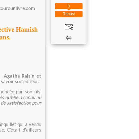
0
Repost
tective Hamish
 ans.
és
Agatha Raisin et
 savoir son éditeur.
oncée par son fils,
ès qu'elle a connu au
 de satisfaction pour
quille", qui a vendu
. C'était d'ailleurs