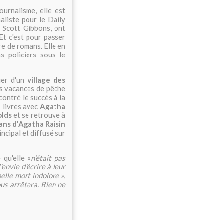
urnalisme, elle est
aliste pour le Daily
y Scott Gibbons, ont
Et c'est pour passer
re de romans. Elle en
 policiers sous le
cier d'un
village des
des vacances de pêche
ontré le succès à la
s livres avec
Agatha
lds
et se retrouve à
ans d'Agatha Raisin
incipal et diffusé sur
 qu'elle «
n'était pas
'envie d'écrire à leur
belle mort indolore
»,
ous arrêtera. Rien ne