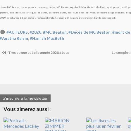
Livres MC Beaton
,
livres gratuits
,
romans gratuits
,
MC Beaton
,
Agatha Raisin
,
Hamish MacBeth
,
epub gratuit
,
mobi gra
gratuits
,
avis de livres
,
critiques de livres
,
meilleurs livres
,
meilleurs sites de livres
,
meilleurs blogs de livres
,
blog
2019
,
télécharger bd pdf gratuit
,
roman pdf gratuit
,
roman pdf
,
romans à télécharger
,
bande dessinée pdf
,
,
,
,
,
#AUTEURS
#2020
#MC Beaton
#Décès de MC Beaton
#mort de
,
#Agatha Raisin
#Hamish MacBeth
Très bonne et belle année 2020 à tous
Le complot,
S'inscrire à la newsletter
Vous aimerez aussi :