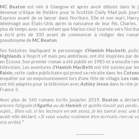
MC Beaton
est née à Glasgow et après avoir débuté dans le jo
devenue critique de théâtre pour le Scottish Daily Mail puis journ
Express avant de se lancer dans l'écriture. Elle et son mari, Harr
déménagé aux États-Unis après la naissance de leur fils, Charles. 
plus de temps avec son enfant que Marion s'est tournée vers l'écritu
a écrit près de 100 avant de commencer à rédiger des romans
pseudonyme de
MC Beaton
.
Ses histoires impliquant le personnage d'
Hamish Macbeth
, poli
Highlands
à l'esprit vif mais peu ambitieux, ont été inspirées par 
en Écosse. Son premier roman a été publié en 1985 et a ensuite renc
télévision. Les aventures d'
Hamish MacBeth
ont été suivies par le
Raisin
, cette cadre publicitaire qui prend sa retraite dans les
Cotswo
enquêter sur un empoisonnement lors d'une fête de village.
Les rom
ont été adaptés pour la télévision avec
Ashley Jense
dans le rôle pr
France 3.
Avec plus de 160 romans écrits jusqu'en 2019,
Beaton
a déclaré
encore fatiguée d'
Agatha
ou de
Hamish
et qu'elle n'avait pas perdu l
sujet… Bien sûr, si les lecteurs en ont assez, je les tuerai avec une 
avait-elle déclaré. «
Si vous voulez vraiment être écrivain, rien ne v
m'a arrêté
. "
_______________