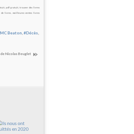
tuit
,
pdf gratuit
,
trouver des livres
 de livres
,
meilleures ventes livres
,
,
 MC Beaton
#Décès
 de Nicolas Beuglet