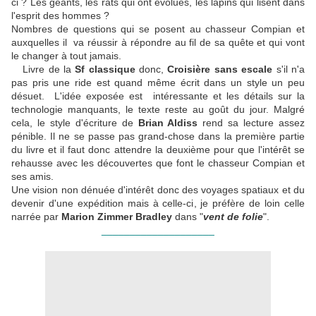
ci ? Les géants, les rats qui ont évolués, les lapins qui lisent dans
l'esprit des hommes ?
Nombres de questions qui se posent au chasseur Compian et
auxquelles il va réussir à répondre au fil de sa quête et qui vont
le changer à tout jamais.
Livre de la
Sf classique
donc,
Croisière sans escale
s'il n'a
pas pris une ride est quand même écrit dans un style un peu
désuet. L'idée exposée est intéressante et les détails sur la
technologie manquants, le texte reste au goût du jour. Malgré
cela, le style d'écriture de
Brian Aldiss
rend sa lecture assez
pénible. Il ne se passe pas grand-chose dans la première partie
du livre et il faut donc attendre la deuxième pour que l'intérêt se
rehausse avec les découvertes que font le chasseur Compian et
ses amis.
Une vision non dénuée d'intérêt donc des voyages spatiaux et du
devenir d'une expédition mais à celle-ci, je préfère de loin celle
narrée par
Marion Zimmer Bradley
dans "
vent de folie
".
____________________