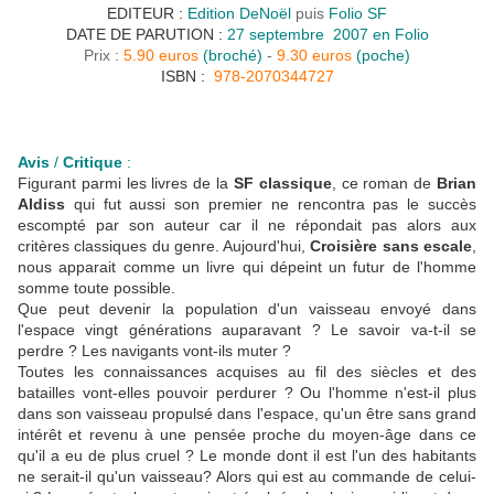
EDITEUR :
Edition DeNoël
puis
Folio SF
DATE DE PARUTION :
27 septembre
2007 en Folio
Prix :
5.90 euros
(broché)
-
9.30 euros
(poche)
ISBN :
978-2070344727
Avis
/
Critique
:
Figurant parmi les livres de la
SF classique
, ce roman de
Brian
Aldiss
qui fut aussi son premier ne rencontra pas le succès
escompté par son auteur car il ne répondait pas alors aux
critères classiques du genre. Aujourd'hui,
Croisière sans escale
,
nous apparait comme un livre qui dépeint un futur de l'homme
somme toute possible.
Que peut devenir la population d'un vaisseau envoyé dans
l'espace vingt générations auparavant ? Le savoir va-t-il se
perdre ? Les navigants vont-ils muter ?
Toutes les connaissances acquises au fil des siècles et des
batailles vont-elles pouvoir perdurer ? Ou l'homme n'est-il plus
dans son vaisseau propulsé dans l'espace, qu'un être sans grand
intérêt et revenu à une pensée proche du moyen-âge dans ce
qu'il a eu de plus cruel ? Le monde dont il est l'un des habitants
ne serait-il qu'un vaisseau? Alors qui est au commande de celui-