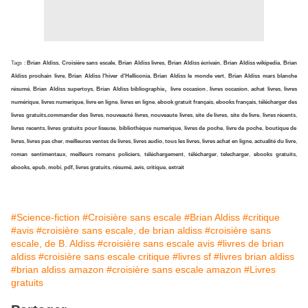
Tags :
Brian Aldiss
,
Croisière sans escale
,
Brian Aldiss livres
,
Brian Aldiss écrivain
,
Brian Aldiss wikipedia
,
Brian
Aldiss prochain livre
,
Brian Aldiss l'hiver d'Helliconia
,
Brian Aldiss le monde vert
,
Brian Aldiss mars blanche
,
résumé
,
Brian Aldiss supertoys
,
Brian Aldiss bibliographie
livre occasion
,
livres occasion
,
achat livres
,
livres
numérique
,
livres numerique
,
livre en ligne
,
livres en ligne
,
ebook gratuit français
,
ebooks français
,
télécharger des
livres gratuits
,
commander des livres
,
nouveauté livres
,
nouveaute livres
,
site de livres
,
site de livre
,
livres récents
,
livres recents
,
livres gratuits pour liseuse
,
bibliothèque numerique
,
livres de poche
,
livre de poche
,
boutique de
livres
,
livres pas cher
,
meilleures ventes de livres
,
livres audio
,
tous les livres
,
livres achat en ligne
,
actualité du livre
,
roman sentimentaux
,
meilleurs romans policiers
,
téléchargement
,
télécharger
,
telecharger
,
ebooks gratuits
,
ebooks
,
epub
,
mobi
,
pdf, livres gratuits
,
résumé
,
avis
,
critique
,
extrait
#Science-fiction
#Croisière sans escale
#Brian Aldiss
#critique
#avis
#croisière sans escale, de brian aldiss
#croisière sans
escale, de B. Aldiss
#croisière sans escale avis
#livres de brian
aldiss
#croisière sans escale critique
#livres sf
#livres brian aldiss
#brian aldiss amazon
#croisière sans escale amazon
#Livres
gratuits