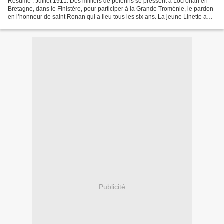
Résumé : Juillet 1911. Des milliers de pèlerins se pressent à Locronan en
Bretagne, dans le Finistère, pour participer à la Grande Troménie, le pardon
en l’honneur de saint Ronan qui a lieu tous les six ans. La jeune Linette a
quitté son atelier de tissage...
Publicité