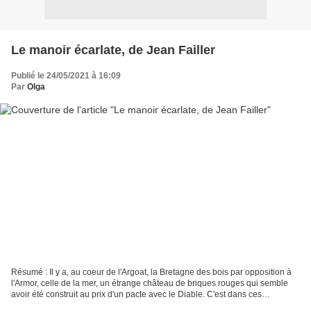
Le manoir écarlate, de Jean Failler
Publié le 24/05/2021 à 16:09
Par
Olga
Résumé : Il y a, au coeur de l'Argoat, la Bretagne des bois par opposition à
l'Armor, celle de la mer, un étrange château de briques rouges qui semble
avoir été construit au prix d'un pacte avec le Diable. C'est dans ces
montagnes Noires qui savent au...