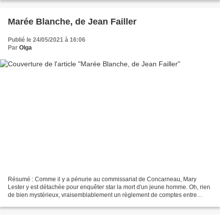
Marée Blanche, de Jean Failler
Publié le 24/05/2021 à 16:06
Par
Olga
Résumé : Comme il y a pénurie au commissariat de Concarneau, Mary
Lester y est détachée pour enquêter star la mort d'un jeune homme. Oh, rien
de bien mystérieux, vraisemblablement un règlement de comptes entre
marginaux. Voire... On le sait, Mary Lester...