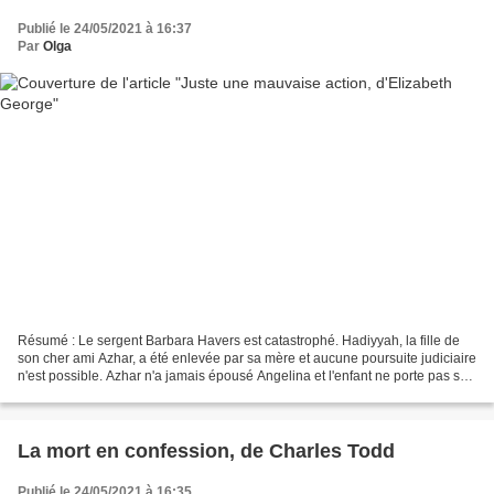
Publié le 24/05/2021 à 16:37
Par
Olga
Résumé : Le sergent Barbara Havers est catastrophé. Hadiyyah, la fille de
son cher ami Azhar, a été enlevée par sa mère et aucune poursuite judiciaire
n'est possible. Azhar n'a jamais épousé Angelina et l'enfant ne porte pas son
nom. Alors qu'Azahar se...
La mort en confession, de Charles Todd
Publié le 24/05/2021 à 16:35