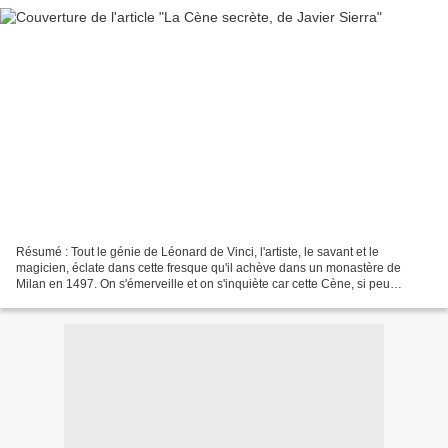
Résumé : Tout le génie de Léonard de Vinci, l'artiste, le savant et le
magicien, éclate dans cette fresque qu'il achève dans un monastère de
Milan en 1497. On s'émerveille et on s'inquiète car cette Cène, si peu
conforme aux Evangiles, cacherait bien...