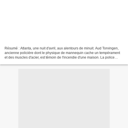
Résumé : Atlanta, une nuit d'avril, aux alentours de minuit. Aud Torvingen,
ancienne policière dont le physique de mannequin cache un tempérament
et des muscles d'acier, est témoin de l'incendie d'une maison. La police
retrouve le propriétaire mort, ainsi...