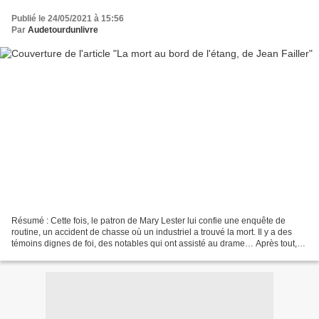
Publié le 24/05/2021 à 15:56
Par
Audetourdunlivre
Résumé : Cette fois, le patron de Mary Lester lui confie une enquête de
routine, un accident de chasse où un industriel a trouvé la mort. Il y a des
témoins dignes de foi, des notables qui ont assisté au drame… Après tout,
un fusil qui explose, ça arrive......