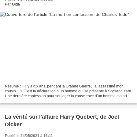
Par
Olga
Résumé : « Il y a dix ans, pendant la Grande Guerre, j’ai assassiné mon
cousin… » C’est la déclaration d’un homme qui se présente à Scotland Yard.
Une dernière confession pour soulager la conscience d’un homme malade ?
Quelques jours plus tard, le corps...
La vérité sur l'affaire Harry Quebert, de Joël
Dicker
Publié le 24/05/2021 à 16:11