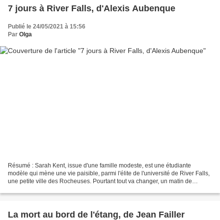
7 jours à River Falls, d'Alexis Aubenque
Publié le 24/05/2021 à 15:56
Par
Olga
Résumé : Sarah Kent, issue d'une famille modeste, est une étudiante
modèle qui mène une vie paisible, parmi l'élite de l'université de River Falls,
une petite ville des Rocheuses. Pourtant tout va changer, un matin de
printemps, quand Amy Paich et Lucy...
La mort au bord de l'étang, de Jean Failler