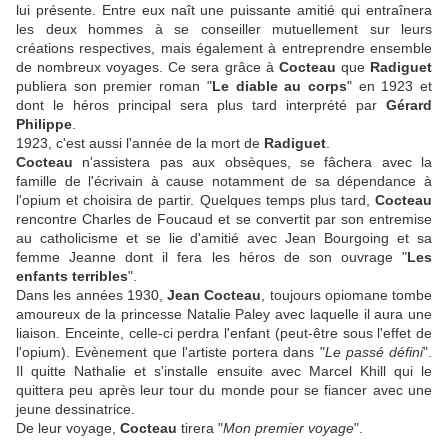
lui présente. Entre eux naît une puissante amitié qui entraînera
les deux hommes à se conseiller mutuellement sur leurs
créations respectives, mais également à entreprendre ensemble
de nombreux voyages. Ce sera grâce à
Cocteau
que
Radiguet
publiera son premier roman "
Le diable au corps
" en 1923 et
dont le héros principal sera plus tard interprété par
Gérard
Philippe
.
1923, c'est aussi l'année de la mort de
Radiguet
.
Cocteau
n'assistera pas aux obsèques, se fâchera avec la
famille de l'écrivain à cause notamment de sa dépendance à
l'opium et choisira de partir. Quelques temps plus tard,
Cocteau
rencontre Charles de Foucaud et se convertit par son entremise
au catholicisme et se lie d'amitié avec Jean Bourgoing et sa
femme Jeanne dont il fera les héros de son ouvrage "
Les
enfants terribles
".
Dans les années 1930,
Jean Cocteau
, toujours opiomane tombe
amoureux de la princesse Natalie Paley avec laquelle il aura une
liaison. Enceinte, celle-ci perdra l'enfant (peut-être sous l'effet de
l'opium). Evènement que l'artiste portera dans "
Le passé défini
".
Il quitte Nathalie et s'installe ensuite avec Marcel Khill qui le
quittera peu après leur tour du monde pour se fiancer avec une
jeune dessinatrice.
De leur voyage,
Cocteau
tirera "
Mon premier voyage
".