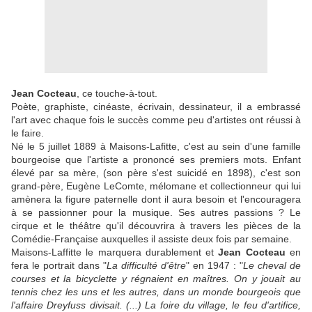
Jean Cocteau
, ce touche-à-tout.
Poète, graphiste, cinéaste, écrivain, dessinateur, il a embrassé
l'art avec chaque fois le succès comme peu d'artistes ont réussi à
le faire.
Né le 5 juillet 1889 à Maisons-Lafitte, c'est au sein d'une famille
bourgeoise que l'artiste a prononcé ses premiers mots. Enfant
élevé par sa mère, (son père s'est suicidé en 1898), c'est son
grand-père, Eugène LeComte, mélomane et collectionneur qui lui
amènera la figure paternelle dont il aura besoin et l'encouragera
à se passionner pour la musique. Ses autres passions ? Le
cirque et le théâtre qu'il découvrira à travers les pièces de la
Comédie-Française auxquelles il assiste deux fois par semaine.
Maisons-Laffitte le marquera durablement et
Jean Cocteau
en
fera le portrait dans "
La difficulté d'être
" en 1947 : "
Le cheval de
courses et la bicyclette y régnaient en maîtres. On y jouait au
tennis chez les uns et les autres, dans un monde bourgeois que
l'affaire Dreyfuss divisait. (...) La foire du village, le feu d'artifice,