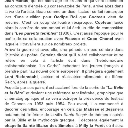
Jean Marais
, qui est alors âgé de 24 ans et qui vient d'échouer
au concours d'entrée du conservatoire de Paris, arrive alors dans
la vie de l'artiste. Beau comme un dieu, l'acteur se fait remarquer
lors d'une audition pour
Oedipe Roi
que
Cocteau
vient de
réécrire. C'est un coup de foudre réciproque.
Cocteau
lance
alors la carrière de son amant et lui écrit un rôle de composition
dans "
Les parents terribles
" (1938). C'est aussi l'époque pour le
poète de sa collaboration avec
Picasso
et
Coco Chanel
avec
laquelle il travaillera sur de nombreux projets.
Arrive la guerre et avec elle, une période un peu sombre dans
l'histoire du poète. Certains diront qu'il a été collaborateur et se
réfère en cela à l'article écrit dans l'hebdomadaire
collaborationniste "La Gerbe" exhortant les jeunes français à
prendre part "au nouvel ordre européen". Il protégera également
Leni Riefenstahl
, actrice et réalisatrice allemande du IIIème
Reich, après la guerre.
Acquitté par ses pairs, il est acclamé lors de la sortie de "
La Belle
et la Bête
" et devient une référence tant littéraire, graphique que
cinématographique et se verra octroyer la présidence du festival
de Cannes en 1953 puis 1954. Peu avant, il a commencé à
décorer des villas, encouragé en cela par
Matisse
et dessinera
notamment l'intérieur de la villa
Santo Sospir
de thèmes inspirés
par la Bible et la mythologie grecque. Il décorera également la
chapelle Sainte-Blaise des Simples
à
Milly-la-Forêt
où il sera