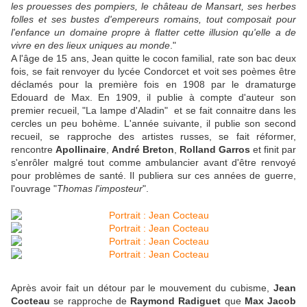
les prouesses des pompiers, le château de Mansart, ses herbes
folles et ses bustes d'empereurs romains, tout composait pour
l'enfance un domaine propre à flatter cette illusion qu'elle a de
vivre en des lieux uniques au monde
."
A l'âge de 15 ans, Jean quitte le cocon familial, rate son bac deux
fois, se fait renvoyer du lycée Condorcet et voit ses poèmes être
déclamés pour la première fois en 1908 par le dramaturge
Edouard de Max. En 1909, il publie à compte d'auteur son
premier recueil, "La lampe d'Aladin" et se fait connaitre dans les
cercles un peu bohème. L'année suivante, il publie son second
recueil, se rapproche des artistes russes, se fait réformer,
rencontre
Apollinaire
,
André Breton
,
Rolland Garros
et finit par
s'enrôler malgré tout comme ambulancier avant d'être renvoyé
pour problèmes de santé. Il publiera sur ces années de guerre,
l'ouvrage "
Thomas l'imposteur
".
Après avoir fait un détour par le mouvement du cubisme,
Jean
Cocteau
se rapproche de
Raymond Radiguet
que
Max Jacob