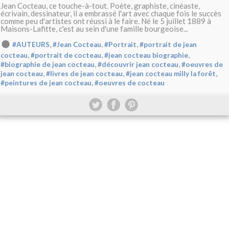
Jean Cocteau, ce touche-à-tout. Poète, graphiste, cinéaste,
écrivain, dessinateur, il a embrassé l'art avec chaque fois le succès
comme peu d'artistes ont réussi à le faire. Né le 5 juillet 1889 à
Maisons-Lafitte, c'est au sein d'une famille bourgeoise...
,
,
,
#AUTEURS
#Jean Cocteau
#Portrait
#portrait de jean
,
,
,
cocteau
#portrait de cocteau
#jean cocteau biographie
,
,
#biographie de jean cocteau
#découvrir jean cocteau
#oeuvres de
,
,
,
jean cocteau
#livres de jean cocteau
#jean cocteau milly la forêt
,
#peintures de jean cocteau
#oeuvres de cocteau