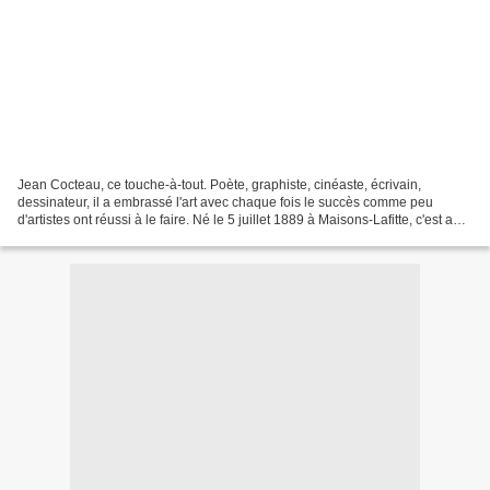
Jean Cocteau, ce touche-à-tout. Poète, graphiste, cinéaste, écrivain,
dessinateur, il a embrassé l'art avec chaque fois le succès comme peu
d'artistes ont réussi à le faire. Né le 5 juillet 1889 à Maisons-Lafitte, c'est au
sein d'une famille bourgeoise...