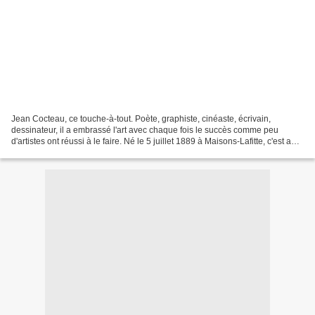
Jean Cocteau, ce touche-à-tout. Poète, graphiste, cinéaste, écrivain,
dessinateur, il a embrassé l'art avec chaque fois le succès comme peu
d'artistes ont réussi à le faire. Né le 5 juillet 1889 à Maisons-Lafitte, c'est au
sein d'une famille bourgeoise...