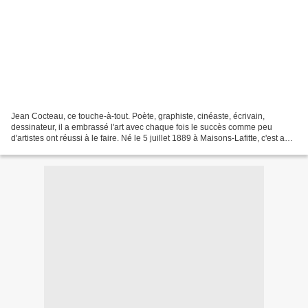
Jean Cocteau, ce touche-à-tout. Poète, graphiste, cinéaste, écrivain,
dessinateur, il a embrassé l'art avec chaque fois le succès comme peu
d'artistes ont réussi à le faire. Né le 5 juillet 1889 à Maisons-Lafitte, c'est au
sein d'une famille bourgeoise...