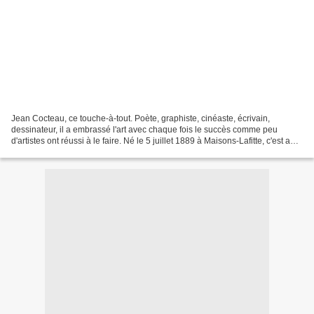
Jean Cocteau, ce touche-à-tout. Poète, graphiste, cinéaste, écrivain,
dessinateur, il a embrassé l'art avec chaque fois le succès comme peu
d'artistes ont réussi à le faire. Né le 5 juillet 1889 à Maisons-Lafitte, c'est au
sein d'une famille bourgeoise...