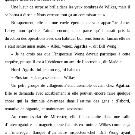
Une lueur de surprise brilla dans les yeux sombres de Wilkes, mais il
se borna à dire : « Nous verrons tout ça au commissariat. »
Brusquement, elle eut une envie éperdue de voir apparaître James
Lacey, non qu’elle l’aimât encore, mais parce qu’il aurait pris la
direction des opé
rations avec son habituel bon sens bourru. Jamais elle ne
s’était sentie aussi seule. « Allez, venez,
Agatha
», dit Bill Wong.
« Je ne crois pas que l’inspecteur Wong devrait participer à cette
enquête, puisqu’il est à l’évidence un ami de l’accusée », dit Maddie
Hurd.
Agatha
lui jeta un regard haineux.
« Plus tard », lança sèchement Wilkes.
Un petit groupe de villageois s’était assemblé devant chez
Agatha
.
Elle se demanda avec accablement si elle pouvait encore faire quelque
chose qui la diminue davantage dans l’estime des gens : d’abord,
tentative de bigamie, et maintenant, assassinat.
Au commissariat de Mircester, elle fut conduite dans une salle
d’interrogatoire, le magnétophone fut mis en route et Wilkes commença
à l’interroger, flanqué d’un autre inspecteur-chef, Bill Wong ayant