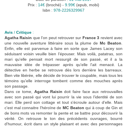
Prix :
14€
(broché) -
9.99€
(epub, mobi)
Isbn :
978-2226329967
Avis
/
Critique
:
Agatha Raisin
que l'on peut retrouver sur
France 3
revient avec
une nouvelle aventure littéraire sous la plume de
Mc Beaton
.
Enfin, elle est parvenue à faire en sorte que James Lacey son
séduisant voisin veuille bien l'épouser. Mais voilà, patatras, son
mari qu'elle pensait mort ressurgit de son passé, et il a la
mauvaise idée de trépasser après qu'elle l'ait menacé. La
détective en herbe se retrouve dès lors derrière les barreaux.
Bien vite libérée, elle décide de trouver le coupable, mais tous les
témoins qu'elle interroge tombent comme des mouches après
son passage.
Dans ce tome,
Agatha Raisin
doit faire face aux retrouvailles
avec son passé qui vont lui pourrir la vie sous l'identité de son
mari. Elle perd son cottage et tout s'écroule autour d'elle. Mais
c'est mal connaitre l'héroïne de
MC Beaton
qui à coup de Gin et
de bons mots va remonter la pente et se battre pour découvrir la
vérité. On retrouve le ton des précédents ouvrages, bourré
d'humour, écrit dans un style plaisant et avec des personnages