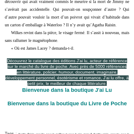
découvrir qui avait vraiment commis le meurtre si la mort de Jimmy ne
s’avérait pas accidentelle. Qui pouvait-on soupçonner d’autre ? Qui
d’autre pouvait vouloir la mort d’un poivrot qui vivait d’habitude dans
un carton d’emballage à Waterloo ? Il n’y avait qu’Agatha Raisin.
Wilkes revint dans la pièce, le visage fermé. Il s’assit à nouveau, mais
sans rallumer le magnétophone.
« Où est James Lacey ? demanda-t-il.
Découvrez le catalogue des éditions J'ai lu, acteur de référence
sur le marché du livre de poche. Avec près de 5000 références
en littérature, policier, humour, document, imaginaire,
développement personnel, ésotérisme et romance, J'ai lu offre, à
petit prix, le meilleur de chaque littérature.
Bienvenue dans la boutique J'ai Lu
Bienvenue dans la boutique du Livre de Poche
Tags :