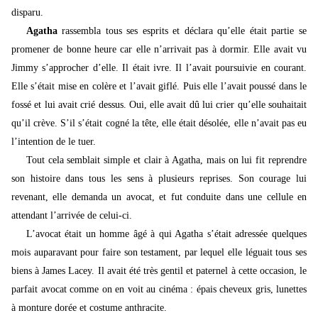
disparu.
Agatha
rassembla tous ses esprits et déclara qu’elle était partie se
promener de bonne heure car elle n’arrivait pas à dormir. Elle avait vu
Jimmy s’approcher d’elle. Il était ivre. Il l’avait poursuivie en courant.
Elle s’était mise en colère et l’avait giflé. Puis elle l’avait poussé dans le
fossé et lui avait crié dessus. Oui, elle avait dû lui crier qu’elle souhaitait
qu’il crève. S’il s’était cogné la tête, elle était désolée, elle n’avait pas eu
l’intention de le tuer.
Tout cela semblait simple et clair à Agatha, mais
on lui fit reprendre
son histoire dans tous les sens à plusieurs reprises. Son courage lui
revenant, elle demanda un avocat, et fut conduite dans une cellule en
attendant l’arrivée de celui-ci.
L’avocat était un homme âgé à qui Agatha s’était adressée quelques
mois auparavant pour faire son testament, par lequel elle léguait tous ses
biens à James Lacey. Il avait été très gentil et paternel à cette occasion, le
parfait avocat comme on en voit au cinéma : épais cheveux gris, lunettes
à monture dorée et costume anthracite.