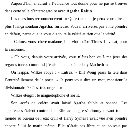
Aujourd’hui, il aurait à l’évidence tout donné pour ne pas se trouver
dans cette salle d’interrogatoire avec
Agatha Raisin
.
Les questions recommencèrent. « Qu’est-ce que je peux vous dire de
plus ! lança soudain
Agatha
, furieuse. Vous n’arriverez pas à me prendre
en défaut, parce que je vous dis toute la vérité et rien que la vérité.
– Calmez-vous, chère madame, intervint maître Times, l’avocat, pour
la raisonner.
– Oh vous, depuis votre arrivée, vous n’êtes bon qu’à me jeter des
regards torves comme si j’étais une deuxième lady Macbeth. »
On frappa. Wilkes aboya : « Entrez. » Bill Wong passa la tête dans
l’entrebâillement de la porte. « Je peux vous dire un mot, monsieur le
divisionnaire ? C’est très urgent. »
Wilkes éteignit le magnétophone et sortit.
Son accès de colère avait laissé Agatha faible et sonnée. Les
apparences étaient contre elle.
Elle avait agressé Jimmy devant tout le
monde au bureau de l’état civil et Harry Symes l’avait vue s’en prendre
encore à lui le matin même. Elle n’était pas libre et ne pouvait pas