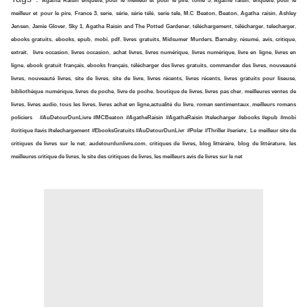
Agatha Raisin enquête
,
pour le meilleur et pour le pire
,
tome 5
,
Agathe raisin
,
enquete
,
pour le
meilleur et pour le pire
,
France 3
,
serie
,
série
,
série télé
,
serie tele
,
M.C Beaton
,
Beaton
,
Agatha raisin
,
Ashley
Jensen
,
Jamie Glover
,
Sky 1
,
Agatha Raisin
and The Potted Gardener
,
téléchargement
,
télécharger
,
telecharger
,
ebooks gratuits
,
ebooks
,
epub
,
mobi
,
pdf
,
livres gratuits
,
Midsumer Murders
,
Barnaby
,
résumé
,
avis
,
critique
,
extrait
,
livre occasion
,
livres occasion
,
achat livres
,
livres numérique
,
livres numérique
,
livre en ligne
,
livres en
ligne
,
ebook gratuit français
,
ebooks français
,
télécharger des livres gratuits
,
commander des livres
,
nouveauté
livres
,
nouveauté livres
,
site de livres
,
site de livre
,
livres récents
,
livres récents
,
livres gratuits pour liseuse
,
bibliothèque numérique
,
livres de poche
,
livre de poche
,
boutique de livres
,
livres pas cher
,
meilleures ventes de
livres
,
livres audio
,
tous les livres
,
livres achat en ligne
,
actualité du livre
,
roman sentimentaux
,
meilleurs romans
policiers
#AuDetourDunLivre
#MCBeaton
#AgatheRaisin
#AgathaRaisin
#telecharger
#ebooks
#epub
#mobi
#critique
#avis
#telechargement
#EbooksGratuits
#AuDetourDunLivr
#Polar
#Thriller
#serietv
,
Le meilleur site de
critiques de livres sur le net
,
audetourdunlivre.com
,
critiques de livres, blog littéraire
,
blog de littérature
,
les
meilleures critique de livres
,
le site des critiques de livres
,
les meilleurs avis de livres sur le net