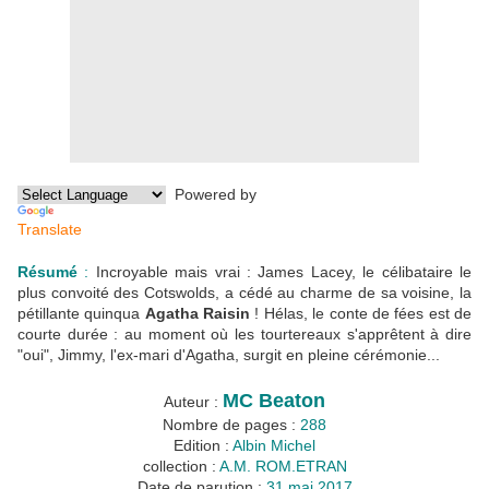
Powered by
Translate
Résumé
:
Incroyable mais vrai : James Lacey, le célibataire le
plus convoité des Cotswolds, a cédé au charme de sa voisine, la
pétillante quinqua
Agatha Raisin
! Hélas, le conte de fées est de
courte durée : au moment où les tourtereaux s'apprêtent à dire
"oui", Jimmy, l'ex-mari d'Agatha, surgit en pleine cérémonie...
MC Beaton
Auteur :
Nombre de pages :
288
Edition :
Albin Michel
collection :
A.M. ROM.ETRAN
Date de parution :
31 mai 2017