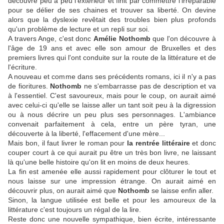
découvre peu à peu l'extérieur et finit par commettre l'irréparable
pour se délier de ses chaines et trouver sa liberté. On devine
alors que la dyslexie revêtait des troubles bien plus profonds
qu'un problème de lecture et un repli sur soi.
A travers Ange, c'est donc
Amélie Nothomb
que l'on découvre à
l'âge de 19 ans et avec elle son amour de Bruxelles et des
premiers livres qui l'ont conduite sur la route de la littérature et de
l'écriture.
A nouveau et comme dans ses précédents romans, ici il n'y a pas
de fioritures.
Nothomb
ne s'embarrasse pas de description et va
à l'essentiel. C'est savoureux, mais pour le coup, on aurait aimé
avec celui-ci qu'elle se laisse aller un tant soit peu à la digression
ou à nous décrire un peu plus ses personnages. L'ambiance
convenait parfaitement à cela, entre un père tyran, une
découverte à la liberté, l'effacement d'une mère...
Mais bon, il faut livrer le roman pour
la rentrée littéraire
et donc
couper court à ce qui aurait pu être un très bon livre, ne laissant
là qu'une belle histoire qu'on lit en moins de deux heures.
La fin est amenée elle aussi rapidement pour clôturer le tout et
nous laisse sur une impression étrange. On aurait aimé en
découvrir plus, on aurait aimé que
Nothomb
se laisse enfin aller.
Sinon, la langue utilisée est belle et pour les amoureux de la
littérature c'est toujours un régal de la lire.
Reste donc une nouvelle sympathique, bien écrite, intéressante