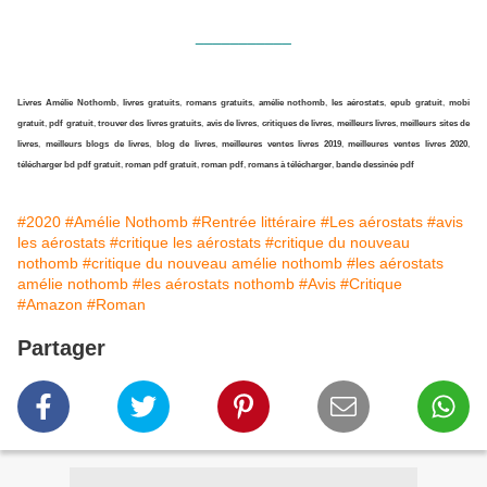
___________
Livres Amélie Nothomb
,
livres gratuits
,
romans gratuits
,
amélie nothomb
,
les aérostats
,
epub gratuit
,
mobi
gratuit
,
pdf gratuit
,
trouver des livres gratuits
,
avis de livres
,
critiques de livres
,
meilleurs livres
,
meilleurs sites de
livres
,
meilleurs blogs de livres
,
blog de livres
,
meilleures ventes livres 2019
,
meilleures ventes livres 2020
,
télécharger bd pdf gratuit
,
roman pdf gratuit
,
roman pdf
,
romans à télécharger
,
bande dessinée pdf
#2020
#Amélie Nothomb
#Rentrée littéraire
#Les aérostats
#avis
les aérostats
#critique les aérostats
#critique du nouveau
nothomb
#critique du nouveau amélie nothomb
#les aérostats
amélie nothomb
#les aérostats nothomb
#Avis
#Critique
#Amazon
#Roman
Partager