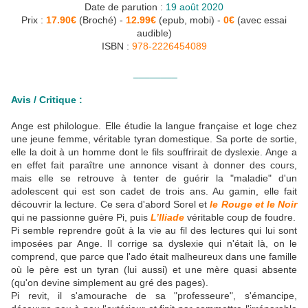
Date de parution :
19 août 2020
Prix :
17.90€
(Broché) -
12.99€
(epub, mobi) -
0€
(avec essai
audible)
ISBN :
978-2226454089
________
Avis / Critique :
Ange est philologue. Elle étudie la langue française et loge chez
une jeune femme, véritable tyran domestique. Sa porte de sortie,
elle la doit à un homme dont le fils souffrirait de dyslexie. Ange a
en effet fait paraître une annonce visant à donner des cours,
mais elle se retrouve à tenter de guérir la "maladie" d'un
adolescent qui est son cadet de trois ans. Au gamin, elle fait
découvrir la lecture. Ce sera d'abord Sorel et
le Rouge et le Noir
qui ne passionne guère Pi, puis
L’Iliade
véritable coup de foudre.
Pi semble reprendre goût à la vie au fil des lectures qui lui sont
imposées par Ange. Il corrige sa dyslexie qui n'était là, on le
comprend, que parce que l'ado était malheureux dans une famille
où le père est un tyran (lui aussi) et une mère quasi absente
(qu'on devine simplement au gré des pages).
Pi revit, il s'amourache de sa "professeure", s'émancipe,