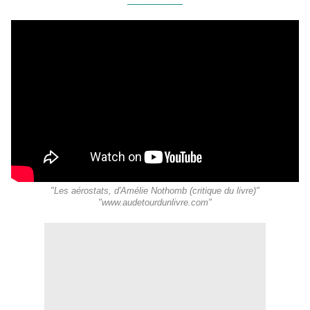
"Les aérostats, d'Amélie Nothomb (critique du livre)"
"www.audetourdunlivre.com"