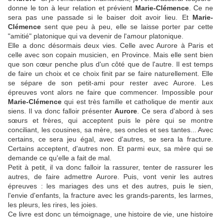
donne le ton à leur relation et prévient
Marie-Clémence
. Ce ne
sera pas une passade si le baiser doit avoir lieu. Et
Marie-
Clémence
sent que peu à peu, elle se laisse porter par cette
"amitié" platonique qui va devenir de l'amour platonique.
Elle a donc désormais deux vies. Celle avec Aurore à Paris et
celle avec son copain musicien, en Province. Mais elle sent bien
que son cœur penche plus d'un côté que de l'autre. Il est temps
de faire un choix et ce choix finit par se faire naturellement. Elle
se sépare de son petit-ami pour rester avec Aurore. Les
épreuves vont alors ne faire que commencer. Impossible pour
Marie-Clémence
qui est très famille et catholique de mentir aux
siens. Il va donc falloir présenter
Aurore
. Ce sera d'abord à ses
sœurs et frères, qui acceptent puis le père qui se montre
conciliant, les cousines, sa mère, ses oncles et ses tantes... Avec
certains, ce sera jeu égal, avec d'autres, se sera la fracture.
Certains acceptent, d'autres non. Et parmi eux, sa mère qui se
demande ce qu'elle a fait de mal.
Petit à petit, il va donc falloir la rassurer, tenter de rassurer les
autres, de faire admettre Aurore. Puis, vont venir les autres
épreuves : les mariages des uns et des autres, puis le sien,
l'envie d'enfants, la fracture avec les grands-parents, les larmes,
les pleurs, les rires, les joies.
Ce livre est donc un témoignage, une histoire de vie, une histoire