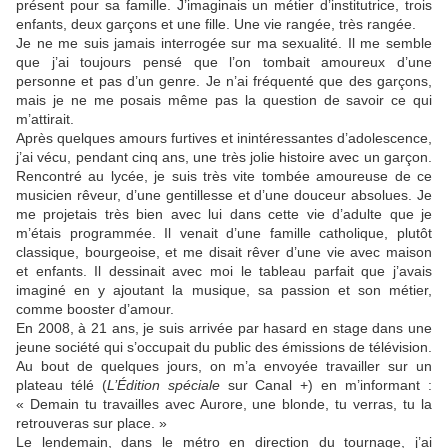
présent pour sa famille. J’imaginais un métier d’institutrice, trois
enfants, deux garçons et une fille. Une vie rangée, très rangée.
Je ne me suis jamais interrogée sur ma sexualité. Il me semble
que j’ai toujours pensé que l’on tombait amoureux d’une
personne et pas d’un genre. Je n’ai fréquenté que des garçons,
mais je ne me posais même pas la question de savoir ce qui
m’attirait.
Après quelques amours furtives et inintéressantes d’adolescence,
j’ai vécu, pendant cinq ans, une très jolie histoire avec un garçon.
Rencontré au lycée, je suis très vite tombée amoureuse de ce
musicien rêveur, d’une gentillesse et d’une douceur absolues. Je
me projetais très bien avec lui dans cette vie d’adulte que je
m’étais programmée. Il venait d’une famille catholique, plutôt
classique, bourgeoise, et me disait rêver d’une vie avec maison
et enfants.
Il dessinait avec moi le tableau parfait que j’avais
imaginé en y ajoutant la musique, sa passion et son métier,
comme booster d’amour.
En 2008, à 21 ans, je suis arrivée par hasard en stage dans une
jeune société qui s’occupait du public des émissions de télévision.
Au bout de quelques jours, on m’a envoyée travailler sur un
plateau télé (
L’Édition spéciale
sur Canal +) en m’informant :
« Demain tu travailles avec Aurore, une blonde, tu verras, tu la
retrouveras sur place. »
Le lendemain, dans le métro en direction du tournage, j’ai