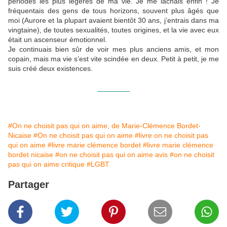
périodes les plus légères de ma vie. Je me lâchais enfin ! Je
fréquentais des gens de tous horizons, souvent plus âgés que
moi (Aurore et la plupart avaient bientôt 30 ans, j’entrais dans ma
vingtaine), de toutes sexualités, toutes origines, et la vie avec eux
était un ascenseur émotionnel.
Je continuais bien sûr de voir mes plus anciens amis, et mon
copain, mais ma vie s’est vite scindée en deux. Petit à petit, je me
suis créé deux existences.
________
#On ne choisit pas qui on aime, de Marie-Clémence Bordet-
Nicaise
#On ne choisit pas qui on aime
#livre on ne choisit pas
qui on aime
#livre marie clémence bordet
#livre marie clémence
bordet nicaise
#on ne choisit pas qui on aime avis
#on ne choisit
pas qui on aime critique
#LGBT
Partager