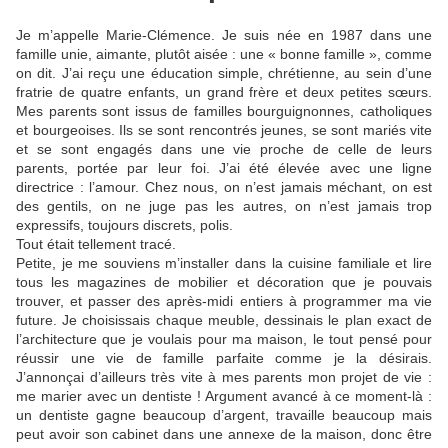
Je m’appelle Marie-Clémence. Je suis née en 1987 dans une
famille unie, aimante, plutôt aisée : une « bonne famille », comme
on dit. J’ai reçu une éducation simple, chrétienne, au sein d’une
fratrie de quatre enfants, un grand frère et deux petites sœurs.
Mes parents sont issus de familles bourguignonnes, catholiques
et bourgeoises. Ils se sont rencontrés jeunes, se sont mariés vite
et se sont engagés dans une vie proche de celle de leurs
parents, portée par leur foi. J’ai été élevée avec une ligne
directrice : l’amour. Chez nous, on n’est jamais méchant, on est
des gentils, on ne juge pas les autres, on n’est jamais trop
expressifs, toujours discrets, polis.
Tout était tellement tracé.
Petite, je me souviens m’installer dans la cuisine familiale et lire
tous les magazines de mobilier et décoration que je pouvais
trouver, et passer des après-midi entiers à programmer ma vie
future. Je
choisissais chaque meuble, dessinais le plan exact de
l’architecture que je voulais pour ma maison, le tout pensé pour
réussir une vie de famille parfaite comme je la désirais.
J’annonçai d’ailleurs très vite à mes parents mon projet de vie :
me marier avec un dentiste ! Argument avancé à ce moment-là :
un dentiste gagne beaucoup d’argent, travaille beaucoup mais
peut avoir son cabinet dans une annexe de la maison, donc être