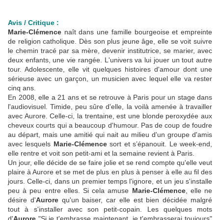
Avis / Critique :
Marie-Clémence
naît dans une famille bourgeoise et empreinte
de religion catholique. Dès son plus jeune âge, elle se voit suivre
le chemin tracé par sa mère, devenir institutrice, se marier, avec
deux enfants, une vie rangée. L'univers va lui jouer un tout autre
tour. Adolescente, elle vit quelques histoires d'amour dont une
sérieuse avec un garçon, un musicien avec lequel elle va rester
cinq ans.
En 2008, elle a 21 ans et se retrouve à Paris pour un stage dans
l'audiovisuel. Timide, peu sûre d'elle, la voilà amenée à travailler
avec Aurore. Celle-ci, la trentaine, est une blonde peroxydée aux
cheveux courts qui a beaucoup d'humour. Pas de coup de foudre
au départ, mais une amitié qui nait au milieu d'un groupe d'amis
avec lesquels
Marie-Clémence
sort et s’épanouit. Le week-end,
elle rentre et voit son petit-ami et la semaine revient à Paris.
Un jour, elle décide de se faire jolie et se rend compte qu'elle veut
plaire à Aurore et se met de plus en plus à penser à elle au fil des
jours. Celle-ci, dans un premier temps l'ignore, et un jeu s'installe
peu à peu entre elles. Si cela amuse
Marie-Clémence
, elle ne
désire d'
Aurore
qu'un baiser, car elle est bien décidée malgré
tout à s'installer avec son petit-copain. Les quelques mots
d'
Aurore
"Si je t'embrasse maintenant, je t'embrasserai toujours"