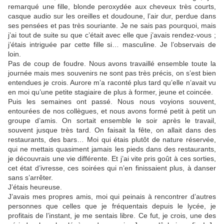
remarqué une fille, blonde peroxydée aux cheveux très courts,
casque audio sur les oreilles et doudoune, l’air dur, perdue dans
ses pensées et pas très souriante. Je ne sais pas pourquoi, mais
j’ai tout de suite su que c’était avec elle que j’avais rendez-vous ;
j’étais intriguée par cette fille si… masculine. Je l’observais de
loin.
Pas de coup de foudre. Nous avons travaillé ensemble toute la
journée mais mes souvenirs ne sont pas très précis, on s’est bien
entendues je crois. Aurore m’a raconté plus tard qu’elle n’avait vu
en moi qu’une petite stagiaire de plus à former, jeune et coincée.
Puis les semaines ont passé. Nous nous voyions souvent,
entourées de nos collègues, et nous avons formé petit à petit un
groupe d’amis. On sortait ensemble le soir après le travail,
souvent jusque
très tard. On faisait la fête, on allait dans des
restaurants, des bars… Moi qui étais plutôt de nature réservée,
qui ne mettais quasiment jamais les pieds dans des restaurants,
je découvrais une vie différente. Et j’ai vite pris goût à ces sorties,
cet état d’ivresse, ces soirées qui n’en finissaient plus, à danser
sans s’arrêter.
J’étais heureuse.
J’avais mes propres amis, moi qui peinais à rencontrer d’autres
personnes que celles que je fréquentais depuis le lycée, je
profitais de l’instant, je me sentais libre. Ce fut, je crois, une des