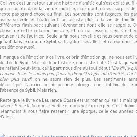
Ce livre c'est un retour sur une histoire d'amitié qui s'est délité au fil
qui a compté dans la vie de l'autrice, mais dont, on est surpris de
reste pas grand chose au final. Les souvenirs sont fugaces, les par
assez survolé et finalement, on assiste plus à la vie de famille
différents flash-back suivant l'évènement dont elle se rappelle. 
chose de cette relation amicale, et on ne ressent rien. C'est
souvenirs de l'autrice. Seule la fin nous réveille et nous permet de
jouait dans le
cœur
de
Sybil
, sa fragilité, ses allers et retour dans c
ses démons aussi.
Il manque de l'émotion à ce livre, ce brin d'émotion qui ne nous est liv
destin de
Sybil
. Mais de leur histoire, que reste-t-il ? C'est la quest
se retient peut-être, car à part nous dire au tout début "
De dix à qua
l'amour. Je ne le savais pas, j'aurais dit qu'il s'agissait d'amitié. J'ai
bien plus tard
", on ne saura rien de plus. Les sentiments aura
décortiqué. L'autrice aurait pu nous plonger dans l'abîme de ce 
l'absence de
Sybil
. Mais rien.
Reste que le livre de
Laurence Cossé
est un roman qui se lit, mais qu
saveur. Seule la fin nous réveille et nous percute un peu. C'est domma
néanmoins à nous faire ressentir une époque, celle des années 60
d'alors.