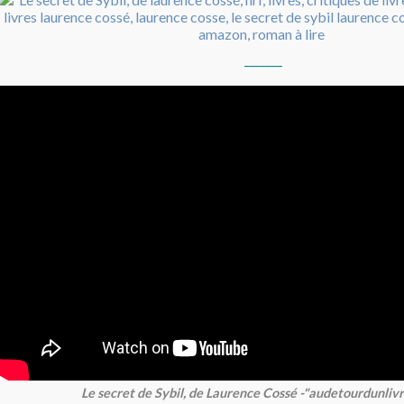
_______
Le secret de Sybil, de Laurence Cossé -"audetourdunliv