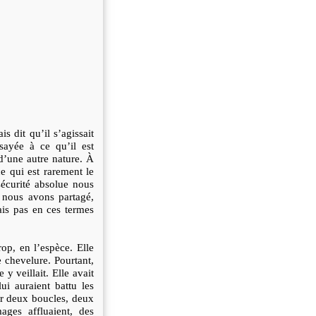
s dit qu’il s’agissait
ssayée à ce qu’il est
d’une autre nature. À
ce qui est rarement le
 sécurité absolue nous
nous avons partagé,
ais pas en ces termes
op, en l’espèce. Elle
 chevelure. Pourtant,
 y veillait. Elle avait
lui auraient battu les
mer deux boucles, deux
ages affluaient, des