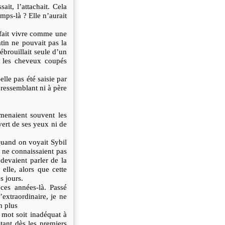
ait, l’attachait. Cela
mps-là ? Elle n’aurait
 fait vivre comme une
tin ne pouvait pas la
ébrouillait seule d’un
t les cheveux coupés
lle pas été saisie par
 ressemblant ni à père
menaient souvent les
 vert de ses yeux ni de
Quand on voyait Sybil
 ne connaissaient pas
devaient parler de la
elle, alors que cette
s jours.
ces années-là. Passé
’extraordinaire, je ne
n plus
e mot soit inadéquat à
tant dès les premiers