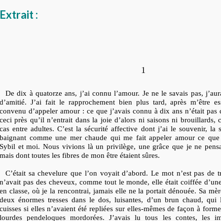
Extrait :
1
De dix à quatorze ans, j’ai connu l’amour. Je ne le savais pas, j’aurai
d’amitié. J’ai fait le rapprochement bien plus tard, après m’être e
convenu d’appeler amour : ce que j’avais connu à dix ans n’était pas 
ceci près qu’il n’entrait dans la joie d’alors ni saisons ni brouillards, 
cas entre adultes. C’est la sécurité affective dont j’ai le souvenir, la
baignant comme une mer chaude qui me fait appeler amour ce que 
Sybil et moi. Nous vivions là un privilège, une grâce que je ne pens
mais dont toutes les fibres de mon être étaient sûres.
C’était sa chevelure que l’on voyait d’abord. Le mot n’est pas de tr
n’avait pas des cheveux, comme tout le monde, elle était coiffée d’une
en classe, où je la rencontrai, jamais elle ne la portait dénouée. Sa mère
deux énormes tresses dans le dos, luisantes, d’un brun chaud,
qui 
cuisses si elles n’avaient été repliées sur elles-mêmes de façon à for
lourdes pendeloques mordorées. J’avais lu tous les contes, les im