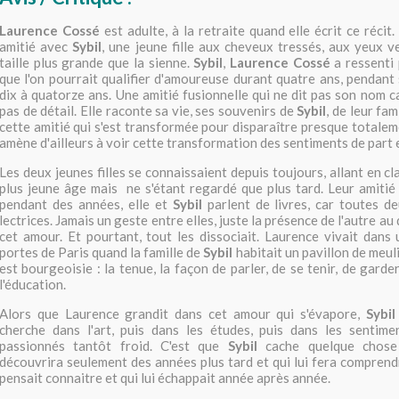
Laurence Cossé
est adulte, à la retraite quand elle écrit ce récit.
amitié avec
Sybil
, une jeune fille aux cheveux tressés, aux yeux v
taille plus grande que la sienne.
Sybil
,
Laurence Cossé
a ressenti 
que l'on pourrait qualifier d'amoureuse durant quatre ans, pendant
dix à quatorze ans. Une amitié fusionnelle qui ne dit pas son nom c
pas de détail. Elle raconte sa vie, ses souvenirs de
Sybil
, de leur fam
cette amitié qui s'est transformée pour disparaître presque totale
amène d'ailleurs à voir cette transformation des sentiments de part e
Les deux jeunes filles se connaissaient depuis toujours, allant en c
plus jeune âge mais ne s'étant regardé que plus tard. Leur amitié e
pendant des années, elle et
Sybil
parlent de livres, car toutes d
lectrices. Jamais un geste entre elles, juste la présence de l'autre au
cet amour. Et pourtant, tout les dissociait. Laurence vivait dan
portes de Paris quand la famille de
Sybil
habitait un pavillon de meul
est bourgeoisie : la tenue, la façon de parler, de se tenir, de garder
l'éducation.
Alors que Laurence grandit dans cet amour qui s'évapore,
Sybil
cherche dans l'art, puis dans les études, puis dans les sentime
passionnés tantôt froid. C'est que
Sybil
cache quelque chose 
découvrira seulement des années plus tard et qui lui fera comprendr
pensait connaitre et qui lui échappait année après année.