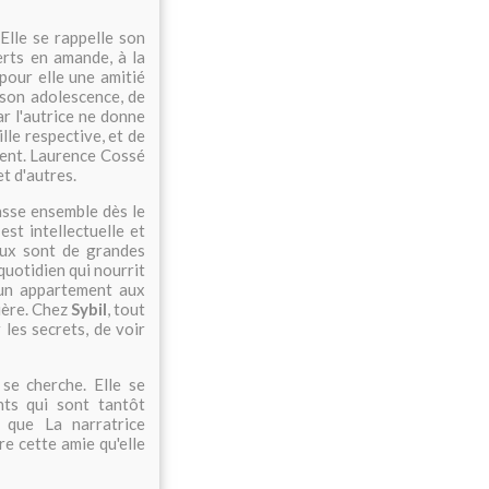
 Elle se rappelle son
erts en amande, à la
pour elle une amitié
 son adolescence, de
ar l'autrice ne donne
ille respective, et de
ment. Laurence Cossé
t d'autres.
lasse ensemble dès le
st intellectuelle et
eux sont de grandes
 quotidien qui nourrit
s un appartement aux
ière. Chez
Sybil
, tout
 les secrets, de voir
se cherche. Elle se
nts qui sont tantôt
que La narratrice
e cette amie qu'elle