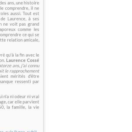
 des ans, une histoire
 le comprendre, il ne
oles aussi. Tout est
 de Laurence, à ses
On ne voit pas grand
 vaporeux comme les
 comprendre ce qui se
ette relation amicale,
ré qu'à la fin avec le
ion.
Laurence Cossé
torze ans, j'ai connu
 fait le rapprochement
ient mérités d'être
manque ressenti par
i n'a ni odeur ni vrai
ge, car elle parvient
, la famille, la vie