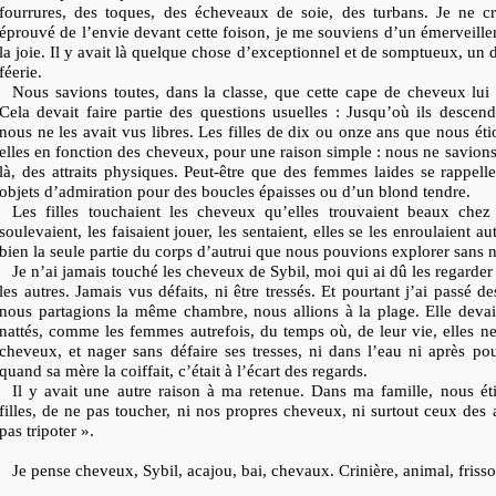
fourrures, des toques, des écheveaux de soie, des turbans. Je ne cr
éprouvé de l’envie devant cette foison, je me souviens d’un émerveille
la joie. Il y avait là quelque chose d’exceptionnel et de somptueux, un 
féerie.
Nous savions toutes, dans la classe, que cette cape de cheveux lu
Cela devait faire partie des questions usuelles : Jusqu’où ils desce
nous ne les avait vus libres. Les filles de dix ou onze ans que nous éti
elles en fonction des cheveux, pour une raison simple : nous ne savions
là, des attraits physiques. Peut-être que des femmes laides se rappelle
objets d’admiration pour des boucles épaisses ou d’un blond tendre.
Les filles touchaient les cheveux qu’elles trouvaient beaux chez 
soulevaient, les faisaient jouer, les sentaient, elles se les enroulaient a
bien la seule partie du corps d’autrui que nous pouvions explorer sans n
Je n’ai jamais touché les cheveux de Sybil, moi qui ai dû les regarder
les autres. Jamais vus défaits, ni être tressés. Et pourtant j’ai passé d
nous partagions la même chambre, nous allions à la plage. Elle deva
nattés, comme les femmes autrefois, du temps où, de leur vie, elles ne
cheveux, et nager
sans défaire ses tresses, ni dans l’eau ni après pou
quand sa mère la coiffait, c’était à l’écart des regards.
Il y avait une autre raison à ma retenue. Dans ma famille, nous éti
filles, de ne pas toucher, ni nos propres cheveux, ni surtout ceux des 
pas tripoter ».
Je pense cheveux, Sybil, acajou, bai, chevaux. Crinière, animal, frisso