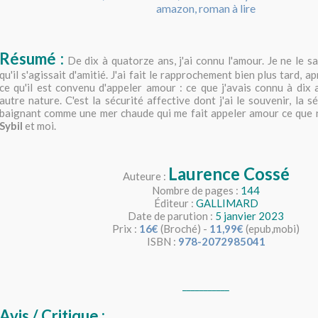
Résumé :
De dix à quatorze ans, j'ai connu l'amour. Je ne le sav
qu'il s'agissait d'amitié. J'ai fait le rapprochement bien plus tard, 
ce qu'il est convenu d'appeler amour : ce que j'avais connu à dix a
autre nature. C'est la sécurité affective dont j'ai le souvenir, la 
baignant comme une mer chaude qui me fait appeler amour ce que 
Sybil
et moi.
Laurence Cossé
Auteure :
Nombre de pages :
144
Éditeur :
GALLIMARD
Date de parution :
5 janvier 2023
Prix :
16€
(Broché) -
11,99€
(epub,mobi)
ISBN :
978-2072985041
___________
Avis / Critique :