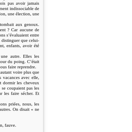
ois pas avoir jamais
ment indissociable de
don, une élection, une
i tombait aux genoux.
ndent ? Car aucune de
ons s’évaluaient entre
 distinguer que celui-
nt, enfants, avoir été
une autre. Elles les
utour du poing. C’était
ous faire reprendre.
 autant voire plus que
es vacances avec elle,
it dormir les cheveux
 se coupaient pas les
r les faire sécher. Et
ons priées, nous, les
autres. On disait « ne
n, fauve.