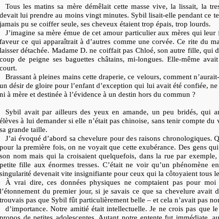
Tous les matins sa mère démêlait cette masse vive, la lissait, la tress
devait lui prendre au moins vingt minutes. Sybil lisait-elle pendant ce te
jamais pu se coiffer seule, ses cheveux étaient trop épais, trop lourds.
J’imagine sa mère émue de cet amour particulier aux mères qui leur
faveur ce qui apparaîtrait à d’autres comme une corvée. Ce rite du ma
laisser détachée. Madame D. ne coiffait pas Chloé, son autre fille, qui d
coup de peigne ses baguettes châtains, mi-longues. Elle-même avai
court.
Brassant à pleines mains cette draperie, ce velours, comment n’aurait-e
un désir de gloire pour l’enfant d’exception qui lui avait été confiée, ne
ni à mère et destinée à l’évidence à un destin hors du commun ?
Sybil avait par ailleurs des yeux en amande, un peu bridés, qui a
élèves à lui demander
si elle n’était pas chinoise, sans tenir compte du
sa grande taille.
J’ai évoqué d’abord sa chevelure pour des raisons chronologiques. 
pour la première fois, on ne voyait que cette exubérance. Des gens qui
son nom mais qui la croisaient quelquefois, dans la rue par exemple, 
petite fille aux énormes tresses. C’était ne voir qu’un phénomène en 
singularité devenait vite insignifiante pour ceux qui la côtoyaient tous le
À vrai dire, ces données physiques ne comptaient pas pour moi 
l’étonnement du premier jour, si je savais ce que sa chevelure avait d
trouvais pas que Sybil fût particulièrement belle – et cela n’avait pas no
d’importance. Notre amitié était intellectuelle. Je ne crois pas que l
propos de petites adolescentes. Autant notre entente fut immédiate, au