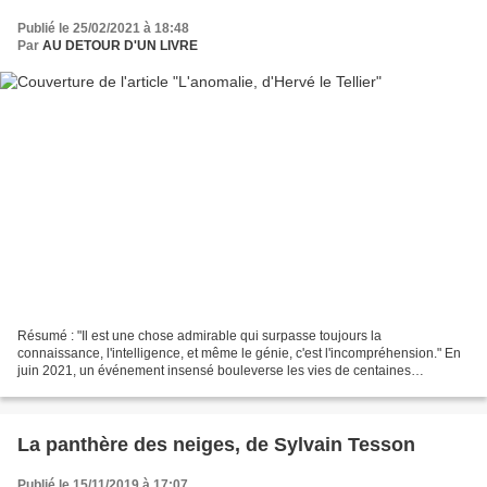
Publié le 25/02/2021 à 18:48
Par
AU DETOUR D'UN LIVRE
Résumé : "Il est une chose admirable qui surpasse toujours la
connaissance, l'intelligence, et même le génie, c'est l'incompréhension." En
juin 2021, un événement insensé bouleverse les vies de centaines
d'hommes et de femmes, tous passagers d'un vol...
La panthère des neiges, de Sylvain Tesson
Publié le 15/11/2019 à 17:07