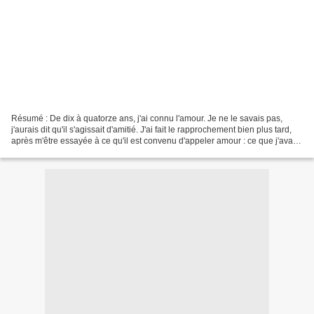
Résumé : De dix à quatorze ans, j'ai connu l'amour. Je ne le savais pas,
j'aurais dit qu'il s'agissait d'amitié. J'ai fait le rapprochement bien plus tard,
après m'être essayée à ce qu'il est convenu d'appeler amour : ce que j'avais
connu à dix ans n'était...