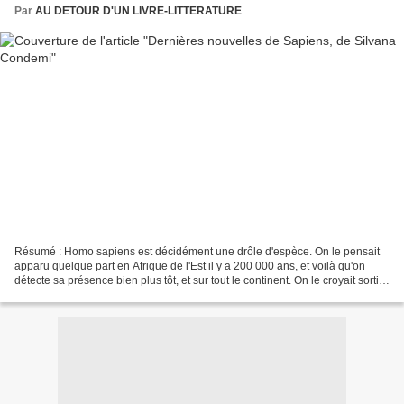
Par
AU DETOUR D'UN LIVRE-LITTERATURE
Résumé : Homo sapiens est décidément une drôle d'espèce. On le pensait
apparu quelque part en Afrique de l'Est il y a 200 000 ans, et voilà qu'on
détecte sa présence bien plus tôt, et sur tout le continent. On le croyait sorti
de son berceau il y a 80...