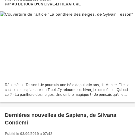
Par
AU DETOUR D'UN LIVRE-LITTERATURE
Résumé : «- Tesson ! Je poursuis une bête depuis six ans, dit Munier. Elle se
cache sur les plateaux du Tibet. J'y retourne cet hiver, je t'emmène. - Qui est-
ce ? - La panthère des neiges. Une ombre magique ! - Je pensais qu'elle
avait disparu, dis-je....
Dernières nouvelles de Sapiens, de Silvana
Condemi
Publié le 03/09/2019 à 07:42