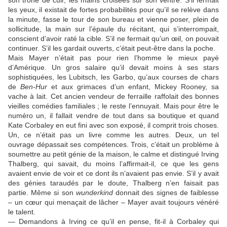
son trône de cuir, les mains croisées sur son ventre. S’il fermait
les yeux, il existait de fortes probabilités pour qu’il se relève dans
la minute, fasse le tour de son bureau et vienne poser, plein de
sollicitude, la main sur l’épaule du récitant, qui s’interrompait,
conscient d’avoir raté la cible. S’il ne fermait qu’un œil, on pouvait
continuer. S’il les gardait ouverts, c’était peut-être dans la poche.
Mais Mayer n’était pas pour rien l’homme le mieux payé
d’Amérique. Un gros salaire qu’il devait moins à ses stars
sophistiquées, les Lubitsch, les Garbo, qu’aux courses de chars
de
Ben-Hur
et aux grimaces d’un enfant, Mickey Rooney, sa
vache à lait. Cet ancien
vendeur de ferraille raffolait des bonnes
vieilles comédies familiales ; le reste l’ennuyait. Mais pour être le
numéro un, il fallait vendre de tout dans sa boutique et quand
Kate Corbaley en eut fini avec son exposé, il comprit trois choses.
Un, ce n’était pas un livre comme les autres. Deux, un tel
ouvrage dépassait ses compétences. Trois, c’était un problème à
soumettre au petit génie de la maison, le calme et distingué Irving
Thalberg, qui savait, du moins l’affirmait-il, ce que les gens
avaient envie de voir et ce dont ils n’avaient pas envie. S’il y avait
des génies taraudés par le doute, Thalberg n’en faisait pas
partie. Même si son
wunderkind
donnait des signes de faiblesse
– un cœur qui menaçait de lâcher – Mayer avait toujours vénéré
le talent.
— Demandons à Irving ce qu’il en pense, fit-il à Corbaley qui