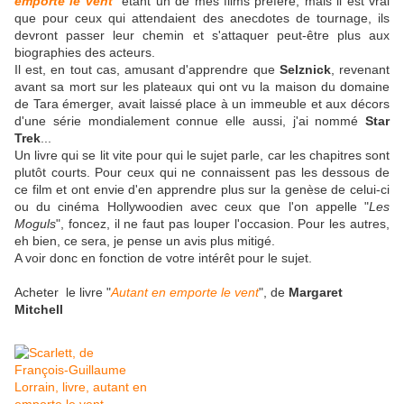
emporte le vent
" étant un de mes films préféré, mais il est vrai
que pour ceux qui attendaient des anecdotes de tournage, ils
devront passer leur chemin et s'attaquer peut-être plus aux
biographies des acteurs.
Il est, en tout cas, amusant d'apprendre que
Selznick
, revenant
avant sa mort sur les plateaux qui ont vu la maison du domaine
de Tara émerger, avait laissé place à un immeuble et aux décors
d'une série mondialement connue elle aussi, j'ai nommé
Star
Trek
...
Un livre qui se lit vite pour qui le sujet parle, car les chapitres sont
plutôt courts. Pour ceux qui ne connaissent pas les dessous de
ce film et ont envie d'en apprendre plus sur la genèse de celui-ci
ou du cinéma Hollywoodien avec ceux que l'on appelle "
Les
Moguls
", foncez, il ne faut pas louper l'occasion. Pour les autres,
eh bien, ce sera, je pense un avis plus mitigé.
A voir donc en fonction de votre intérêt pour le sujet.
Acheter le livre "
Autant en emporte le vent
", de
Margaret
Mitchell