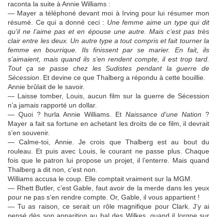
raconta la suite à Annie Williams :
— Mayer a téléphoné devant moi à Irving pour lui résumer mon
résumé. Ce qui a donné ceci :
Une femme aime un type qui dit
qu’il ne l’aime pas et en épouse une autre. Mais c’est pas très
clair entre les deux. Un autre type a tout compris et fait tourner la
femme en bourrique. Ils finissent par se marier. En fait, ils
s’aimaient, mais quand ils s’en rendent compte, il est trop tard.
Tout ça se passe chez les Sudistes pendant la guerre de
Sécession
. Et devine ce que Thalberg a répondu à cette bouillie.
Annie brûlait de le savoir.
— Laisse tomber, Louis, aucun film sur la guerre de Sécession
n’a jamais rapporté un dollar.
— Quoi ? hurla Annie Williams. Et
Naissance d’une Nation
?
Mayer a fait sa fortune en achetant les droits de ce film, il devrait
s’en souvenir.
— Calme-toi, Annie. Je crois que Thalberg est au bout du
rouleau. Et puis avec Louis, le courant ne passe plus. Chaque
fois que le patron lui propose un projet, il l’enterre. Mais quand
Thalberg a dit non, c’est non.
Williams accusa le coup. Elle comptait vraiment sur la MGM.
— Rhett Butler, c’est Gable, faut avoir de la merde dans les yeux
pour ne pas s’en rendre compte. Or, Gable, il vous appartient !
— Tu as raison, ce serait un rôle magnifique pour Clark. J’y ai
pensé dès son apparition au bal des Wilkes, quand il lorgne sur