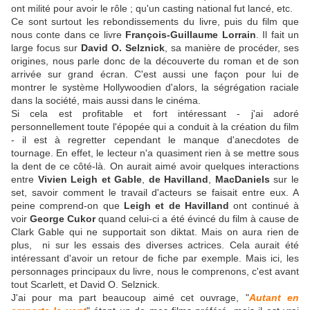
ont milité pour avoir le rôle ; qu'un casting national fut lancé, etc.
Ce sont surtout les rebondissements du livre, puis du film que
nous conte dans ce livre
François-Guillaume Lorrain
. Il fait un
large focus sur
David O. Selznick
, sa manière de procéder, ses
origines, nous parle donc de la découverte du roman et de son
arrivée sur grand écran. C'est aussi une façon pour lui de
montrer le système Hollywoodien d'alors, la ségrégation raciale
dans la société, mais aussi dans le cinéma.
Si cela est profitable et fort intéressant - j'ai adoré
personnellement toute l'épopée qui a conduit à la création du film
- il est à regretter cependant le manque d'anecdotes de
tournage. En effet, le lecteur n'a quasiment rien à se mettre sous
la dent de ce côté-là. On aurait aimé avoir quelques interactions
entre
Vivien Leigh et Gable
,
de Havilland
,
MacDaniels
sur le
set, savoir comment le travail d'acteurs se faisait entre eux. A
peine comprend-on que
Leigh et de Havilland
ont continué à
voir
George Cukor
quand celui-ci a été évincé du film à cause de
Clark Gable qui ne supportait son diktat. Mais on aura rien de
plus, ni sur les essais des diverses actrices. Cela aurait été
intéressant d'avoir un retour de fiche par exemple. Mais ici, les
personnages principaux du livre, nous le comprenons, c'est avant
tout Scarlett, et David O. Selznick.
J'ai pour ma part beaucoup aimé cet ouvrage, "
Autant en