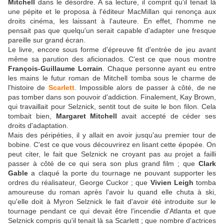
Mitchell
dans le désordre. A sa lecture, il comprit qu'il tenait là
une pépite et le proposa à l'éditeur MacMillan qui renonça aux
droits cinéma, les laissant à l'auteure. En effet, l'homme ne
pensait pas que quelqu'un serait capable d'adapter une fresque
pareille sur grand écran.
Le livre, encore sous forme d'épreuve fit d'entrée de jeu avant
même sa parution des aficionados. C'est ce que nous montre
François-Guillaume Lorrain
. Chaque personne ayant eu entre
les mains le futur roman de Mitchell tomba sous le charme de
l'histoire de
Scarlett
. Impossible alors de passer à côté, de ne
pas tomber dans son pouvoir d'addiction. Finalement, Kay Brown,
qui travaillait pour Selznick, sentit tout de suite le bon filon. Cela
tombait bien,
Margaret Mitchell
avait accepté de céder ses
droits d'adaptation.
Mais des péripéties, il y allait en avoir jusqu'au premier tour de
bobine. C'est ce que vous découvrirez en lisant cette épopée. On
peut citer, le fait que Selznick ne croyant pas au projet a failli
passer à côté de ce qui sera son plus grand film ; que
Clark
Gable
a claqué la porte du tournage ne pouvant supporter les
ordres du réalisateur, George Cuckor ; que
Vivien Leigh
tomba
amoureuse du roman après l'avoir lu quand elle chuta à ski,
qu'elle doit à Myron Selznick le fait d'avoir été introduite sur le
tournage pendant ce qui devait être l'incendie d'Atlanta et que
Selznick compris qu'il tenait là sa Scarlett ; que nombre d'actrices