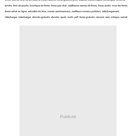
poche
,
livre de poche
,
boutique de livres
,
livres pas cher
,
meilleures ventes de livres
,
livres audio
,
tous les livres
,
livres achat en ligne
,
actualité du livre
,
roman sentimentaux
,
meilleurs romans policiers
,
téléchargement
,
télécharger
,
telecharger
,
ebooks gratuits
,
ebooks
,
epub
,
mobi
,
pdf, livres gratuits
,
résumé
,
avis
,
critique
,
extrait
Publicité