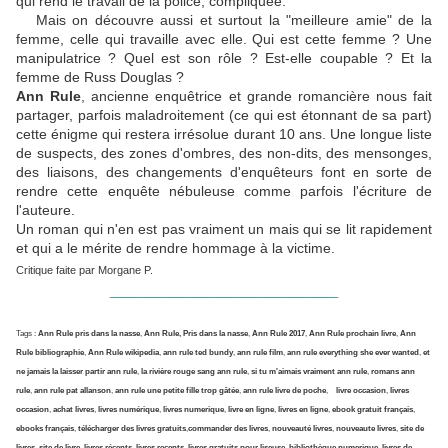
qui rend le travail de la police, compliquée.
Mais on découvre aussi et surtout la "meilleure amie" de la
femme, celle qui travaille avec elle. Qui est cette femme ? Une
manipulatrice ? Quel est son rôle ? Est-elle coupable ? Et la
femme de Russ Douglas ?
Ann Rule
, ancienne enquêtrice et grande romancière nous fait
partager, parfois maladroitement (ce qui est étonnant de sa part)
cette énigme qui restera irrésolue durant 10 ans. Une longue liste
de suspects, des zones d'ombres, des non-dits, des mensonges,
des liaisons, des changements d'enquêteurs font en sorte de
rendre cette enquête nébuleuse comme parfois l'écriture de
l'auteure.
Un roman qui n'en est pas vraiment un mais qui se lit rapidement
et qui a le mérite de rendre hommage à la victime.
Critique faite par Morgane P.
______________________________________
Tags :
Ann Rule pris dans la nasse
,
Ann Rule, Pris dans la nasse
,
Ann Rule 2017
,
Ann Rule prochain livre
,
Ann
Rule bibliographie
,
Ann Rule wikipedia
,
ann rule ted bundy
,
ann rule film
,
ann rule everything she ever wanted
,
et
ne jamais la laisser partir ann rule
,
la rivière rouge sang ann rule
,
si tu m'aimais vraiment ann rule
,
romans ann
rule
,
ann rule pat allanson
,
ann rule une petite fille trop gâtée
,
ann rule livre de poche
,
livre occasion
,
livres
occasion
,
achat livres
,
livres numérique
,
livres numerique
,
livre en ligne
,
livres en ligne
,
ebook gratuit français
,
ebooks français
,
télécharger des livres gratuits
,
commander des livres
,
nouveauté livres
,
nouveaute livres
,
site de
livres
,
site de livre
,
livres récents
,
livres recents
,
livres gratuits pour liseuse
,
bibliothèque numerique
,
livres de