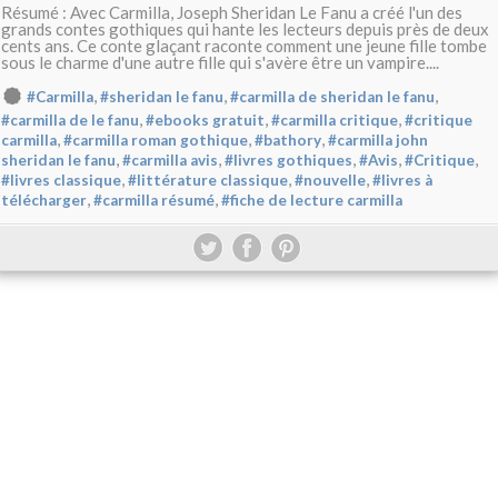
Résumé : Avec Carmilla, Joseph Sheridan Le Fanu a créé l'un des
grands contes gothiques qui hante les lecteurs depuis près de deux
cents ans. Ce conte glaçant raconte comment une jeune fille tombe
sous le charme d'une autre fille qui s'avère être un vampire....
,
,
,
#Carmilla
#sheridan le fanu
#carmilla de sheridan le fanu
,
,
,
#carmilla de le fanu
#ebooks gratuit
#carmilla critique
#critique
,
,
,
carmilla
#carmilla roman gothique
#bathory
#carmilla john
,
,
,
,
,
sheridan le fanu
#carmilla avis
#livres gothiques
#Avis
#Critique
,
,
,
#livres classique
#littérature classique
#nouvelle
#livres à
,
,
télécharger
#carmilla résumé
#fiche de lecture carmilla