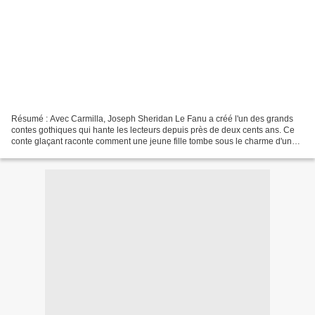
Résumé : Avec Carmilla, Joseph Sheridan Le Fanu a créé l'un des grands
contes gothiques qui hante les lecteurs depuis près de deux cents ans. Ce
conte glaçant raconte comment une jeune fille tombe sous le charme d'une
autre fille qui s'avère être un vampire....