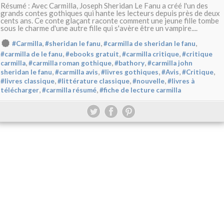
Résumé : Avec Carmilla, Joseph Sheridan Le Fanu a créé l'un des
grands contes gothiques qui hante les lecteurs depuis près de deux
cents ans. Ce conte glaçant raconte comment une jeune fille tombe
sous le charme d'une autre fille qui s'avère être un vampire....
,
,
,
#Carmilla
#sheridan le fanu
#carmilla de sheridan le fanu
,
,
,
#carmilla de le fanu
#ebooks gratuit
#carmilla critique
#critique
,
,
,
carmilla
#carmilla roman gothique
#bathory
#carmilla john
,
,
,
,
,
sheridan le fanu
#carmilla avis
#livres gothiques
#Avis
#Critique
,
,
,
#livres classique
#littérature classique
#nouvelle
#livres à
,
,
télécharger
#carmilla résumé
#fiche de lecture carmilla