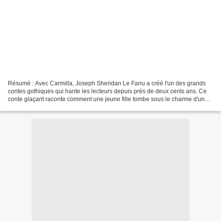
Résumé : Avec Carmilla, Joseph Sheridan Le Fanu a créé l'un des grands
contes gothiques qui hante les lecteurs depuis près de deux cents ans. Ce
conte glaçant raconte comment une jeune fille tombe sous le charme d'une
autre fille qui s'avère être un vampire....