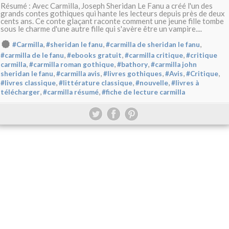
Résumé : Avec Carmilla, Joseph Sheridan Le Fanu a créé l'un des
grands contes gothiques qui hante les lecteurs depuis près de deux
cents ans. Ce conte glaçant raconte comment une jeune fille tombe
sous le charme d'une autre fille qui s'avère être un vampire....
,
,
,
#Carmilla
#sheridan le fanu
#carmilla de sheridan le fanu
,
,
,
#carmilla de le fanu
#ebooks gratuit
#carmilla critique
#critique
,
,
,
carmilla
#carmilla roman gothique
#bathory
#carmilla john
,
,
,
,
,
sheridan le fanu
#carmilla avis
#livres gothiques
#Avis
#Critique
,
,
,
#livres classique
#littérature classique
#nouvelle
#livres à
,
,
télécharger
#carmilla résumé
#fiche de lecture carmilla