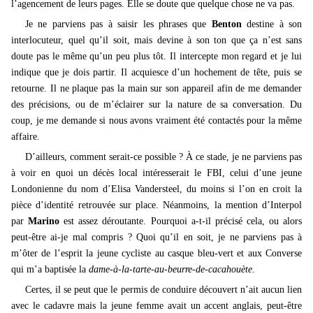
l’agencement de leurs pages. Elle se doute que quelque chose ne va pas.
Je ne parviens pas à saisir les phrases que
Benton
destine à
son
interlocuteur, quel qu’il soit, mais devine à son ton que ça n’est sans
doute pas le même qu’un peu plus tôt. Il intercepte mon regard et je lui
indique que je dois partir. Il acquiesce d’un hochement de tête, puis se
retourne. Il ne plaque pas la main sur son appareil afin de me demander
des précisions, ou de m’éclairer sur la nature de sa conversation. Du
coup, je me demande si nous avons vraiment été contactés pour la même
affaire.
D’ailleurs, comment serait-ce possible ? À ce stade, je ne parviens pas
à voir en quoi un décès local intéresserait le FBI, celui d’une jeune
Londonienne du nom d’Elisa Vandersteel, du moins si l’on en croit la
pièce d’identité retrouvée sur place. Néanmoins, la mention d’Interpol
par
Marino
est assez déroutante. Pourquoi a-t-il précisé cela, ou alors
peut-être ai-je mal compris ? Quoi qu’il en soit, je ne parviens pas à
m’ôter de l’esprit la jeune cycliste au casque bleu-vert et aux Converse
qui m’a baptisée la
dame-à-la-tarte-au-beurre-de-cacahouète
.
Certes, il se peut que le permis de conduire découvert n’ait aucun lien
avec le cadavre mais la jeune femme avait un accent anglais, peut-être