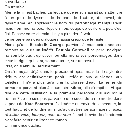
surveillance...
On tremble...
Même la fin est bâclée. La lectrice que je suis aurait pu s'attendre
à un peu de lyrisme de la part de l'auteur, de réveil, de
dynamisme, en apprenant le nom du personnage manipulateur,
mais non, même pas. Hop, en trois coups de cuillère à pot, c'est
fini. Passez votre chemin, il n'y a plus rien à voir.
Je ne parle pas des dialogues, aussi creux que le reste.
Alors qu'une
Elizabeth George
parvient à maintenir dans ses
romans toujours un intérêt,
Patricia Cornwell
se perd, navigue,
ne semble pas trop savoir où elle mène ses personnages dans
cette intrigue qui tient, somme toute, sur un post-it.
Bref, on s'ennuie. Terriblement.
On s'ennuyait déjà dans le précédent opus, mais là, le style des
débuts est définitivement perdu, relégué aux oubliettes, aux
toilettes. Il n'y a plus qu'à tirer la chasse d'eau.
La reine du
crime
ne parvient plus à nous faire vibrer, elle s'empâte. Et que
dire de cette utilisation à la première personne qui alourdit le
roman ? Je ne suis pas parvenue une seconde à me mettre dans
la peau de
Kate Scarpetta
. J'ai même eu envie de la secouer, là,
tout haut, et de lui dire ainsi qu'aux autres personnages : "
allez,
réveillez-vous, bougez, nom de nom !
" tant l'envie de s'endormir
s'est faite sentir en lisant ce roman.
Un immense gâchis.