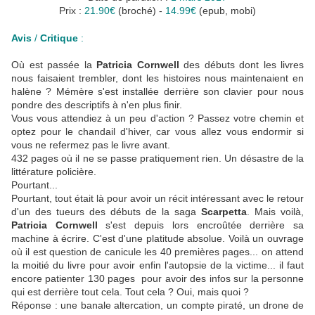
Prix :
21.90€
(broché) -
14.99€
(epub, mobi)
Avis
/
Critique
:
Où est passée la
Patricia Cornwell
des débuts dont les livres
nous faisaient trembler, dont les histoires nous maintenaient en
halène ? Mémère s'est installée derrière son clavier pour nous
pondre des descriptifs à n'en plus finir.
Vous vous attendiez à un peu d'action ? Passez votre chemin et
optez pour le chandail d'hiver, car vous allez vous endormir si
vous ne refermez pas le livre avant.
432 pages où il ne se passe pratiquement rien. Un désastre de la
littérature policière.
Pourtant...
Pourtant, tout était là pour avoir un récit intéressant avec le retour
d'un des tueurs des débuts de la saga
Scarpetta
. Mais voilà,
Patricia Cornwell
s'est depuis lors encroûtée derrière sa
machine à écrire. C'est d'une platitude absolue. Voilà un ouvrage
où il est question de canicule les 40 premières pages... on attend
la moitié du livre pour avoir enfin l'autopsie de la victime... il faut
encore patienter 130 pages pour avoir des infos sur la personne
qui est derrière tout cela. Tout cela ? Oui, mais quoi ?
Réponse : une banale altercation, un compte piraté, un drone de