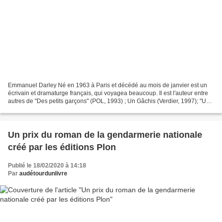
Emmanuel Darley Né en 1963 à Paris et décédé au mois de janvier est un
écrivain et dramaturge français, qui voyagea beaucoup. Il est l'auteur entre
autres de "Des petits garçons" (POL, 1993) ; Un Gâchis (Verdier, 1997); "Un
des malheurs" (Verdier, 2003)...
Un prix du roman de la gendarmerie nationale
créé par les éditions Plon
Publié le 18/02/2020 à 14:18
Par
audétourdunlivre