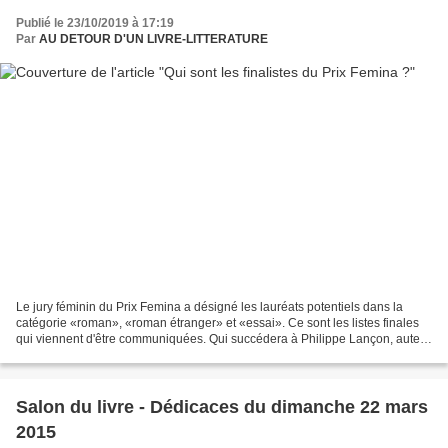
Publié le 23/10/2019 à 17:19
Par
AU DETOUR D'UN LIVRE-LITTERATURE
Le jury féminin du Prix Femina a désigné les lauréats potentiels dans la
catégorie «roman», «roman étranger» et «essai». Ce sont les listes finales
qui viennent d'être communiquées. Qui succédera à Philippe Lançon, auteur
du Lambeau (Gallimard), lauréat...
Salon du livre - Dédicaces du dimanche 22 mars
2015