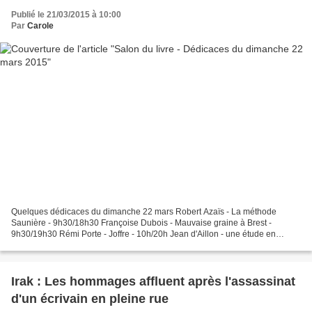
Publié le 21/03/2015 à 10:00
Par
Carole
Quelques dédicaces du dimanche 22 mars Robert Azaïs - La méthode
Saunière - 9h30/18h30 Françoise Dubois - Mauvaise graine à Brest -
9h30/19h30 Rémi Porte - Joffre - 10h/20h Jean d'Aillon - une étude en
écarlate - 10h30/12h30 Philippe Manoeuvre - archives...
Irak : Les hommages affluent après l'assassinat
d'un écrivain en pleine rue