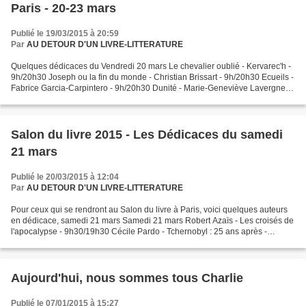
Paris - 20-23 mars
Publié le 19/03/2015 à 20:59
Par
AU DETOUR D'UN LIVRE-LITTERATURE
Quelques dédicaces du Vendredi 20 mars Le chevalier oublié - Kervarec'h -
9h/20h30 Joseph ou la fin du monde - Christian Brissart - 9h/20h30 Ecueils -
Fabrice Garcia-Carpintero - 9h/20h30 Dunité - Marie-Geneviève Lavergne -
9h/20h30 L'homme gris - Fabrice...
Salon du livre 2015 - Les Dédicaces du samedi
21 mars
Publié le 20/03/2015 à 12:04
Par
AU DETOUR D'UN LIVRE-LITTERATURE
Pour ceux qui se rendront au Salon du livre à Paris, voici quelques auteurs
en dédicace, samedi 21 mars Samedi 21 mars Robert Azaïs - Les croisés de
l'apocalypse - 9h30/19h30 Cécile Pardo - Tchernobyl : 25 ans après -
9h30/20h30 Francis Lalanne - La fille...
Aujourd'hui, nous sommes tous Charlie
Publié le 07/01/2015 à 15:27