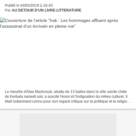
Publié le 04/02/2019 à 16:43
Par
AU DETOUR D'UN LIVRE-LITTERATURE
Le meurtre d'Alaa Mashzoub, abattu de 13 balles dans la ville sainte chiite
de Kerbala samedi soir, a suscité l'émoi et l'indignation du milieu culturel. Il
était notamment connu pour son regard critique sur la politique et la religion
dans son pays....