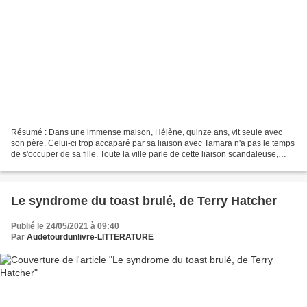
Résumé : Dans une immense maison, Hélène, quinze ans, vit seule avec
son père. Celui-ci trop accaparé par sa liaison avec Tamara n'a pas le temps
de s'occuper de sa fille. Toute la ville parle de cette liaison scandaleuse,
mais, loin d'en être gênée,...
Le syndrome du toast brulé, de Terry Hatcher
Publié le 24/05/2021 à 09:40
Par
Audetourdunlivre-LITTERATURE