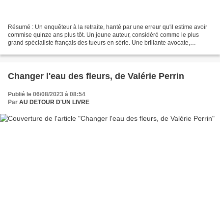
Résumé : Un enquêteur à la retraite, hanté par une erreur qu'il estime avoir
commise quinze ans plus tôt. Un jeune auteur, considéré comme le plus
grand spécialiste français des tueurs en série. Une brillante avocate,
dévouée à la défense d'un homme victime,...
Changer l'eau des fleurs, de Valérie Perrin
Publié le 06/08/2023 à 08:54
Par
AU DETOUR D'UN LIVRE