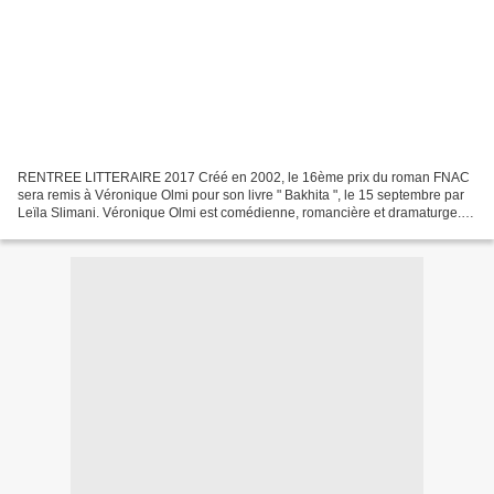
RENTREE LITTERAIRE 2017 Créé en 2002, le 16ème prix du roman FNAC
sera remis à Véronique Olmi pour son livre " Bakhita ", le 15 septembre par
Leïla Slimani. Véronique Olmi est comédienne, romancière et dramaturge.
Elle a publié trois romans chez Albin...