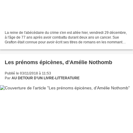
La reine de l'abécédaire du crime s'en est allée hier, vendredi 29 décembre,
à l'âge de 77 ans après avoir combattu durant deux ans un cancer. Sue
Grafton était connue pour avoir écrit ses titres de romans en les nommant
par série alphabétique, le premier...
Les prénoms épicènes, d'Amélie Nothomb
Publié le 03/11/2018 à 11:53
Par
AU DETOUR D'UN LIVRE-LITTERATURE