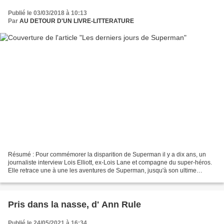
Publié le 03/03/2018 à 10:13
Par
AU DETOUR D'UN LIVRE-LITTERATURE
Résumé : Pour commémorer la disparition de Superman il y a dix ans, un
journaliste interview Lois Elliott, ex-Lois Lane et compagne du super-héros.
Elle retrace une à une les aventures de Superman, jusqu'à son ultime
apparition. Auteurs : Alan Moore ,...
Pris dans la nasse, d' Ann Rule
Publié le 24/05/2021 à 16:34