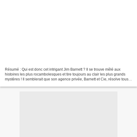
Résumé : Qui est donc cet intrigant Jim Barnett ? Il se trouve mêlé aux
histoires les plus rocambolesques et tire toujours au clair les plus grands
mystères ! Il semblerait que son agence privée, Barnett et Cie, résolve tous
les problèmes gratuitement......