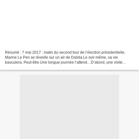
Résumé : 7 mai 2017 : matin du second tour de l’élection présidentielle.
Marine Le Pen se réveille sur un air de Dalida.Le soir même, sa vie
basculera. Peut-être.Une longue journée l’attend…D’abord, une visite
secrète chez son psychanalyste : plongée...