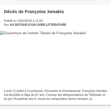
Décès de Françoise Xenakis
Publié le 13/02/2018 à 11:04
Par
AU DETOUR D'UN LIVRE-LITTERATURE
Lundi 12 juillet à Courbevoie, l'écrivaine et chroniqueuse, Françoise Xenakis
est décédée à l'âge de 87 ans. Connue des téléspectateurs de Télématin et
du jeu l'Académie des 9, veuve du compositeur Iannis Xenakis, la
romancière a publié une vingtaine...