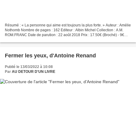
Résumé : « La personne qui aime est toujours la plus forte. » Auteur : Amélie
Nothomb Nombre de pages : 162 Editeur : Albin Michel Collection : A.M.
ROM.FRANC Date de parution : 22 août 2018 Prix : 17.50€ (Broché) - 9€
(occasion) ISBN : 978-2226437341 Avis...
Fermer les yeux, d'Antoine Renand
Publié le 13/03/2022 à 10:08
Par
AU DETOUR D'UN LIVRE