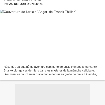
Publié le 06/05/2022 à 17:30
Par
AU DETOUR D'UN LIVRE
Résumé : La quatrième aventure commune de Lucie Henebelle et Franck
Sharko plonge ces derniers dans les mystères de la mémoire cellulaire...
D'où vient ce cauchemar qui la hante depuis sa greffe de cœur ? Camille,
gendarme à Villeneuve-d'Ascq, voit chaque...