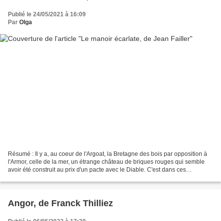
Publié le 24/05/2021 à 16:09
Par
Olga
Résumé : Il y a, au coeur de l'Argoat, la Bretagne des bois par opposition à
l'Armor, celle de la mer, un étrange château de briques rouges qui semble
avoir été construit au prix d'un pacte avec le Diable. C'est dans ces
montagnes Noires qui savent au...
Angor, de Franck Thilliez