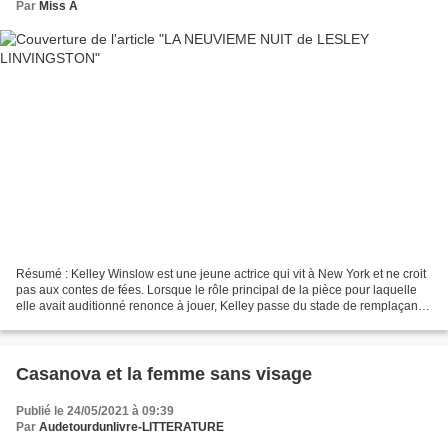
Par
Miss A
Résumé : Kelley Winslow est une jeune actrice qui vit à New York et ne croit
pas aux contes de fées. Lorsque le rôle principal de la pièce pour laquelle
elle avait auditionné renonce à jouer, Kelley passe du stade de remplaçante
à celui de star. Elle...
Casanova et la femme sans visage
Publié le 24/05/2021 à 09:39
Par
Audetourdunlivre-LITTERATURE