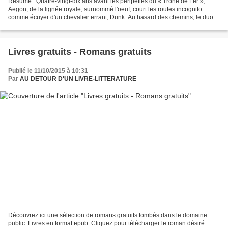
Résumé : Quatre-vingt-dix ans avant les péripéties du « Trône de Fer »,
Aegon, de la lignée royale, surnommé l'oeuf, court les routes incognito
comme écuyer d'un chevalier errant, Dunk. Au hasard des chemins, le duo
se voit convié par le fringant Jehan...
Livres gratuits - Romans gratuits
Publié le 11/10/2015 à 10:31
Par
AU DETOUR D'UN LIVRE-LITTERATURE
Découvrez ici une sélection de romans gratuits tombés dans le domaine
public. Livres en format epub. Cliquez pour télécharger le roman désiré.