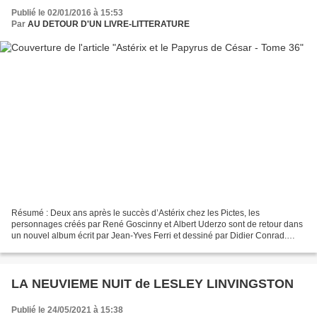
Publié le 02/01/2016 à 15:53
Par
AU DETOUR D'UN LIVRE-LITTERATURE
Résumé : Deux ans après le succès d’Astérix chez les Pictes, les
personnages créés par René Goscinny et Albert Uderzo sont de retour dans
un nouvel album écrit par Jean-Yves Ferri et dessiné par Didier Conrad.
Tous les ingrédients de la potion magique...
LA NEUVIEME NUIT de LESLEY LINVINGSTON
Publié le 24/05/2021 à 15:38