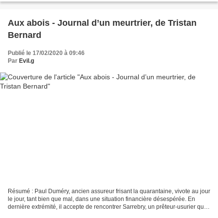
Aux abois - Journal d’un meurtrier, de Tristan
Bernard
Publié le 17/02/2020 à 09:46
Par
Evil.g
Résumé : Paul Duméry, ancien assureur frisant la quarantaine, vivote au jour
le jour, tant bien que mal, dans une situation financière désespérée. En
dernière extrémité, il accepte de rencontrer Sarrebry, un prêteur-usurier que
lui a présenté son copain...