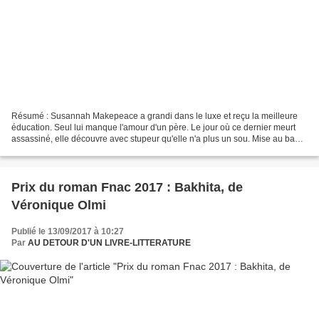
Résumé : Susannah Makepeace a grandi dans le luxe et reçu la meilleure
éducation. Seul lui manque l'amour d'un père. Le jour où ce dernier meurt
assassiné, elle découvre avec stupeur qu'elle n'a plus un sou. Mise au ban
de la société, elle doit quitter...
Prix du roman Fnac 2017 : Bakhita, de
Véronique Olmi
Publié le 13/09/2017 à 10:27
Par
AU DETOUR D'UN LIVRE-LITTERATURE