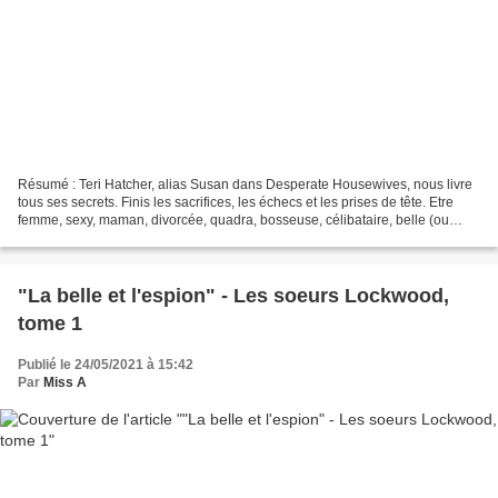
Résumé : Teri Hatcher, alias Susan dans Desperate Housewives, nous livre
tous ses secrets. Finis les sacrifices, les échecs et les prises de tête. Etre
femme, sexy, maman, divorcée, quadra, bosseuse, célibataire, belle (ou
moche), n'empêche pas de vivre...
"La belle et l'espion" - Les soeurs Lockwood,
tome 1
Publié le 24/05/2021 à 15:42
Par
Miss A