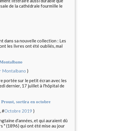
ent littéraire aussi durable que
ssale de la cathédrale fourmille le
nt dans sa nouvelle collection : Les
t les livres ont été oubliés, mal
r Montalbano
r Montalbano
)
e portée sur le petit écran avec les
 dernier, 17 juillet à l'hôpital de
 Proust, sortira en octobre
, #
Octobre 2019
)
ngtaine d'années, et qui auraient dû
urs " (1896) qui ont été mise au jour