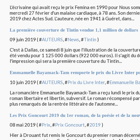
L'écrivaine qui avait reçu le prix Femina en 1990 pour Nous som
mercredi 27 février d'un malaise cardiaque, à 78 ans. Son dernie
2019 chez Actes Sud. L'auteure, née en 1941 à Guéret, dans...
La première couverture de Tintin vendue 1,1 million de dollars
09 juin 2019 ( #
AUTEURS
, #
News
, #
Tintin
)
C'est à Dallas, ce samedi 8 juin que l'illustration de la couvert
été vendu pour 1 125 000 dollars (922 000 euros). Il s'agit du d
l'impression qui sera la première couverture du Tintin...
Emmanuelle Bayamack-Tam remporte le prix du Livre Inter p
10 juin 2019 ( #
AUTEURS
, #
Prix du Livre Inter
, #
Emmanuelle B
La romancière Emmanuelle Bayamack-Tam a reçu lundi le prix du Li
roman libertaire et libertin, subversif. Le roman récompensé par l
plus remarqués de la rentrée littéraire de l'automne...
Les Prix Goncourt 2019 du 1er roman, de la poésie et de la nouv
08 mai 2019 ( #
Prix
, #
Prix Goncourt
, #
2019
)
Hier à Drouant fut remis le Goncourt du premier roman décerné 