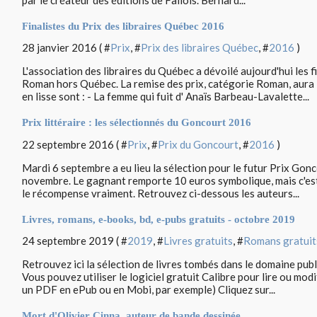
Finalistes du Prix des libraires Québec 2016
28 janvier 2016 ( #
Prix
, #
Prix des libraires Québec
, #
2016
)
L'association des libraires du Québec a dévoilé aujourd'hui les 
Roman hors Québec. La remise des prix, catégorie Roman, aura li
en lisse sont : - La femme qui fuit d' Anaïs Barbeau-Lavalette...
Prix littéraire : les sélectionnés du Goncourt 2016
22 septembre 2016 ( #
Prix
, #
Prix du Goncourt
, #
2016
)
Mardi 6 septembre a eu lieu la sélection pour le futur Prix Gonc
novembre. Le gagnant remporte 10 euros symbolique, mais c'est 
le récompense vraiment. Retrouvez ci-dessous les auteurs...
Livres, romans, e-books, bd, e-pubs gratuits - octobre 2019
24 septembre 2019 ( #
2019
, #
Livres gratuits
, #
Romans gratuit
Retrouvez ici la sélection de livres tombés dans le domaine publ
Vous pouvez utiliser le logiciel gratuit Calibre pour lire ou modi
un PDF en ePub ou en Mobi, par exemple) Cliquez sur...
Mort d'Olivier Cinna, auteur de bande dessinée