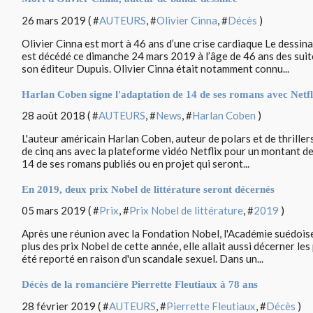
26 mars 2019 ( #
AUTEURS
, #
Olivier Cinna
, #
Décès
)
Olivier Cinna est mort à 46 ans d’une crise cardiaque Le dessi
est décédé ce dimanche 24 mars 2019 à l’âge de 46 ans des suit
son éditeur Dupuis. Olivier Cinna était notamment connu...
Harlan Coben signe l'adaptation de 14 de ses romans avec Netfl
28 août 2018 ( #
AUTEURS
, #
News
, #
Harlan Coben
)
L'auteur américain Harlan Coben, auteur de polars et de thrillers
de cinq ans avec la plateforme vidéo Netflix pour un montant de 
14 de ses romans publiés ou en projet qui seront...
En 2019, deux prix Nobel de littérature seront décernés
05 mars 2019 ( #
Prix
, #
Prix Nobel de littérature
, #
2019
)
Après une réunion avec la Fondation Nobel, l'Académie suédois
plus des prix Nobel de cette année, elle allait aussi décerner les
été reporté en raison d'un scandale sexuel. Dans un...
Décès de la romancière Pierrette Fleutiaux à 78 ans
28 février 2019 ( #
AUTEURS
, #
Pierrette Fleutiaux
, #
Décès
)