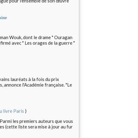
ngué pour l'ensemble de son œuvre
aine
rman Wouk, dont le drame " Ouragan
nfirmé avec " Les orages de la guerre "
ins lauréats à la fois du prix
s, annonce l'Académie française. "Le
u livre Paris
)
r Parmi les premiers auteurs que vous
s (cette liste sera mise à jour au fur