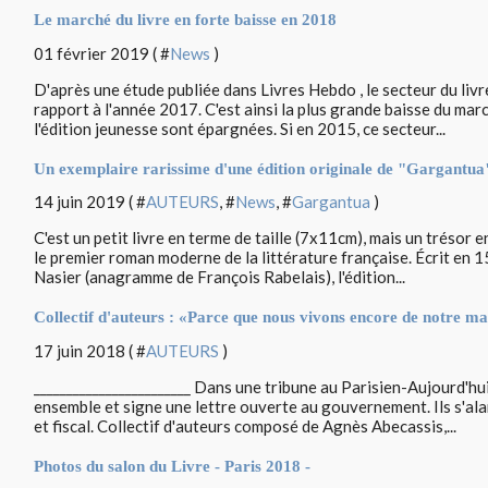
Le marché du livre en forte baisse en 2018
01 février 2019 ( #
News
)
D'après une étude publiée dans Livres Hebdo , le secteur du livr
rapport à l'année 2017. C'est ainsi la plus grande baisse du marc
l'édition jeunesse sont épargnées. Si en 2015, ce secteur...
Un exemplaire rarissime d'une édition originale de "Gargantua
14 juin 2019 ( #
AUTEURS
, #
News
, #
Gargantua
)
C'est un petit livre en terme de taille (7x11cm), mais un tréso
le premier roman moderne de la littérature française. Écrit en
Nasier (anagramme de François Rabelais), l'édition...
Collectif d'auteurs : «Parce que nous vivons encore de notre main
17 juin 2018 ( #
AUTEURS
)
________________________ Dans une tribune au Parisien-Aujourd'hu
ensemble et signe une lettre ouverte au gouvernement. Ils s'ala
et fiscal. Collectif d'auteurs composé de Agnès Abecassis,...
Photos du salon du Livre - Paris 2018 -