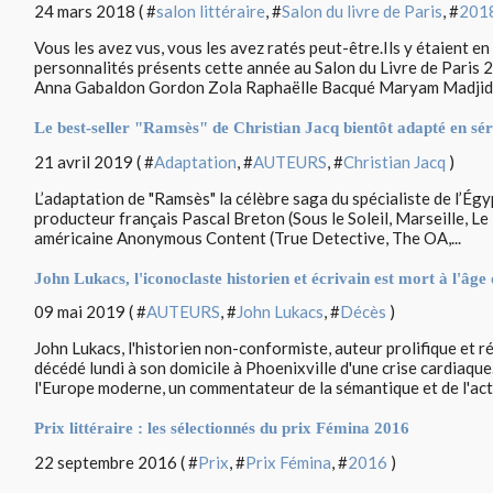
24 mars 2018 ( #
salon littéraire
, #
Salon du livre de Paris
, #
201
Vous les avez vus, vous les avez ratés peut-être.Ils y étaient en
personnalités présents cette année au Salon du Livre de Paris
Anna Gabaldon Gordon Zola Raphaëlle Bacqué Maryam Madjidi.
Le best-seller "Ramsès" de Christian Jacq bientôt adapté en sér
21 avril 2019 ( #
Adaptation
, #
AUTEURS
, #
Christian Jacq
)
L’adaptation de "Ramsès" la célèbre saga du spécialiste de l’Égyp
producteur français Pascal Breton (Sous le Soleil, Marseille, Le
américaine Anonymous Content (True Detective, The OA,...
John Lukacs, l'iconoclaste historien et écrivain est mort à l'âge
09 mai 2019 ( #
AUTEURS
, #
John Lukacs
, #
Décès
)
John Lukacs, l'historien non-conformiste, auteur prolifique et 
décédé lundi à son domicile à Phoenixville d'une crise cardiaque
l'Europe moderne, un commentateur de la sémantique et de l'actu
Prix littéraire : les sélectionnés du prix Fémina 2016
22 septembre 2016 ( #
Prix
, #
Prix Fémina
, #
2016
)