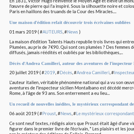
En 1831, Victor Hugo réinvente le Moyen Âge et élève un monum
l'œuvre de pierre qui l'a inspiré. Sous la silhouette noire et colo
Paris en haillons des truands de la Cour des Miracles....
Une maison d'édition refait découvrir trois écrivaines oubliées
01 mars 2019 ( #
AUTEURS
, #
News
)
La maison d'édition Talents Hauts republie trois livres qui entre
Plumées, au prix de 7€90. Qui sont ces plumées ? Des femmes don
diffusés, jamais réédités et oubliés par les bibliothèques,...
Décès d'Andrea Camilleri, auteur des aventures de l'inspecteu
20 juillet 2019 ( #
2019
, #
Décès
, #
Andrea Camilleri
, #
Inspecteu
L'auteur italien, véritable phénomène national qui a vu son œuvr
aventures de l'inspecteur sicilien Montalbano est décédé mercredi
Rome, à l'âge de 93 ans. Son enterrement a eu lieu...
Un recueil de nouvelles inédites, le mystérieux correspondant de
06 août 2019 ( #
Proust
, #
News
, #
Le mystérieux correspondant
Ce sont neuf textes, rédigés alors que Proust était âgé d'une vi
figurer dans le premier livre de l'écrivain, " Les plaisirs et les jo
par le créateur des éditions de Fallois. Bernard...