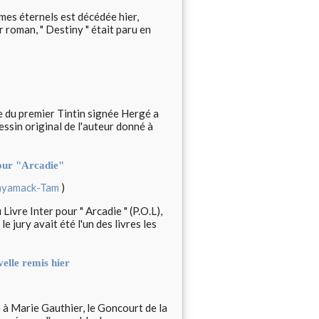
mes éternels est décédée hier,
r roman, " Destiny " était paru en
ure du premier Tintin signée Hergé a
essin original de l'auteur donné à
our "Arcadie"
ayamack-Tam
)
vre Inter pour " Arcadie " (P.O.L),
e jury avait été l'un des livres les
elle remis hier
à Marie Gauthier, le Goncourt de la