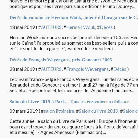
nouvelle remporté par Caroline Lamarche et Yvon Le Men disti
poétique et pour ses livres parus aux éditions Bruno Doucey...
Décès du romancier Herman Wouk, auteur d'Ouragan sur le C
18 mai 2019 ( #
AUTEURS
, #
Herman Wouk
, #
Décès
)
Herman Wouk, auteur à succès perpétuel, décède à 103 ans He
sur le Caine ", l'a propulsé au sommet des best-sellers, puis a co
et " Le souffle de la guerre ", est décédé ce vendredi...
Décès de François Weyergans, prix Goncourt 2005
28 mai 2019 ( #
AUTEURS
, #
François Weyergans
, #
Décès
)
L'écrivain franco-belge François Weyergans, l'un des rares écriva
Renaudot et du Goncourt, est mort lundi 27 mai à l'âge de 77 an
Secrétaire perpétuel et les membres de l'Académie française...
Salon du Livre 2019 à Paris - Tous les écrivains en dédicace
09 mars 2019 ( #
salon littéraire
, #
Salon du livre 2019
, #
Salon d
Cette année, le salon du Livre de Paris met l'Europe à l'honneu
pourrez retrouver durant ces quatre jours à la Porte de Versaille
et à mesure) : - Agnès Abécassis (Flammarion),...