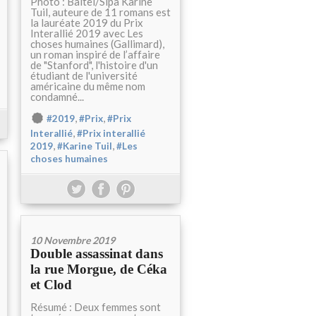
Photo : Baltel/Sipa Karine
Tuil, auteure de 11 romans est
la lauréate 2019 du Prix
Interallié 2019 avec Les
choses humaines (Gallimard),
un roman inspiré de l’affaire
de "Stanford", l'histoire d'un
étudiant de l'université
américaine du même nom
condamné...
,
,
#2019
#Prix
#Prix
,
Interallié
#Prix interallié
,
,
2019
#Karine Tuil
#Les
choses humaines
10 Novembre 2019
Double assassinat dans
la rue Morgue, de Céka
et Clod
Résumé : Deux femmes sont