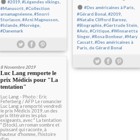
,
,
#2019
#Légendes vikings
,
#Des américaines à Paris
,
#Manuscrit
#Collection
,
,
,
arnamagnéenne
#Snorri
#Gérard Bonal
#2019
,
,
,
Sturlason
#Arni Magnusson
#Natalie Clifford Barney
,
,
,
,
#Islande
#Norvège
#Biographie
#Gertrude Stein
,
,
#Danemark
#Avis
#Critique
#Winnaretta
,
,
Singer
#Rosa Bonheur
#Mary
,
Cassatt
#Des américaines à
Paris, de Gérard Bonal
8 Novembre 2019
Luc Lang remporte le
prix Médicis pour "La
tentation"
Luc Lang - Photo : Eric
Feferberg / AFP Le romancier
Luc Lang a remporté vendredi
le prix Médicis 2019, un des
prix littéraires les plus
exigeants, avec " La tentation
" (Stock), un roman sombre et
puissant qui raconte, à
hauteur d'homme, l'histoire
d'un...