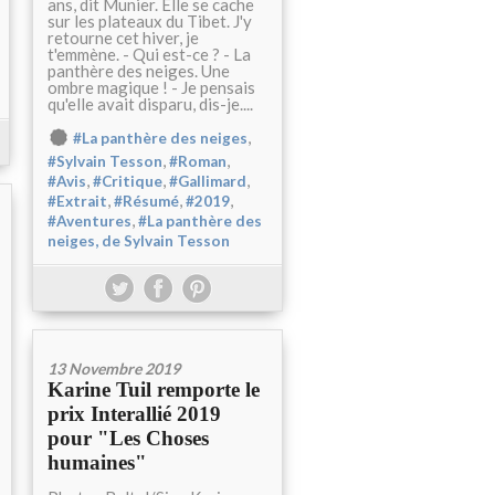
ans, dit Munier. Elle se cache
sur les plateaux du Tibet. J'y
retourne cet hiver, je
t'emmène. - Qui est-ce ? - La
panthère des neiges. Une
ombre magique ! - Je pensais
qu'elle avait disparu, dis-je....
,
#La panthère des neiges
,
,
#Sylvain Tesson
#Roman
,
,
,
#Avis
#Critique
#Gallimard
,
,
,
#Extrait
#Résumé
#2019
,
#Aventures
#La panthère des
neiges, de Sylvain Tesson
13 Novembre 2019
Karine Tuil remporte le
prix Interallié 2019
pour "Les Choses
humaines"