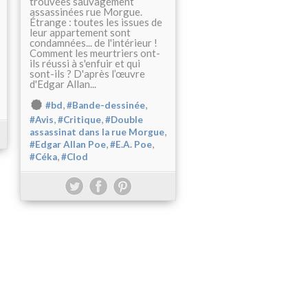
trouvées sauvagement
assassinées rue Morgue.
Étrange : toutes les issues de
leur appartement sont
condamnées... de l'intérieur !
Comment les meurtriers ont-
ils réussi à s'enfuir et qui
sont-ils ? D'après l’œuvre
d'Edgar Allan...
,
,
#bd
#Bande-dessinée
,
,
#Avis
#Critique
#Double
,
assassinat dans la rue Morgue
,
,
#Edgar Allan Poe
#E.A. Poe
,
#Céka
#Clod