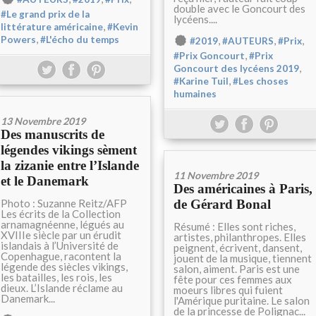
double avec le Goncourt des
#Le grand prix de la
lycéens....
,
littérature américaine
#Kevin
,
,
,
,
Powers
#L'écho du temps
#2019
#AUTEURS
#Prix
,
#Prix Goncourt
#Prix
,
Goncourt des lycéens 2019
,
#Karine Tuil
#Les choses
humaines
13 Novembre 2019
Des manuscrits de
légendes vikings sèment
la zizanie entre l’Islande
11 Novembre 2019
et le Danemark
Des américaines à Paris,
Photo : Suzanne Reitz/AFP
de Gérard Bonal
Les écrits de la Collection
arnamagnéenne, légués au
Résumé : Elles sont riches,
XVIIIe siècle par un érudit
artistes, philanthropes. Elles
islandais à l’Université de
peignent, écrivent, dansent,
Copenhague, racontent la
jouent de la musique, tiennent
légende des siècles vikings,
salon, aiment. Paris est une
les batailles, les rois, les
fête pour ces femmes aux
dieux. L’Islande réclame au
moeurs libres qui fuient
Danemark...
l'Amérique puritaine. Le salon
de la princesse de Polignac...