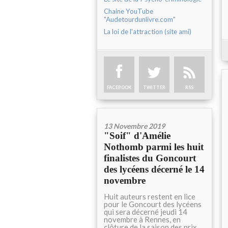
Chaine YouTube
"Audetourdunlivre.com"
La loi de l'attraction (site ami)
FACEBOOK
TWITTER
RSS
13 Novembre 2019
"Soif" d'Amélie
Nothomb parmi les huit
finalistes du Goncourt
des lycéens décerné le 14
novembre
Huit auteurs restent en lice
pour le Goncourt des lycéens
qui sera décerné jeudi 14
novembre à Rennes, en
clôture de la saison des prix