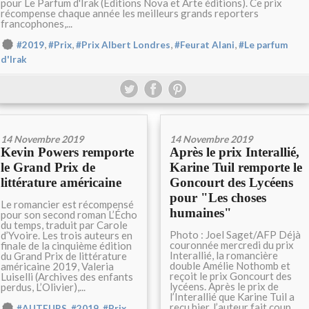
pour Le Parfum d'Irak (Editions Nova et Arte éditions). Ce prix
récompense chaque année les meilleurs grands reporters
francophones,...
,
,
,
,
#2019
#Prix
#Prix Albert Londres
#Feurat Alani
#Le parfum
d'Irak
14 Novembre 2019
14 Novembre 2019
Kevin Powers remporte
Après le prix Interallié,
le Grand Prix de
Karine Tuil remporte le
littérature américaine
Goncourt des Lycéens
pour "Les choses
Le romancier est récompensé
humaines"
pour son second roman L’Écho
du temps, traduit par Carole
Photo : Joel Saget/AFP Déjà
d’Yvoire. Les trois auteurs en
couronnée mercredi du prix
finale de la cinquième édition
Interallié, la romancière
du Grand Prix de littérature
double Amélie Nothomb et
américaine 2019, Valeria
reçoit le prix Goncourt des
Luiselli (Archives des enfants
lycéens. Après le prix de
perdus, L’Olivier),...
l’Interallié que Karine Tuil a
reçu hier, l’auteur fait coup
,
,
,
#AUTEURS
#2019
#Prix