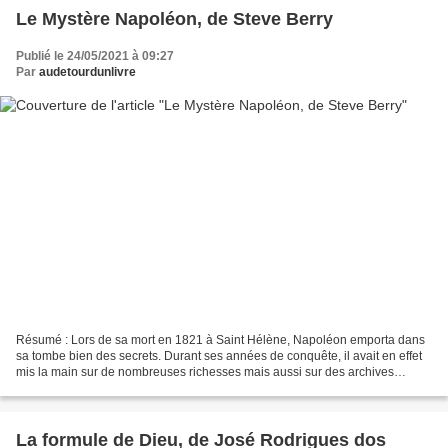
Le Mystère Napoléon, de Steve Berry
Publié le 24/05/2021 à 09:27
Par
audetourdunlivre
Résumé : Lors de sa mort en 1821 à Saint Hélène, Napoléon emporta dans
sa tombe bien des secrets. Durant ses années de conquête, il avait en effet
mis la main sur de nombreuses richesses mais aussi sur des archives
occultes. En particulier celles du Vatican...
La formule de Dieu, de José Rodrigues dos