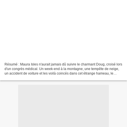
Résumé : Maura Isles n'aurait jamais dû suivre le charmant Doug, croisé lors
d'un congrès médical. Un week-end à la montagne, une tempête de neige,
un accident de voiture et les voilà coincés dans cet étrange hameau, le
Royaume des Cieux. Aucun réseau...