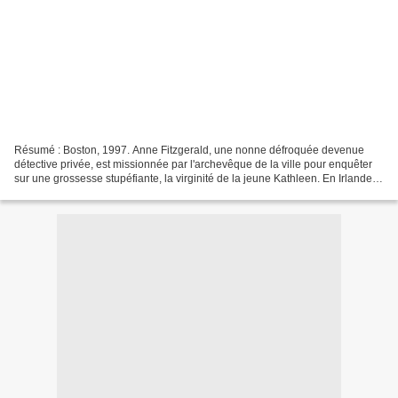
Résumé : Boston, 1997. Anne Fitzgerald, une nonne défroquée devenue
détective privée, est missionnée par l'archevêque de la ville pour enquêter
sur une grossesse stupéfiante, la virginité de la jeune Kathleen. En Irlande,
une grossesse similaire est signalée....