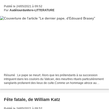
Publié le 24/05/2021 à 09:52
Par
Audétourdunlivre-LITTERATURE
Résumé : Le pape se meurt. Alors que les prétendants à sa succession
intriguent dans les couloirs du Vatican, des meurtres rituels particulièrement
sanglants profanent des lieux de culte.Comme un hommage atroce au
martyre de saint Pierre.Il y a 2 000...
Fête fatale, de William Katz
Publié le 24/05/2021 à 09:52