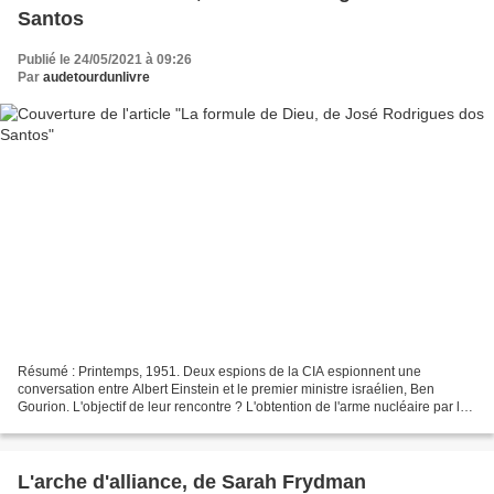
Santos
Publié le 24/05/2021 à 09:26
Par
audetourdunlivre
Résumé : Printemps, 1951. Deux espions de la CIA espionnent une
conversation entre Albert Einstein et le premier ministre israélien, Ben
Gourion. L'objectif de leur rencontre ? L'obtention de l'arme nucléaire par le
jeune état juif et l'existence de Dieu....
L'arche d'alliance, de Sarah Frydman