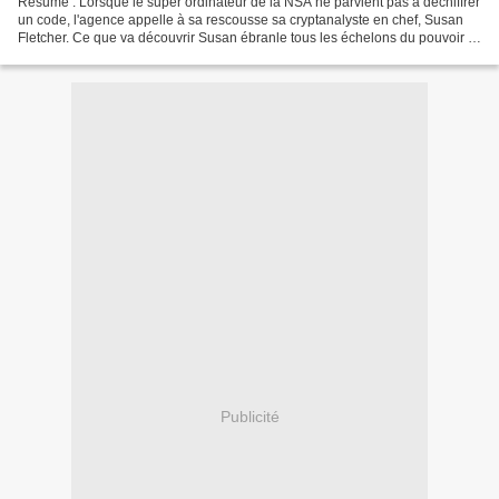
Résumé : Lorsque le super ordinateur de la NSA ne parvient pas à déchiffrer
un code, l'agence appelle à sa rescousse sa cryptanalyste en chef, Susan
Fletcher. Ce que va découvrir Susan ébranle tous les échelons du pouvoir :
La NSA est prise en otage sous...
Publicité