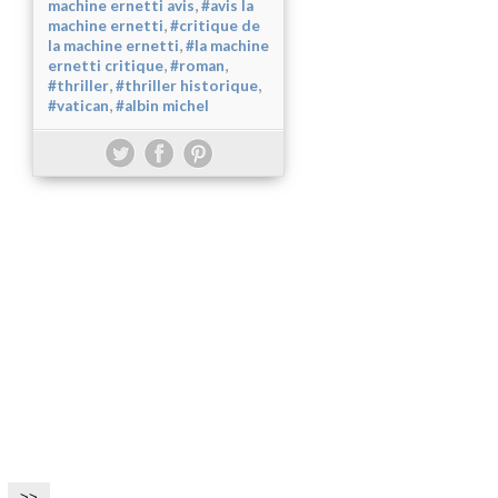
,
machine ernetti avis
#avis la
,
machine ernetti
#critique de
,
la machine ernetti
#la machine
,
,
ernetti critique
#roman
,
,
#thriller
#thriller historique
,
#vatican
#albin michel
>>