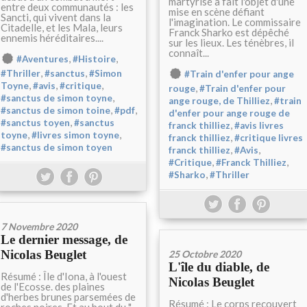
martyrisé a fait l'objet d'une
entre deux communautés : les
mise en scène défiant
Sancti, qui vivent dans la
l'imagination. Le commissaire
Citadelle, et les Mala, leurs
Franck Sharko est dépêché
ennemis héréditaires....
sur les lieux. Les ténèbres, il
connaît...
,
,
#Aventures
#Histoire
,
,
#Thriller
#sanctus
#Simon
#Train d'enfer pour ange
,
,
,
Toyne
#avis
#critique
,
rouge
#Train d'enfer pour
,
#sanctus de simon toyne
,
ange rouge, de Thilliez
#train
,
,
#sanctus de simon toine
#pdf
d'enfer pour ange rouge de
,
#sanctus toyen
#sanctus
,
franck thilliez
#avis livres
,
,
toyne
#livres simon toyne
,
franck thilliez
#critique livres
#sanctus de simon toyen
,
,
franck thilliez
#Avis
,
,
#Critique
#Franck Thilliez
,
#Sharko
#Thriller
7 Novembre 2020
Le dernier message, de
Nicolas Beuglet
25 Octobre 2020
L'île du diable, de
Résumé : Île d'Iona, à l'ouest
Nicolas Beuglet
de l'Ecosse. des plaines
d'herbes brunes parsemées de
Résumé : Le corps recouvert