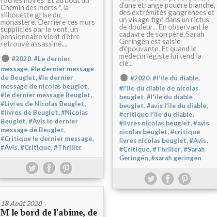
roches noires. Et au bout du "
d'une étrange poudre blanche,
Chemin des morts ", la
des extrémités gangrenées et
silhouette grise du
un visage figé dans un rictus
monastère. Derrière ces murs
de douleur... En observant le
suppliciés par le vent, un
cadavre de son père, Sarah
pensionnaire vient d'être
Geringën est saisie
retrouvé assassiné....
d'épouvante. Et quand le
médecin légiste lui tend la
,
#2020
#Le dernier
clé...
,
message
#le dernier message
,
,
,
de Beuglet
#le dernier
#2020
#l'ile du diable
,
message de nicolas beuglet
#l'ile du diable de nicolas
,
#le dernier message Beuglet
,
beuglet
#l'ile du diable
,
#Livres de Nicolas Beuglet
,
,
beuglet
#avis l'ile du diable
,
#livres de Beuglet
#Nicolas
,
#critique l'ile du diable
,
Beuglet
#Avis le dernier
,
#livres nicolas beuglet
#avis
,
message de Beuglet
,
nicolas beuglet
#critique
,
#Critique le dernier message
,
,
livres nicolas beuglet
#Avis
,
,
#Avis
#Critique
#Thriller
,
,
#Critique
#Thriller
#Sarah
,
Geringën
#sarah geringen
18 Août 2020
M le bord de l'abime, de