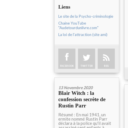
Liens
Le site de la Psycho-criminologie
Chaine YouTube
"Audetourdunlivre.com"
La loi de l'attraction (site ami)
FACEBOOK
TWITTER
RSS
13 Novembre 2020
Blair Witch : la
confession secrète de
Rustin Parr
Résumé : En mai 1941, un
ermite nommé Rustin Parr
déclara à la police qu'il avait
assassiné sept enfants à