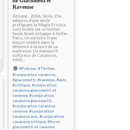
de Giacometti et
Ravenne
Résumé : 2006, Sicile. Dix
adeptes d'une secte
pratiquant la Magia Erotica
sont brûlés sur un bûcher.
Seule Anaïs échappe à l'enfer.
Paris. Un ministre franc-
maçon sombre dans la
démence à la mort de sa
maîtresse. Un manuscrit
sulfureux de Casanova,
initié...
,
,
#Policier
#Thriller
,
#conjuration casanova
,
,
,
#giacometti
#ravenne
#avis
,
#critique
#conjuration
casanova giacometti et
,
ravenne
#conjuration
,
casanova giacometti
#conjuration casanova
,
ravenne
#conjuration
,
casanova avis
#conjuration
,
casanova critique
#livres
giacometti et ravenne