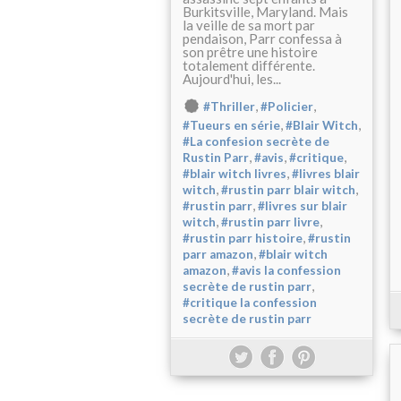
Burkitsville, Maryland. Mais
la veille de sa mort par
pendaison, Parr confessa à
son prêtre une histoire
totalement différente.
Aujourd'hui, les...
,
,
#Thriller
#Policier
,
,
#Tueurs en série
#Blair Witch
#La confesion secrète de
,
,
,
Rustin Parr
#avis
#critique
,
#blair witch livres
#livres blair
,
,
witch
#rustin parr blair witch
,
#rustin parr
#livres sur blair
,
,
witch
#rustin parr livre
,
#rustin parr histoire
#rustin
,
parr amazon
#blair witch
,
amazon
#avis la confession
,
secrète de rustin parr
#critique la confession
secrète de rustin parr