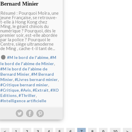
Bernard Minier
Résumé : Pourquoi Moïra, une
jeune Française, se retrouve-
t-elle à Hong Kong chez
Ming, le géant chinois du
numérique ? Pourquoi, dès le
premier soir, est-elle abordée
par la police ? Pourquoi le
Centre, siège ultramoderne
de Ming , cache-t-il tant de...
,
#M le bord de l'abime
#M
,
le bord de l'abime de Minier
#M le bord de l'abime de
,
Bernard Minier
#M Bernard
,
,
Minier
#Livres bernard minier
,
#Critique bernard minier
,
,
,
#Critique
#Avis
#Extrait
#XO
,
,
Editions
#Thriller
#Intelligence artificielle
<
1
2
3
4
5
6
7
8
9
10
>