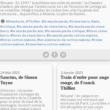
Résumé : En 1945 " la huitième merveille du monde ", la Chambre
d'ambre, dérobée par l'armée nazie lors de l'invasion de Leningrad,
se volatilise. Malgré toutes les recherches, elle n'a jamais été
retrouvée... Aujourd'hui, à Atlanta. Le père de Rachel...
,
,
,
,
,
#Aventures
#Thriller
#le musée perdu
#steve berry
#avis
,
,
#critique
#le musée perdu de steve berry
#le musée perdu steve
,
,
,
berry
#le musée perdu avis
#le musée perdu critique
#livres steve
,
,
,
berry
#livres de steve berry
#le musée perdu cotton malone
,
,
#livres cotton malone
#les aventures de cotton malone
#tome
,
cotton malone
#steve berry cotton malone
24 Mai 2021
3 Janvier 2021
Sanctus, de Simon
Train d'enfer pour ange
Toyne
rouge, de Franck
Thilliez
L'histoire : Un moine
traumatisé s’échappe du
Résumé : Un cadavre en
monastère de la Citadelle
morceaux est retrouvé aux
pour se jeter du haut de la
environs de Paris. La victime a
montagne. Sa mort sonne le
été décapitée et son corps
début d’un combat à mort