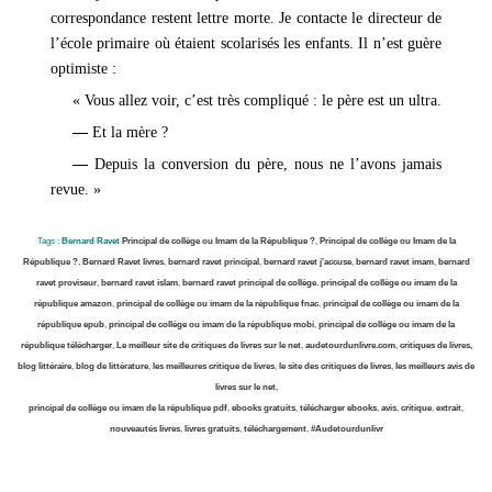
correspondance restent lettre morte. Je contacte le directeur de
l’école primaire où étaient scolarisés les enfants. Il n’est guère
optimiste :
« Vous allez voir, c’est très compliqué : le père est un ultra.
—
Et la mère ?
—
Depuis la conversion du père, nous ne l’avons jamais
revue. »
Tags :
Bernard Ravet
Principal de collège ou Imam de la République ?
,
Principal de collège ou Imam de la
République ?
,
Bernard Ravet livres
,
bernard ravet principal
,
bernard ravet j'accuse
,
bernard ravet imam
,
bernard
ravet proviseur
,
bernard ravet islam
,
bernard ravet principal de collège
,
principal de collège ou imam de la
république amazon
,
principal de collège ou imam de la république fnac
,
principal de collège ou imam de la
république epub
,
principal de collège ou imam de la république mobi
,
principal de collège ou imam de la
république télécharger
,
Le meilleur site de critiques de livres sur le net
,
audetourdunlivre.com
,
critiques de livres,
blog littéraire
,
blog de littérature
,
les meilleures critique de livres
,
le site des critiques de livres
,
les meilleurs avis de
livres sur le net
,
principal de collège ou imam de la république pdf
,
ebooks gratuits
,
télécharger ebooks
,
avis
,
critique
,
extrait
,
nouveautés livres
,
livres gratuits
,
téléchargement
,
#Audetourdunlivr