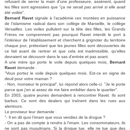
refusant de serrer la main d'une professeure, assènent, quand
les filles sont agressées que "
ça ne serait pas arrivé si elle avait
été voilée
".
Bernard Ravet
signale à l'académie ces montées en puissance
de l'islamisme radical dans son collège de Marseille, le collège
Versailles. Les voiles pullulent sur la tête des filles, les Grands
Frères ne comprennent pas pourquoi Ravet interdit le port à
l'intérieur de l'établissement et cherchent à grignoter du territoire
chaque jour, prétextant que les jeunes filles sont découvertes de
ce fait avant de rentrer et que cela est inadmissible, qu'elles
devraient se découvrir dans le sas d'entrée et pas avant.
A une mère qui porte le voile depuis quelques mois,
Bernard
Ravet
demande :
"Vous portez le voile depuis quelques mois. Est-ce en signe de
deuil pour votre maman ?
- Non, monsieur le principal", lui répond alors celle-ci. "Je le porte
parce que j'en ai assez de me faire embêter dans le quartier".
En 2003, quatre jeunes demandent à rencontrer Ravet. Ils sont
barbus. Ce sont des dealers qui traînent dans les rues aux
alentours.
Le proviseur leur demande :
"- Il en dit quoi l'imam que vous vendiez de la drogue ?
- On a pas de compte à rendre à l'imam. Les consommateurs, ils
ne sont pas musulmans. Si la drogue tue, elle ne tue que des