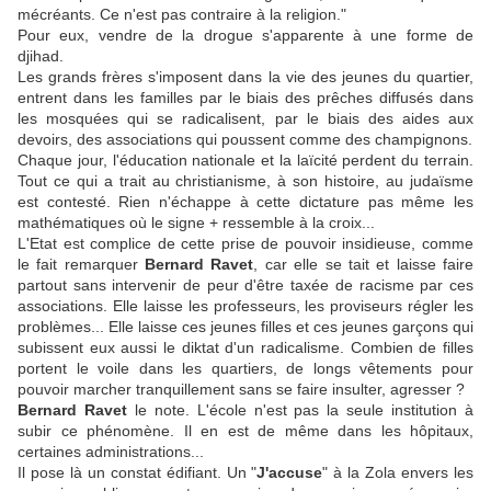
mécréants. Ce n'est pas contraire à la religion."
Pour eux, vendre de la drogue s'apparente à une forme de
djihad.
Les grands frères s'imposent dans la vie des jeunes du quartier,
entrent dans les familles par le biais des prêches diffusés dans
les mosquées qui se radicalisent, par le biais des aides aux
devoirs, des associations qui poussent comme des champignons.
Chaque jour, l'éducation nationale et la laïcité perdent du terrain.
Tout ce qui a trait au christianisme, à son histoire, au judaïsme
est contesté. Rien n'échappe à cette dictature pas même les
mathématiques où le signe + ressemble à la croix...
L'Etat est complice de cette prise de pouvoir insidieuse, comme
le fait remarquer
Bernard Ravet
, car elle se tait et laisse faire
partout sans intervenir de peur d'être taxée de racisme par ces
associations. Elle laisse les professeurs, les proviseurs régler les
problèmes... Elle laisse ces jeunes filles et ces jeunes garçons qui
subissent eux aussi le diktat d'un radicalisme. Combien de filles
portent le voile dans les quartiers, de longs vêtements pour
pouvoir marcher tranquillement sans se faire insulter, agresser ?
Bernard Ravet
le note. L'école n'est pas la seule institution à
subir ce phénomène. Il en est de même dans les hôpitaux,
certaines administrations...
Il pose là un constat édifiant. Un "
J'accuse
" à la Zola envers les