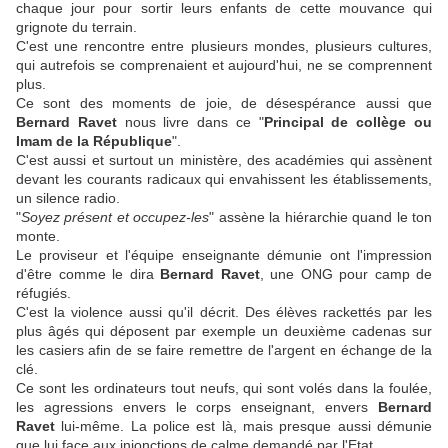
chaque jour pour sortir leurs enfants de cette mouvance qui
grignote du terrain.
C'est une rencontre entre plusieurs mondes, plusieurs cultures,
qui autrefois se comprenaient et aujourd'hui, ne se comprennent
plus.
Ce sont des moments de joie, de désespérance aussi que
Bernard Ravet
nous livre dans ce "
Principal de collège ou
Imam de la République
".
C'est aussi et surtout un ministère, des académies qui assènent
devant les courants radicaux qui envahissent les établissements,
un silence radio.
"
Soyez présent et occupez-les
" assène la hiérarchie quand le ton
monte.
Le proviseur et l'équipe enseignante démunie ont l'impression
d'être comme le dira
Bernard Ravet
, une ONG pour camp de
réfugiés.
C'est la violence aussi qu'il décrit. Des élèves rackettés par les
plus âgés qui déposent par exemple un deuxième cadenas sur
les casiers afin de se faire remettre de l'argent en échange de la
clé.
Ce sont les ordinateurs tout neufs, qui sont volés dans la foulée,
les agressions envers le corps enseignant, envers
Bernard
Ravet
lui-même. La police est là, mais presque aussi démunie
que lui face aux injonctions de calme demandé par l'Etat.