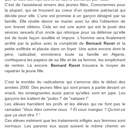
C'est de l'assistanat envers des jeunes filles, Comoriennes pour
la plupart, qui se trouvent au coeur d'un système patriarcat qui
décide pour elle. L'une est promise à un garçon désigné par sa
famille. Elle révèle devoir se marier avec lui dès l'obtention de
son brevet obtenu. Cela en est une autre qui est le jouet des
sévices sexuels d'un oncle qui rétorque pour sa défense qu'elle
est de toute façon souillée et impure. L'homme sera finalement
arrêté par la police avec la complicité de
Bernard Ravet
et la
petite exfiltrée et placée dans un foyer. Une autre encore dont le
père, radicalisé, emmènera toute sa famille en Algérie,
confisquera les papiers de sa fille et de sa femme, les empêchant
de rentrer. Là encore,
Bernard Ravet
trouvera le moyen de
rapatrier la jeune fille.
C'est la montée du radicalisme qui s'amorce dès le début des
années 2000. Des jeunes filles qui sont prises à partie devant un
snack, les enseignantes aussi parce qu'elles sont en jupe. Les
garçons les traitent de "
putes !
" de "
salopes !
".
Les élèves harcèlent les profs et les élèves qui ne font pas le
ramadan "
Vous êtes comme nous ? Et vous mangez ? Qu'est-ce
que ça veut dire ?
"
Ces élèves estiment que les traitements infligés aux femmes sont
normaux. Les parents eux aussi suivent le même chemin en