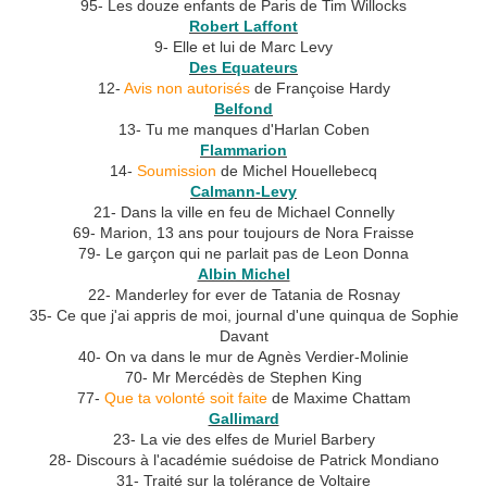
95- Les douze enfants de Paris de Tim Willocks
Robert Laffont
9- Elle et lui de Marc Levy
Des Equateurs
12-
Avis non autorisés
de Françoise Hardy
Belfond
13- Tu me manques d'Harlan Coben
Flammarion
14-
Soumission
de Michel Houellebecq
Calmann-Levy
21- Dans la ville en feu de Michael Connelly
69- Marion, 13 ans pour toujours de Nora Fraisse
79- Le garçon qui ne parlait pas de Leon Donna
Albin Michel
22- Manderley for ever de Tatania de Rosnay
35- Ce que j'ai appris de moi, journal d'une quinqua de Sophie
Davant
40- On va dans le mur de Agnès Verdier-Molinie
70- Mr Mercédès de Stephen King
77-
Que ta volonté soit faite
de Maxime Chattam
Gallimard
23- La vie des elfes de Muriel Barbery
28- Discours à l'académie suédoise de Patrick Mondiano
31- Traité sur la tolérance de Voltaire