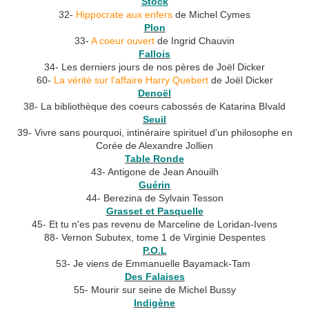
Stock
32-
Hippocrate aux enfers
de Michel Cymes
Plon
33-
A coeur ouvert
de Ingrid Chauvin
Fallois
34- Les derniers jours de nos pères de Joël Dicker
60-
La vérité sur l'affaire Harry Quebert
de Joël Dicker
Denoël
38- La bibliothèque des coeurs cabossés de Katarina BIvald
Seuil
39- Vivre sans pourquoi, intinéraire spirituel d'un philosophe en
Corée de Alexandre Jollien
Table Ronde
43- Antigone de Jean Anouilh
Guérin
44- Berezina de Sylvain Tesson
Grasset et Pasquelle
45- Et tu n'es pas revenu de Marceline de Loridan-Ivens
88- Vernon Subutex, tome 1 de Virginie Despentes
P.O.L
53- Je viens de Emmanuelle Bayamack-Tam
Des Falaises
55- Mourir sur seine de Michel Bussy
Indigène