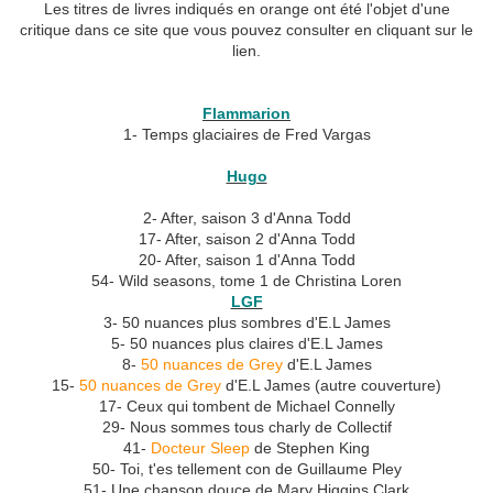
Les titres de livres indiqués en orange ont été l'objet d'une
critique dans ce site que vous pouvez consulter en cliquant sur le
lien.
Flammarion
1- Temps glaciaires de Fred Vargas
Hugo
2- After, saison 3 d'Anna Todd
17- After, saison 2 d'Anna Todd
20- After, saison 1 d'Anna Todd
54- Wild seasons, tome 1 de Christina Loren
LGF
3- 50 nuances plus sombres d'E.L James
5- 50 nuances plus claires d'E.L James
8-
50 nuances de Grey
d'E.L James
15-
50 nuances de Grey
d'E.L James (autre couverture)
17- Ceux qui tombent de Michael Connelly
29- Nous sommes tous charly de Collectif
41-
Docteur Sleep
de Stephen King
50- Toi, t'es tellement con de Guillaume Pley
51- Une chanson douce de Mary Higgins Clark