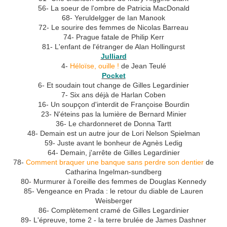
56- La soeur de l'ombre de Patricia MacDonald
68- Yeruldelgger de Ian Manook
72- Le sourire des femmes de Nicolas Barreau
74- Prague fatale de Philip Kerr
81- L'enfant de l'étranger de Alan Hollingurst
Julliard
4-
Héloïse, ouille !
de Jean Teulé
Pocket
6- Et soudain tout change de Gilles Legardinier
7- Six ans déjà de Harlan Coben
16- Un soupçon d'interdit de Françoise Bourdin
23- N'éteins pas la lumière de Bernard Minier
36- Le chardonneret de Donna Tartt
48- Demain est un autre jour de Lori Nelson Spielman
59- Juste avant le bonheur de Agnès Ledig
64- Demain, j'arrête de Gilles Legardinier
78-
Comment braquer une banque sans perdre son dentier
de
Catharina Ingelman-sundberg
80- Murmurer à l'oreille des femmes de Douglas Kennedy
85- Vengeance en Prada : le retour du diable de Lauren
Weisberger
86- Complètement cramé de Gilles Legardinier
89- L'épreuve, tome 2 - la terre brulée de James Dashner