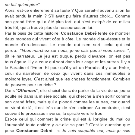
ne fait qu'empirer
".
Alors, est-ce entièrement sa faute ? Que serait-il advenu si on lui
avait tendu la main ? S'il avait pu faire d'autres choix... Comme
son grand frère qui a été plus fort, qui s'est extirpé de ce milieu
très tôt, qui a trouvé plus de ressources en lui.
Par le biais de cette histoire,
Constance Debré
tente de montrer
deux mondes qui vivent côte à côte. Le monde d'au-dessus et le
monde d'en-dessous. Le monde qui s'en sort, celui qui est
perdu. "
Vous marchez sur nous, je ne sais pas si vous savez.
",
dit le narrateur. Le jeu est truqué, perdu d'avance, on est pas
tous égaux. Il y a ceux qui sont dans leur cage et les autres. Il y a
le Paradis et l'Enfer. Et pour qu'il y ait un Paradis, il y a un Enfer,
celui du narrateur, de ceux qui vivent dans ces immeubles à
moindre loyer. C'est ainsi que les choses fonctionnent. Combien
de pauvres pour un riche ?
Dans "
Offenses
", elle choisit donc de parler de la vie de ce jeune
adulte né dans la misère sociale, qui cherche à s'en sortir comme
son grand frère, mais qui a plongé comme les autres, car quand
on vient de là, il est très dur de s'en extirper. Au contraire, c'est
souvent le processus inverse, la spirale vers le trou.
Est-ce celui qui commet le crime qui est à l'origine du mal ou
l'humanité toute entière y a-t-elle sa part ? C'est la question que
pose
Constance Debré
. "
«
Je suis coupable oui, mais je suis