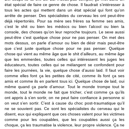
état spécial de faire ce genre de chose. Il faudrait s’intéresser à
tous les actes qui mettent dans un état spécial qui font qu’on
arrête de penser. Des spécialistes du cerveau les ont peut-être
déjà répertoriés. Pour sa mère ses frères sa femme ses amis,
c’est le shit ou bien les médocs ou bien l’alcool ou bien la
console, des choses qu’on leur reproche toujours. Le sexe aussi
peut-être c’est quelque chose pour ne pas penser. On met des
mots dessus, on parle d’amour ou bien de désir mais peut-être
que c’est juste quelque chose pour ne pas penser. Quelque
chose qui vient au même âge que le shit d’ailleurs, au même âge
que les
emmerdes, toutes celles qui intéressent les juges les
éducateurs, toutes celles qui se mélangent se confondent pour
faire les journées, la vie, quelque chose d’aussi laid. Il faut voir
comme elles font ça les petites de cité, comme ils font ça ses
amis et comme ils en parlent tous ici. Quelque chose de laid, oui
même quand ça parle d’amour. Tout le monde trompe tout le
monde, tout le monde ne fait que tricher, c’est comme ça qu’ils
ont appris à s’en sortir, on ne peut faire confiance à personne si
on veut s’en sortir. C’est à cause du choc post-traumatique qu’il
ne se souvient pas. Ce sont les spécialistes du cerveau qui le
disent, eux qui expliquent que ces choses valent pour les victimes
comme pour les coupables, que les coupables aussi ça les
choque, ça les traumatise la violence, leur propre violence. Ça ne