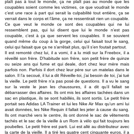
plaît pas à tout le monde, ça ne plaît pas au monde que les
coupables soient comme les victimes, ce que voudrait le monde
c’est une race à part qui serait la culpabilité tout entière, ça se
verrait dans le corps et l’âme, ça ne ressentirait rien un coupable.
Ce que veut le
monde ce sont des coupables qui ne lui
ressemblent pas, qui lui disent que lui le monde n’est pas
coupable, c’est à ça que servent les coupables. Il se souvient
quand même du coup à la gorge, celui qui faisait tout le sang,
celui qui faisait que ça ne s’arrêtait plus, qu’il s’en foutait partout.
Il est remonté chez lui, il a vomi, il a lu midi sur la Freebox, il a
réveillé son frère. D’habitude son frère, son petit frère de quinze
ou seize ans qui fume et qui deale, dort chez leur mère mais
parfois non. Parfois il dort chez leur père sur un matelas dans le
salon. Il l’a secoué, il lui a dit Réveille-toi, j’ai besoin de toi, j’ai tué
la vieille. Le petit frère n’a pas posé de questions. Il a vu le sang
sur la veste le jean les chaussures, il a dit qu’il fallait se
débarrasser des affaires. Ils ont mis les affaires tachées dans un
sac en plastique, ils se sont habillés, ils sont sortis. Le petit frère
portait ses Adidas LA Trainer et lui les Nike Air Max qu’un ami lui
avait données, les Nike Requin il fallait les jeter à cause du sang.
Ils ont
marché vers le centre, ils ont donné le sac de vêtements
tachés et le sac de la vieille à un Rom à vélo qui fait toujours les
poubelles. Le petit frère est parti. Lui est allé au distributeur avec
la carte de la vieille. Il a tiré les quatre cent cinquante euros, il a