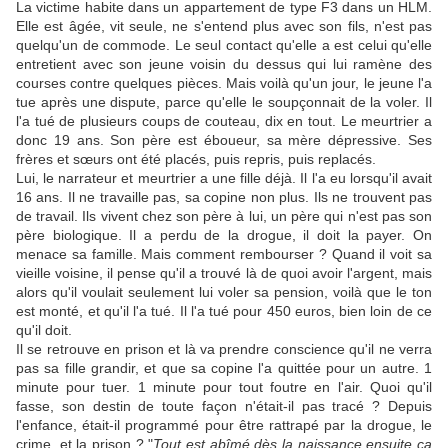
La victime habite dans un appartement de type F3 dans un HLM.
Elle est âgée, vit seule, ne s'entend plus avec son fils, n'est pas
quelqu'un de commode. Le seul contact qu'elle a est celui qu'elle
entretient avec son jeune voisin du dessus qui lui ramène des
courses contre quelques pièces. Mais voilà qu'un jour, le jeune l'a
tue après une dispute, parce qu'elle le soupçonnait de la voler. Il
l'a tué de plusieurs coups de couteau, dix en tout. Le meurtrier a
donc 19 ans. Son père est éboueur, sa mère dépressive. Ses
frères et sœurs ont été placés, puis repris, puis replacés.
Lui, le narrateur et meurtrier a une fille déjà. Il l'a eu lorsqu'il avait
16 ans. Il ne travaille pas, sa copine non plus. Ils ne trouvent pas
de travail. Ils vivent chez son père à lui, un père qui n'est pas son
père biologique. Il a perdu de la drogue, il doit la payer. On
menace sa famille. Mais comment rembourser ? Quand il voit sa
vieille voisine, il pense qu'il a trouvé là de quoi avoir l'argent, mais
alors qu'il voulait seulement lui voler sa pension, voilà que le ton
est monté, et qu'il l'a tué. Il l'a tué pour 450 euros, bien loin de ce
qu'il doit.
Il se retrouve en prison et là va prendre conscience qu'il ne verra
pas sa fille grandir, et que sa copine l'a quittée pour un autre. 1
minute pour tuer. 1 minute pour tout foutre en l'air.
Quoi qu'il
fasse, son destin de toute façon n'était-il pas tracé ? Depuis
l'enfance, était-il programmé pour être rattrapé par la drogue, le
crime, et la prison ? "
Tout est abîmé dès la naissance ensuite ça