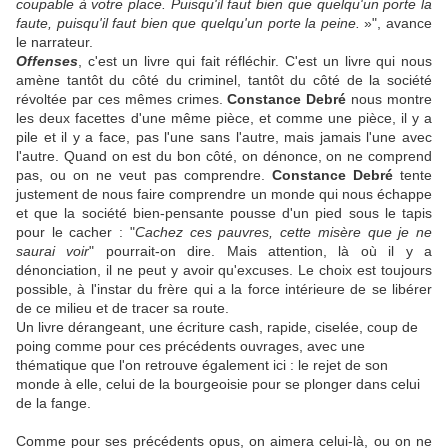
coupable à votre place. Puisqu'il faut bien que quelqu'un porte la
faute, puisqu'il faut bien que quelqu'un porte la peine.
»", avance
le narrateur.
Offenses
, c'est un livre qui fait réfléchir. C'est un livre qui nous
amène tantôt du côté du criminel, tantôt du côté de la société
révoltée par ces mêmes crimes.
Constance Debré
nous montre
les deux facettes d'une même pièce, et comme une pièce, il y a
pile et il y a face, pas l'une sans l'autre, mais jamais l'une avec
l'autre. Quand on est du bon côté, on dénonce, on ne comprend
pas, ou on ne veut pas comprendre.
Constance Debré
tente
justement de nous faire comprendre un monde qui nous échappe
et que la société bien-pensante pousse d'un pied sous le tapis
pour le cacher : "
Cachez ces pauvres,
cette misère
que je ne
saurai voir
" pourrait-on dire. Mais attention, là où il y a
dénonciation, il ne peut y avoir qu'excuses. Le choix est toujours
possible, à l'instar du frère qui a la force intérieure de se libérer
de ce milieu et de tracer sa route.
Un livre dérangeant, une écriture cash, rapide, ciselée, coup de
poing comme pour ces précédents ouvrages, avec une
thématique que l'on retrouve également ici : le rejet de son
monde à elle, celui de la bourgeoisie pour se plonger dans celui
de la fange.
Comme pour ses précédents opus, on aimera celui-là, ou on ne