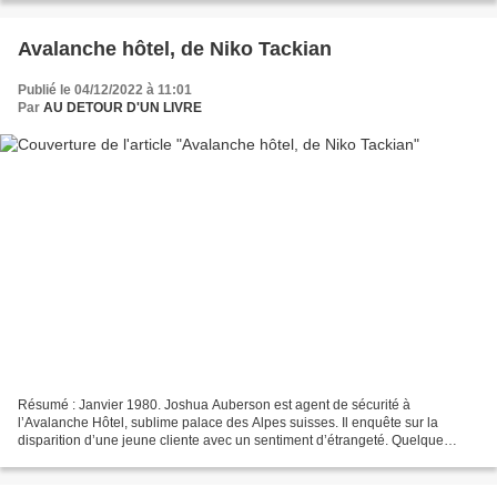
Avalanche hôtel, de Niko Tackian
Publié le 04/12/2022 à 11:01
Par
AU DETOUR D'UN LIVRE
Résumé : Janvier 1980. Joshua Auberson est agent de sécurité à
l’Avalanche Hôtel, sublime palace des Alpes suisses. Il enquête sur la
disparition d’une jeune cliente avec un sentiment d’étrangeté. Quelque
chose cloche autour de lui, il en est sûr. Le...