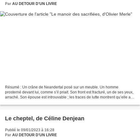
Par
AU DETOUR D'UN LIVRE
Résumé : Un crâne de Neandertal posé sur un meuble. Un homme
prosterné devant lui, comme s’il priait. Son front est fracturé, un de ses yeux,
arraché. Son épouse est introuvable ; les traces de lutte montrent qu’elle a
sans doute été enlevée. Jamais le...
Le cheptel, de Céline Denjean
Publié le 09/01/2023 à 16:28
Par
AU DETOUR D'UN LIVRE