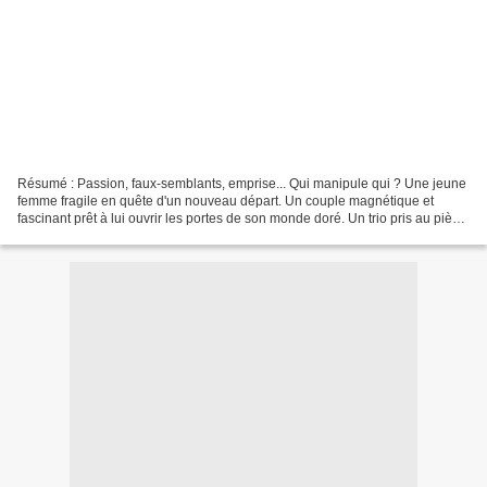
Résumé : Passion, faux-semblants, emprise... Qui manipule qui ? Une jeune
femme fragile en quête d'un nouveau départ. Un couple magnétique et
fascinant prêt à lui ouvrir les portes de son monde doré. Un trio pris au piège
d'un jeu cruel et d'une dépendance...