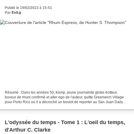
Publié le 19/02/2023 à 15:51
Par
Evil.g
Résumé : Dans les années 50, Kemp, jeune journaliste globe-trotteur,
buveur de rhum confirmé et alter ego de l'auteur, quitte Greenwich Village
pour Porto Rico où il a décroché un boulot de reporter au San Juan Daily
News. Toutes sortes d'individus y...
L'odyssée du temps - Tome 1 : L'oeil du temps,
d'Arthur C. Clarke