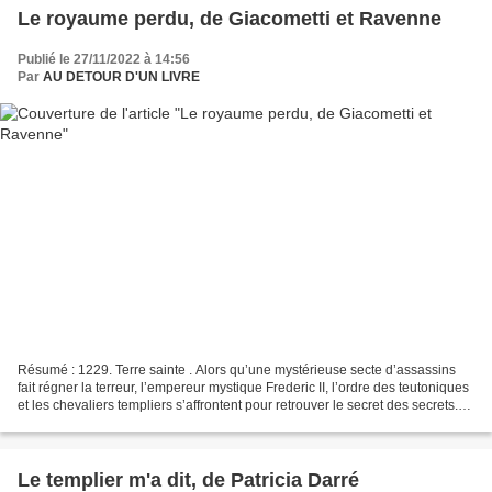
Le royaume perdu, de Giacometti et Ravenne
Publié le 27/11/2022 à 14:56
Par
AU DETOUR D'UN LIVRE
Résumé : 1229. Terre sainte . Alors qu’une mystérieuse secte d’assassins
fait régner la terreur, l’empereur mystique Frederic II, l’ordre des teutoniques
et les chevaliers templiers s’affrontent pour retrouver le secret des secrets.
De nos jours. Antoine...
Le templier m'a dit, de Patricia Darré