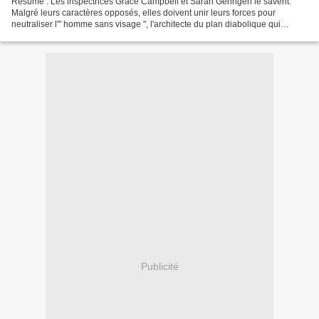
Résumé : Les inspectrices Grace Campbell et Sarah Geringën le savent.
Malgré leurs caractères opposés, elles doivent unir leurs forces pour
neutraliser l'" homme sans visage ", l'architecte du plan diabolique qui
mènera l'humanité à sa perte. Seule piste...
Publicité