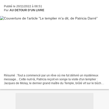
Publié le 20/11/2022 à 08:51
Par
AU DETOUR D'UN LIVRE
Résumé : Tout a commencé par un rêve où me fut délivré un mystérieux
message... Cette nuit-là, Patricia reçoit en songe la visite d'un templier :
Jacques de Molay, le dernier grand maître du Temple, brûlé vif sur le bûcher
le 18 mars 1314. Celui-ci a...