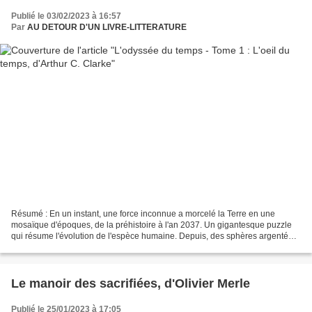
Publié le 03/02/2023 à 16:57
Par
AU DETOUR D'UN LIVRE-LITTERATURE
Résumé : En un instant, une force inconnue a morcelé la Terre en une
mosaïque d'époques, de la préhistoire à l'an 2037. Un gigantesque puzzle
qui résume l'évolution de l'espèce humaine. Depuis, des sphères argentées
planent sur toute la planète, invulnérables...
Le manoir des sacrifiées, d'Olivier Merle
Publié le 25/01/2023 à 17:05