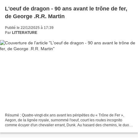
L'oeuf de dragon - 90 ans avant le trône de fer,
de George .R.R. Martin
Publié le 22/12/2025 à 17:39
Par
LITTERATURE
Résumé : Quatre-vingt-dix ans avant les péripéties du « Trône de Fer »,
Aegon, de la lignée royale, surnommé l'oeuf, court les routes incognito
comme écuyer d'un chevalier errant, Dunk. Au hasard des chemins, le duo
se voit convié par le fringant Jehan...