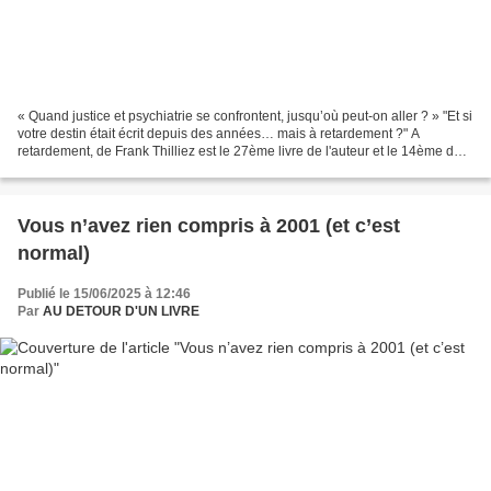
« Quand justice et psychiatrie se confrontent, jusqu’où peut-on aller ? » "Et si
votre destin était écrit depuis des années… mais à retardement ?" A
retardement, de Frank Thilliez est le 27ème livre de l'auteur et le 14ème de
la série Sharko et Hennebelle,...
Vous n’avez rien compris à 2001 (et c’est
normal)
Publié le 15/06/2025 à 12:46
Par
AU DETOUR D'UN LIVRE