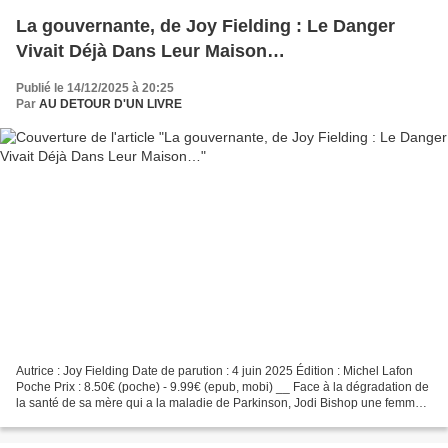
La gouvernante, de Joy Fielding : Le Danger
Vivait Déjà Dans Leur Maison…
Publié le 14/12/2025 à 20:25
Par
AU DETOUR D'UN LIVRE
Autrice : Joy Fielding Date de parution : 4 juin 2025 Édition : Michel Lafon
Poche Prix : 8.50€ (poche) - 9.99€ (epub, mobi) __ Face à la dégradation de
la santé de sa mère qui a la maladie de Parkinson, Jodi Bishop une femme
active, agente immobilier...