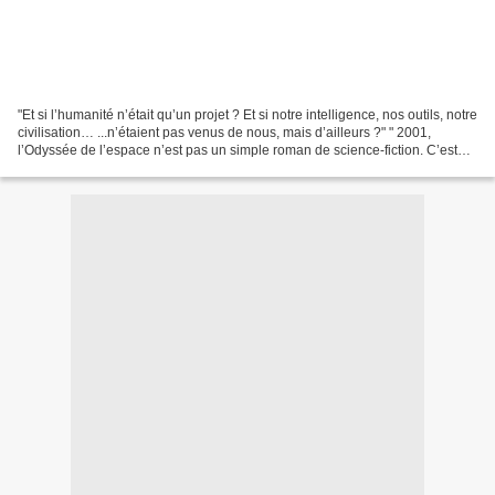
"Et si l’humanité n’était qu’un projet ? Et si notre intelligence, nos outils, notre
civilisation… ...n’étaient pas venus de nous, mais d’ailleurs ?" " 2001,
l’Odyssée de l’espace n’est pas un simple roman de science-fiction. C’est
une prophétie déguisée....