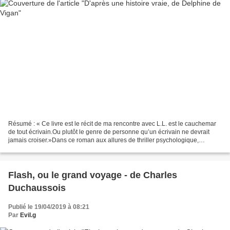
Résumé : « Ce livre est le récit de ma rencontre avec L.L. est le cauchemar
de tout écrivain.Ou plutôt le genre de personne qu’un écrivain ne devrait
jamais croiser.»Dans ce roman aux allures de thriller psychologique,
Delphine de Vigan s’aventure en...
Flash, ou le grand voyage - de Charles
Duchaussois
Publié le 19/04/2019 à 08:21
Par
Evil.g