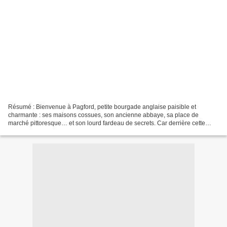
Résumé : Bienvenue à Pagford, petite bourgade anglaise paisible et
charmante : ses maisons cossues, son ancienne abbaye, sa place de
marché pittoresque… et son lourd fardeau de secrets. Car derrière cette
façade idyllique, Pagford est en proie aux tourmentes...