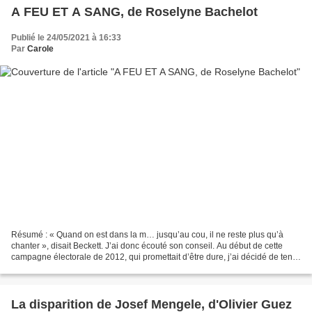
A FEU ET A SANG, de Roselyne Bachelot
Publié le 24/05/2021 à 16:33
Par
Carole
Résumé : « Quand on est dans la m… jusqu’au cou, il ne reste plus qu’à
chanter », disait Beckett. J’ai donc écouté son conseil. Au début de cette
campagne électorale de 2012, qui promettait d’être dure, j’ai décidé de tenir
un journal qui me permettrait...
La disparition de Josef Mengele, d'Olivier Guez