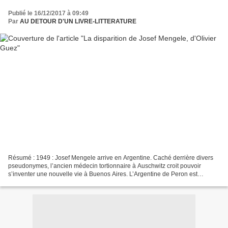
Publié le 16/12/2017 à 09:49
Par
AU DETOUR D'UN LIVRE-LITTERATURE
Résumé : 1949 : Josef Mengele arrive en Argentine. Caché derrière divers
pseudonymes, l’ancien médecin tortionnaire à Auschwitz croit pouvoir
s’inventer une nouvelle vie à Buenos Aires. L’Argentine de Peron est
bienveillante, le monde entier veut oublier...