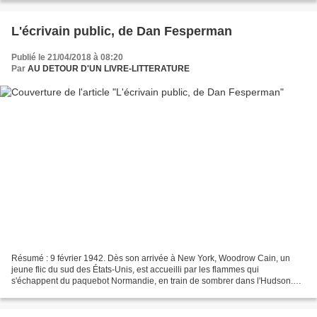
L'écrivain public, de Dan Fesperman
Publié le 21/04/2018 à 08:20
Par
AU DETOUR D'UN LIVRE-LITTERATURE
Résumé : 9 février 1942. Dès son arrivée à New York, Woodrow Cain, un
jeune flic du sud des États-Unis, est accueilli par les flammes qui
s'échappent du paquebot Normandie, en train de sombrer dans l'Hudson.
C'est au bord de ce même fleuve que va le mener...