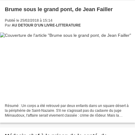
Brume sous le grand pont, de Jean Failler
Publié le 25/02/2018 à 15:14
Par
AU DETOUR D'UN LIVRE-LITTERATURE
Résumé : Un corps a été retrouvé par deux enfants dans un square désert à
la périphérie de Saint-Nazaire. S'il ne s'agissait pas du cadavre du juge
Ménaudoux, l'affaire serait vivement classée : crime de rôdeur. Mais la
personnalité de celui que les médias...