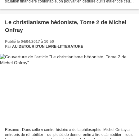
situation financière confortable, on pouvait en déduire qu'ils étaient de ceux
qui vivraient heureux...
Le christianisme hédoniste, Tome 2 de Michel
Onfray
Publié le 04/04/2017 à 10:50
Par
AU DETOUR D'UN LIVRE-LITTERATURE
Résumé : Dans cette « contre-histoire » de la philosophie, Michel Onfray a
entrepris de réhabiliter – ou, plutôt, de donner enfin à lire et à méditer – tous