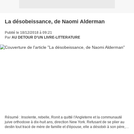
La désobeissance, de Naomi Alderman
Publié le 18/12/2018 à 09:21
Par
AU DETOUR D'UN LIVRE-LITTERATURE
Résumé : Insolente, rebelle, Ronit a quitté l'Angleterre et la communauté
juive orthodoxe à dix-huit ans, direction New York. Refusant de se plier au
destin tout tracé de mère de famille et d'épouse, elle a désobéi à son père, le
grand Rav Krushka. À...