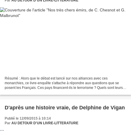
Par
AU DETOUR D'UN LIVRE-LITTERATURE
Résumé : Alors que le débat est lancé sur nos alliances avec ces
monarchies, ce livre-enquête s'attache à répondre aux questions que se
posent les Français. Ces pays financent-ils le terrorisme ? Quels sont leurs
liens avec l'islam de France ? Que penser...
D'après une histoire vraie, de Delphine de Vigan
Publié le 12/09/2015 à 10:14
Par
AU DETOUR D'UN LIVRE-LITTERATURE