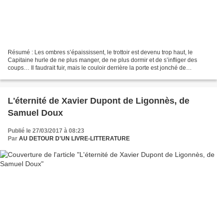
Résumé : Les ombres s’épaississent, le trottoir est devenu trop haut, le
Capitaine hurle de ne plus manger, de ne plus dormir et de s’infliger des
coups… Il faudrait fuir, mais le couloir derrière la porte est jonché de
crocodiles.Aujourd’hui guérie de...
L'éternité de Xavier Dupont de Ligonnès, de
Samuel Doux
Publié le 27/03/2017 à 08:23
Par
AU DETOUR D'UN LIVRE-LITTERATURE