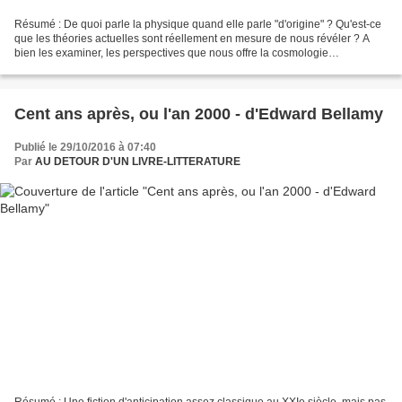
Résumé : De quoi parle la physique quand elle parle "d'origine" ? Qu'est-ce
que les théories actuelles sont réellement en mesure de nous révéler ? A
bien les examiner, les perspectives que nous offre la cosmologie
contemporaine sont plus vertigineuses...
Cent ans après, ou l'an 2000 - d'Edward Bellamy
Publié le 29/10/2016 à 07:40
Par
AU DETOUR D'UN LIVRE-LITTERATURE
Résumé : Une fiction d'anticipation assez classique au XXIe siècle, mais pas