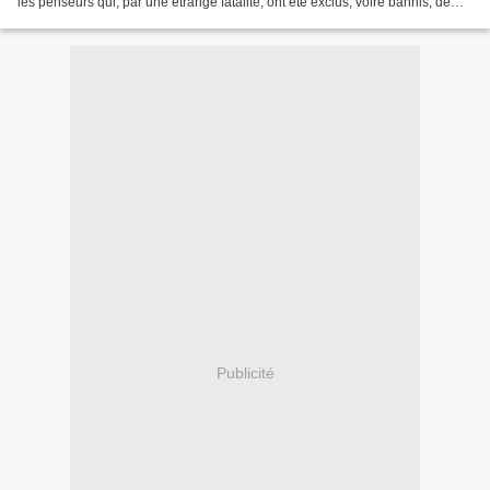
les penseurs qui, par une étrange fatalité, ont été exclus, voire bannis, de
l’enseignement universitaire....
Publicité