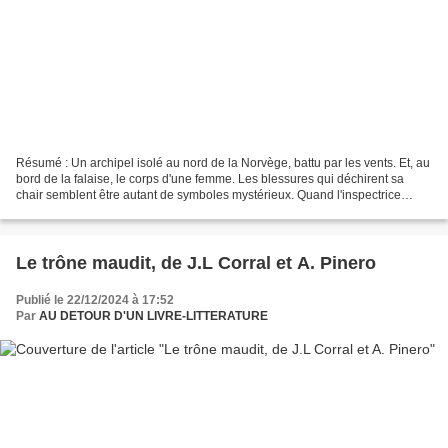
Résumé : Un archipel isolé au nord de la Norvège, battu par les vents. Et, au
bord de la falaise, le corps d'une femme. Les blessures qui déchirent sa
chair semblent être autant de symboles mystérieux. Quand l'inspectrice
Sarah Geringën, escortée par...
Le trône maudit, de J.L Corral et A. Pinero
Publié le 22/12/2024 à 17:52
Par
AU DETOUR D'UN LIVRE-LITTERATURE