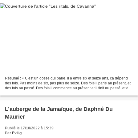
Résumé : « C'est un gosse qui parle. Il a entre six et seize ans, ça dépend
des fois. Pas moins de six, pas plus de seize. Des fois il parle au présent, et
des fois au passé. Des fois il commence au présent et il finit au passé, et des
fois l'inverse....
L’auberge de la Jamaïque, de Daphné Du
Maurier
Publié le 17/10/2022 à 15:39
Par
Evil.g