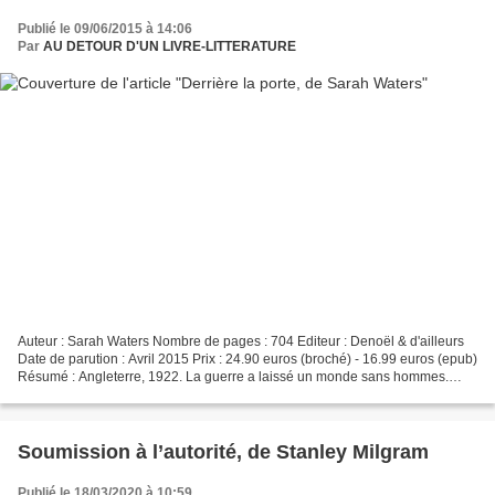
Publié le 09/06/2015 à 14:06
Par
AU DETOUR D'UN LIVRE-LITTERATURE
Auteur : Sarah Waters Nombre de pages : 704 Editeur : Denoël & d'ailleurs
Date de parution : Avril 2015 Prix : 24.90 euros (broché) - 16.99 euros (epub)
Résumé : Angleterre, 1922. La guerre a laissé un monde sans hommes.
Frances, vingt-six ans, promise...
Soumission à l’autorité, de Stanley Milgram
Publié le 18/03/2020 à 10:59