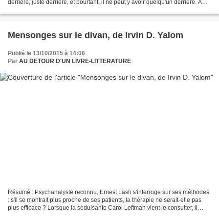
derrière, juste derrière, et pourtant, il ne peut y avoir quelqu'un derrière. À
travers l'obstacle,...
Mensonges sur le divan, de Irvin D. Yalom
Publié le 13/10/2015 à 14:06
Par
AU DETOUR D'UN LIVRE-LITTERATURE
Résumé : Psychanalyste reconnu, Ernest Lash s'interroge sur ses méthodes
: s'il se montrait plus proche de ses patients, la thérapie ne serait-elle pas
plus efficace ? Lorsque la séduisante Carol Leftman vient le consulter, il
pense avoir trouvé la personne...