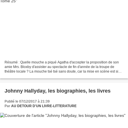
Résumé : Quelle mouche a piqué Agatha d'accepter la proposition de son
amie Mrs. Bloxby d'assister au spectacle de fin d'année de la troupe de
théâtre locale ? La mouche tsé tsé sans doute, car la mise en scène est si
mauvaise qu'Agatha s'endort dès les...
Johnny Hallyday, les biographies, les livres
Publié le 07/12/2017 à 21:39
Par
AU DETOUR D'UN LIVRE-LITTERATURE