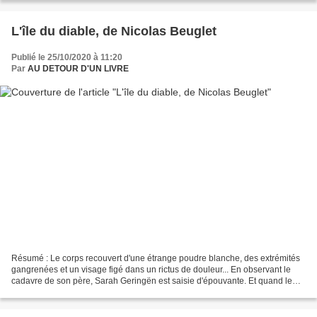
L'île du diable, de Nicolas Beuglet
Publié le 25/10/2020 à 11:20
Par
AU DETOUR D'UN LIVRE
Résumé : Le corps recouvert d'une étrange poudre blanche, des extrémités
gangrenées et un visage figé dans un rictus de douleur... En observant le
cadavre de son père, Sarah Geringën est saisie d'épouvante. Et quand le
médecin légiste lui tend la clé...