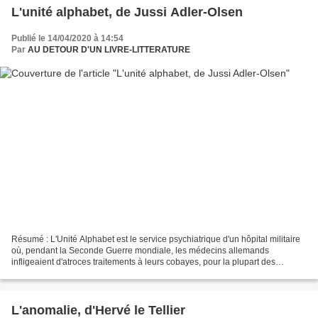
L'unité alphabet, de Jussi Adler-Olsen
Publié le 14/04/2020 à 14:54
Par
AU DETOUR D'UN LIVRE-LITTERATURE
Résumé : L'Unité Alphabet est le service psychiatrique d'un hôpital militaire
où, pendant la Seconde Guerre mondiale, les médecins allemands
infligeaient d'atroces traitements à leurs cobayes, pour la plupart des
officiers SS blessés sur le front de l'Est....
L'anomalie, d'Hervé le Tellier