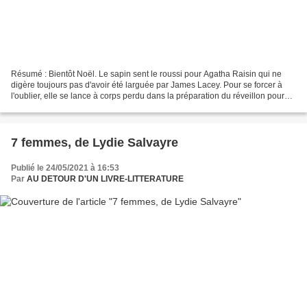
Résumé : Bientôt Noël. Le sapin sent le roussi pour Agatha Raisin qui ne
digère toujours pas d'avoir été larguée par James Lacey. Pour se forcer à
l'oublier, elle se lance à corps perdu dans la préparation du réveillon pour
ses amis. Jusqu'à en faire...
7 femmes, de Lydie Salvayre
Publié le 24/05/2021 à 16:53
Par
AU DETOUR D'UN LIVRE-LITTERATURE