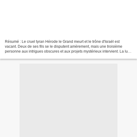
Résumé : Le cruel tyran Hérode le Grand meurt et le trône d'Israël est
vacant. Deux de ses fils se le disputent amèrement, mais une troisième
personne aux intrigues obscures et aux projets mystérieux intervient. La lutte
pour le pouvoir déclenche dans...