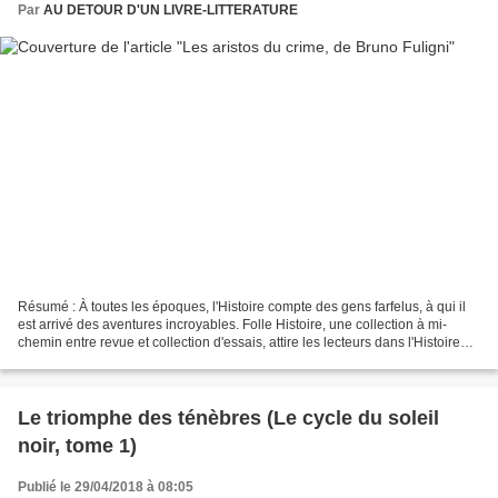
Par
AU DETOUR D'UN LIVRE-LITTERATURE
Résumé : À toutes les époques, l'Histoire compte des gens farfelus, à qui il
est arrivé des aventures incroyables. Folle Histoire, une collection à mi-
chemin entre revue et collection d'essais, attire les lecteurs dans l'Histoire
par l'humour et par des...
Le triomphe des ténèbres (Le cycle du soleil
noir, tome 1)
Publié le 29/04/2018 à 08:05