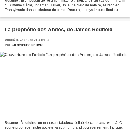
Résumé : Est-il besoin de résumer l'histoire ? Bon, allez, au cas où … À la fin
du XIXème siècle, Jonathan Harker, un jeune clerc de notaire, se rend en
Transylvanie dans le chateau du comte Dracula, un mystérieux client qui
souhaite déménager en Angleterre....
La prophétie des Andes, de James Redfield
Publié le 24/05/2021 à 09:30
Par
Au détour d'un livre
Résumé : À l'origine, un manuscrit fabuleux rédigé six cents ans avant J.-C.
et une prophétie : notre société va subir un grand bouleversement. Intrigué,