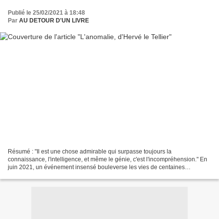
Publié le 25/02/2021 à 18:48
Par
AU DETOUR D'UN LIVRE
Résumé : "Il est une chose admirable qui surpasse toujours la
connaissance, l'intelligence, et même le génie, c'est l'incompréhension." En
juin 2021, un événement insensé bouleverse les vies de centaines
d'hommes et de femmes, tous passagers d'un vol...