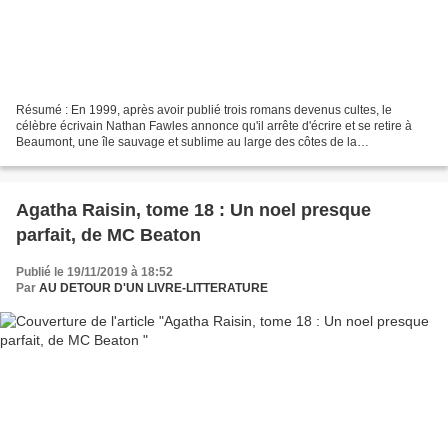
Résumé : En 1999, après avoir publié trois romans devenus cultes, le
célèbre écrivain Nathan Fawles annonce qu'il arrête d'écrire et se retire à
Beaumont, une île sauvage et sublime au large des côtes de la
Méditerranée. Automne 2018. Fawles n'a plus...
Agatha Raisin, tome 18 : Un noel presque
parfait, de MC Beaton
Publié le 19/11/2019 à 18:52
Par
AU DETOUR D'UN LIVRE-LITTERATURE