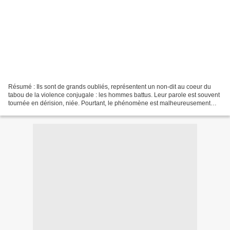
Résumé : Ils sont de grands oubliés, représentent un non-dit au coeur du
tabou de la violence conjugale : les hommes battus. Leur parole est souvent
tournée en dérision, niée. Pourtant, le phénomène est malheureusement
bien réel. En moyenne, un homme...