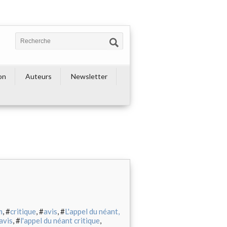
on
Auteurs
Newsletter
m
, #
critique
, #
avis
, #
L'appel du néant,
avis
, #
l'appel du néant critique
,