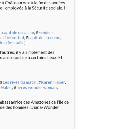
e à Châteauroux à la fin des années
l, employée à la Sécurité sociale. Il
, capitale du crime
, #
Frederic
ic Diefenthal
, #
capitale du crime
,
 du crime avis
)
d'autres, il y a simplement des
e aura sombre à certains lieux. Et
 #
Les rives du matin
, #
Karen Haber
,
n Haber
, #
livres wonder woman
,
ambassadrice des Amazones de l'île de
monde des hommes. Diana/Wonder