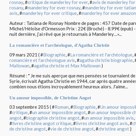
rosnay
, #
critique de manderley for ever
, #
avis de manderley for
rosany
, #
manderley for ever rosnay
, #
manderley for ever tatia
avis
, #
manderley for ever critique
, #
manderley for ever amazon
Auteur : Tatiana de Rosnay Nombre de pages : 457 Date de parut
Michel/Héloïse d'Ormesson Prix : 22€ (Broché) - 8.99€ (epub) -
nuit dernière, j’ai rêvé que je retournais à Manderley…»...
La romancière et l'archéologue, d'Agatha Christie
09 mars 2021 ( #
Biographie
, #
La romancière et l'archéologue
, 
romancière et l'archéologue avis
, #
agatha christie biographie
, 
Mallowan
, #
agatha christie et Max Mallowan
)
Résumé : " Je me suis aperçue que mes pensées se tournaient de 
Syrie, écrivait Agatha Christie en 1944, car après quatre anné
combien nous étions incroyablement heureux alors. J'aime...
Un amour impossible, de Christine Angot
03 septembre 2015 ( #
Roman
, #
Biographie
, #
Un amour impossi
#
critique
, #
un amour impossible angot
, #
un amour impossible ch
angot
, #
biographie christine angot
, #
un amour impossible avis
,
#
livres christine angot critique
, #
livres christine angot avis
, #
c
de christine angot
, #
vie de christine angot
, #
christine angot
)