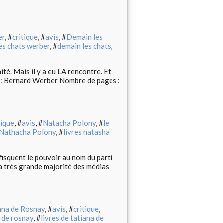
er
, #
critique
, #
avis
, #
Demain les
es chats werber
, #
demain les chats,
ité. Mais il y a eu LA rencontre. Et
ur : Bernard Werber Nombre de pages :
tique
, #
avis
, #
Natacha Polony
, #
le
e Nathacha Polony
, #
livres natasha
isquent le pouvoir au nom du parti
 la très grande majorité des médias
ana de Rosnay
, #
avis
, #
critique
,
 de rosnay
, #
livres de tatiana de