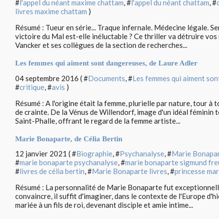
#
l'appel du néant maxime chattam
, #
l'appel du néant chattam
, #
livres maxime chattam
)
Résumé : Tueur en série... Traque infernale. Médecine légale. Ser
victoire du Mal est-elle inéluctable ? Ce thriller va détruire vos
Vancker et ses collègues de la section de recherches...
Les femmes qui aiment sont dangereuses, de Laure Adler
04 septembre 2016 ( #
Documents
, #
Les femmes qui aiment son
#
critique
, #
avis
)
Résumé : A l'origine était la femme, plurielle par nature, tour à 
de crainte. De la Vénus de Willendorf, image d'un idéal féminin t
Saint-Phalle, offrant le regard de la femme artiste...
Marie Bonaparte, de Célia Bertin
12 janvier 2021 ( #
Biographie
, #
Psychanalyse
, #
Marie Bonapa
#
marie bonaparte psychanalyse
, #
marie bonaparte sigmund fre
#
livres de célia bertin
, #
Marie Bonaparte livres
, #
princesse mar
Résumé : La personnalité de Marie Bonaparte fut exceptionnell
convaincre, il suffit d'imaginer, dans le contexte de l'Europe d'hi
mariée à un fils de roi, devenant disciple et amie intime...