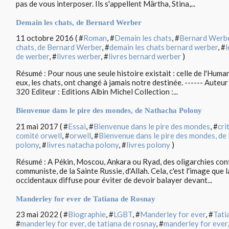
pas de vous interposer. Ils s'appellent Märtha, Stina,...
Demain les chats, de Bernard Werber
11 octobre 2016 ( #
Roman
, #
Demain les chats
, #
Bernard Werb
chats, de Bernard Werber
, #
demain les chats bernard werber
, #
l
de werber
, #
livres werber
, #
livres bernard werber
)
Résumé : Pour nous une seule histoire existait : celle de l'Human
eux, les chats, ont changé à jamais notre destinée. ------ Aute
320 Editeur : Editions Albin Michel Collection :...
Bienvenue dans le pire des mondes, de Nathacha Polony
21 mai 2017 ( #
Essai
, #
Bienvenue dans le pire des mondes
, #
cri
comité orwell
, #
orwell
, #
Bienvenue dans le pire des mondes, d
polony
, #
livres natacha polony
, #
livres polony
)
Résumé : A Pékin, Moscou, Ankara ou Ryad, des oligarchies conf
communiste, de la Sainte Russie, d'Allah. Cela, c'est l'image que
occidentaux diffuse pour éviter de devoir balayer devant...
Manderley for ever de Tatiana de Rosnay
23 mai 2022 ( #
Biographie
, #
LGBT
, #
Manderley for ever
, #
Tati
#
manderley for ever, de tatiana de rosnay
, #
manderley for ever,