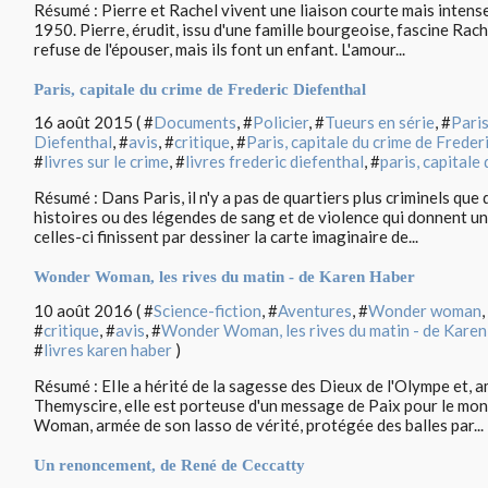
Résumé : Pierre et Rachel vivent une liaison courte mais intens
1950. Pierre, érudit, issu d'une famille bourgeoise, fascine Rache
refuse de l'épouser, mais ils font un enfant. L'amour...
Paris, capitale du crime de Frederic Diefenthal
16 août 2015 ( #
Documents
, #
Policier
, #
Tueurs en série
, #
Paris
Diefenthal
, #
avis
, #
critique
, #
Paris, capitale du crime de Freder
#
livres sur le crime
, #
livres frederic diefenthal
, #
paris, capitale
Résumé : Dans Paris, il n'y a pas de quartiers plus criminels que 
histoires ou des légendes de sang et de violence qui donnent un
celles-ci finissent par dessiner la carte imaginaire de...
Wonder Woman, les rives du matin - de Karen Haber
10 août 2016 ( #
Science-fiction
, #
Aventures
, #
Wonder woman
,
#
critique
, #
avis
, #
Wonder Woman, les rives du matin - de Kare
#
livres karen haber
)
Résumé : EIle a hérité de la sagesse des Dieux de l'Olympe et, 
Themyscire, elle est porteuse d'un message de Paix pour le 
Woman, armée de son lasso de vérité, protégée des balles par...
Un renoncement, de René de Ceccatty