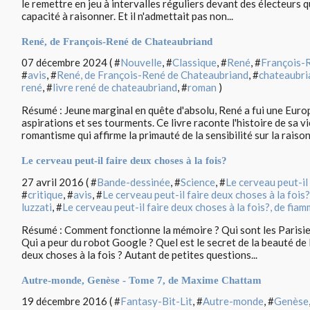
le remettre en jeu à intervalles réguliers devant des électeurs qu
capacité à raisonner. Et il n'admettait pas non...
René, de François-René de Chateaubriand
07 décembre 2024 ( #
Nouvelle
, #
Classique
, #
René
, #
François-
#
avis
, #
René, de François-René de Chateaubriand
, #
chateaubri
rené
, #
livre rené de chateaubriand
, #
roman
)
Résumé : Jeune marginal en quête d'absolu, René a fui une Eur
aspirations et ses tourments. Ce livre raconte l'histoire de sa 
romantisme qui affirme la primauté de la sensibilité sur la raison.
Le cerveau peut-il faire deux choses à la fois?
27 avril 2016 ( #
Bande-dessinée
, #
Science
, #
Le cerveau peut-il 
#
critique
, #
avis
, #
Le cerveau peut-il faire deux choses à la fois?
luzzati
, #
Le cerveau peut-il faire deux choses à la fois?, de fiam
Résumé : Comment fonctionne la mémoire ? Qui sont les Parisien
Qui a peur du robot Google ? Quel est le secret de la beauté de 
deux choses à la fois ? Autant de petites questions...
Autre-monde, Genèse - Tome 7, de Maxime Chattam
19 décembre 2016 ( #
Fantasy-Bit-Lit
, #
Autre-monde
, #
Genèse