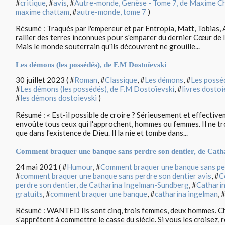
#
critique
, #
avis
, #
Autre-monde, Genèse - Tome 7, de Maxime C
maxime chattam
, #
autre-monde, tome 7
)
Résumé : Traqués par l'empereur et par Entropia, Matt, Tobias, A
rallier des terres inconnues pour s'emparer du dernier Cœur de la
Mais le monde souterrain qu'ils découvrent ne grouille...
Les démons (les possédés), de F.M Dostoïevski
30 juillet 2023 ( #
Roman
, #
Classique
, #
Les démons
, #
Les possé
#
Les démons (les possédés), de F.M Dostoïevski
, #
livres dostoi
#
les démons dostoievski
)
Résumé : « Est-il possible de croire ? Sérieusement et effective
envoûte tous ceux qui l'approchent, hommes ou femmes. Il ne tr
que dans l'existence de Dieu. Il la nie et tombe dans...
Comment braquer une banque sans perdre son dentier, de Cat
24 mai 2021 ( #
Humour
, #
Comment braquer une banque sans per
#
comment braquer une banque sans perdre son dentier avis
, #
C
perdre son dentier, de Catharina Ingelman-Sundberg
, #
Cathari
gratuits
, #
comment braquer une banque
, #
catharina ingelman
, 
Résumé : WANTED Ils sont cinq, trois femmes, deux hommes. Ch
s'apprêtent à commettre le casse du siècle. Si vous les croisez, 