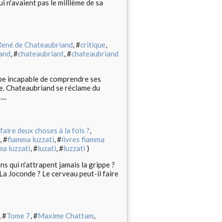
i n'avaient pas le millième de sa
René de Chateaubriand
, #
critique
,
and
, #
chateaubriant
, #
chateaubriand
ope incapable de comprendre ses
vie. Chateaubriand se réclame du
...
faire deux choses à la fois ?
,
, #
fiamma luzzati
, #
livres fiamma
ma luzzati
, #
luzati
, #
luzzati
)
s qui n'attrapent jamais la grippe ?
La Joconde ? Le cerveau peut-il faire
, #
Tome 7
, #
Maxime Chattam
,