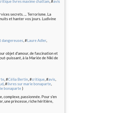
critique livres maxime chattam
, #
avis
vices secrets. ... Terrorisme. La
 nuits et hanter vos jours. Ludivine
t dangereuses
, #
Laure Adler
,
tour objet d'amour, de fascination et
out-puissant, à la Mariée de Niki de
rte
, #
Célia Bertin
, #
critique
, #
avis
,
ud
, #
livres sur marie bonaparte
,
ie bonaparte
)
e, complexe, passionnée. Pour s'en
er, une princesse, riche héritière,