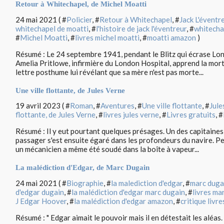
Retour à Whitechapel, de Michel Moatti
24 mai 2021 ( #
Policier
, #
Retour à Whitechapel
, #
Jack L'éventr
whitechapel de moatti
, #
l'histoire de jack l'éventreur
, #
whitecha
#
Michel Moatti
, #
livres michel moatti
, #
moatti amazon
)
Résumé : Le 24 septembre 1941, pendant le Blitz qui écrase Lo
Amelia Pritlowe, infirmière du London Hospital, apprend la mort d
lettre posthume lui révélant que sa mère n'est pas morte...
Une ville flottante, de Jules Verne
19 avril 2023 ( #
Roman
, #
Aventures
, #
Une ville flottante
, #
Jule
flottante, de Jules Verne
, #
livres jules verne
, #
Livres gratuits
, #
Résumé : Il y eut pourtant quelques présages. Un des capitaines
passager s'est ensuite égaré dans les profondeurs du navire. Pe
un mécanicien a même été soudé dans la boîte à vapeur...
La malédiction d'Edgar, de Marc Dugain
24 mai 2021 ( #
Biographie
, #
la malediction d'edgar
, #
marc duga
d'edgar dugain
, #
la malédiction d'edgar marc dugain
, #
livres ma
J Edgar Hoover
, #
la malédiction d'edgar amazon
, #
critique livr
Résumé : " Edgar aimait le pouvoir mais il en détestait les aléas.