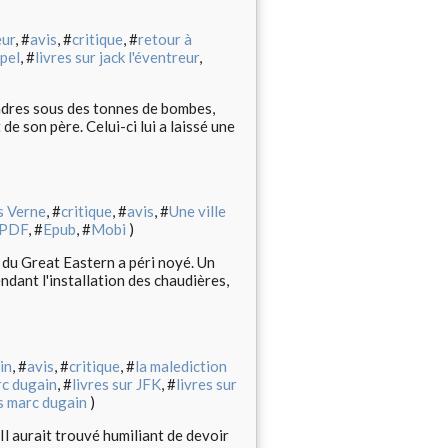
eur
, #
avis
, #
critique
, #
retour à
pel
, #
livres sur jack l'éventreur
,
ndres sous des tonnes de bombes,
e son père. Celui-ci lui a laissé une
s Verne
, #
critique
, #
avis
, #
Une ville
PDF
, #
Epub
, #
Mobi
)
 du Great Eastern a péri noyé. Un
ndant l'installation des chaudières,
in
, #
avis
, #
critique
, #
la malediction
rc dugain
, #
livres sur JFK
, #
livres sur
es marc dugain
)
 Il aurait trouvé humiliant de devoir