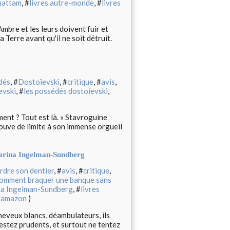
hattam
, #
livres autre-monde
, #
livres
mbre et les leurs doivent fuir et
 Terre avant qu'il ne soit détruit.
dés
, #
Dostoïevski
, #
critique
, #
avis
,
evski
, #
les possédés dostoievski
,
ment ? Tout est là. » Stavroguine
ouve de limite à son immense orgueil
harina Ingelman-Sundberg
dre son dentier
, #
avis
, #
critique
,
omment braquer une banque sans
na Ingelman-Sundberg
, #
livres
#
amazon
)
eveux blancs, déambulateurs, ils
restez prudents, et surtout ne tentez