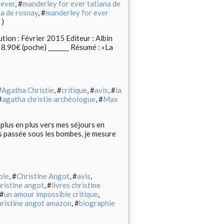
 ever
, #
manderley for ever tatiana de
na de rosnay
, #
manderley for ever
)
ion : Février 2015 Editeur : Albin
 8.90€ (poche) _______ Résumé : «La
#
Agatha Christie
, #
critique
, #
avis
, #
la
#
agatha christie archéologue
, #
Max
plus en plus vers mes séjours en
es passée sous les bombes, je mesure
ble
, #
Christine Angot
, #
avis
,
ristine angot
, #
livres christine
 #
un amour impossible critique
,
hristine angot amazon
, #
biographie