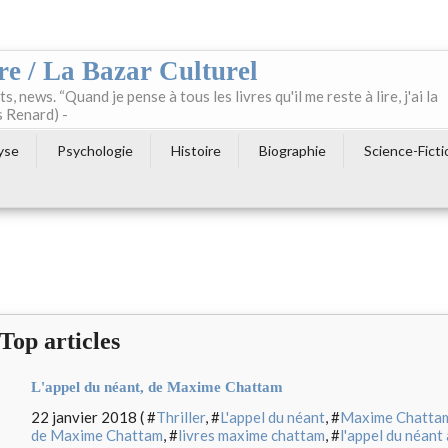
re / La Bazar Culturel
ts, news. “Quand je pense à tous les livres qu'il me reste à lire, j'ai la
s Renard) -
yse
Psychologie
Histoire
Biographie
Science-Ficti
Top articles
L'appel du néant, de Maxime Chattam
22 janvier 2018 ( #
Thriller
, #
L'appel du néant
, #
Maxime Chatta
de Maxime Chattam
, #
livres maxime chattam
, #
l'appel du néant 